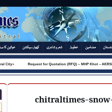
تستان
مضامین
خطوط
شعر و شاعری
کھوار سیکشن‎
خواتین کا ص
ity
Request for Quotation (RFQ) – MHP Khot – AKRSP
►
►
chitraltimes-snow