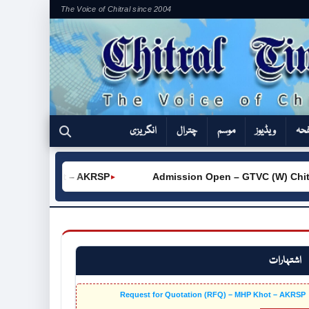
The Voice of Chitral since 2004
فحہ
ویڈیوز
موسم
چترال
انگریزی
– MHP Khot – AKRSP
Admission Open – GTVC (W) Chitral C
►
اشتہارات
Request for Quotation (RFQ) – MHP Khot – AKRSP