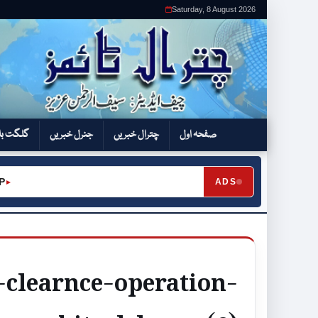
Saturday, 8 August 2026
صفحہ اول
چترال خبریں
جنرل خبریں
گلگت بل
ADS
-clearnce-operation-