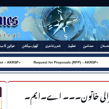
تستان
مضامین
خطوط
شعر و شاعری
کھوار سیکشن‎
خواتین کا ص
RSP
Request for Proposals (RFP) – AKRSP
Admiss
►
►
رالی خاتون۔۔۔ اے۔ایم۔