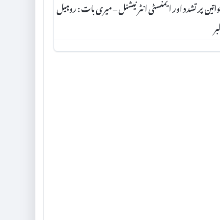
اتین پر تشدد اور ایمنسٹی انٹرنیشنل – میری بات : روہیل
بر