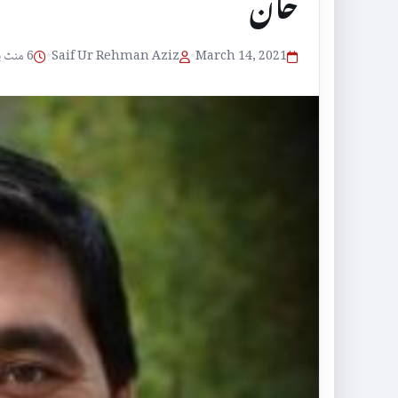
خان
March 14, 2021
•
Saif Ur Rehman Aziz
•
6 منٹ پڑھنے کا وقت