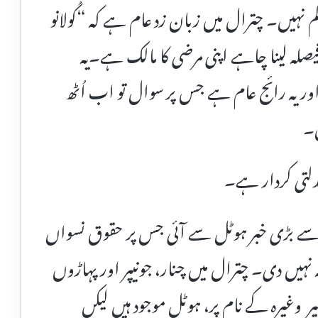
کم نہیں۔ چترال میں زبان زد عام ہے کہ “کُولانو
 فیصلہ لینا چاہے اپنی مرضی کا مالک ہے۔یہ
اور یہ رائج عام ہے جس پر سوال تو اب اُٹھ
ں۔
بدلتی کردار ہے۔
 بڑی خبر ہوٹل سے آئی جس پر حقوق نسواں
نہیں دی۔ چترال میں چنار، جونیپر اور پہاڑوں
یر وغیرہ کے نام پر، ہوٹل موجود ہیں لیکں