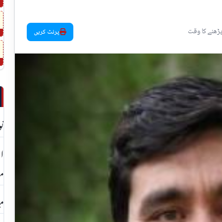
پرنٹ کریں
نو
مع
می