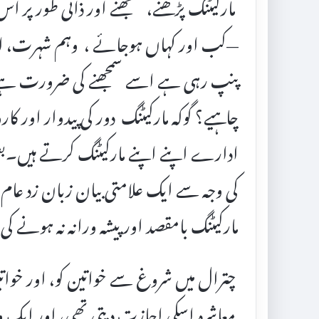
مارکیٹنگ پڑھنے، سمجھنے اور ذاتی طور پر
—کب اور کہاں ہوجائے ، وہم شہرت، اور غ
پنپ رہی ہے اسے سمجھنے کی ضرورت ہے کہ
چاہیے؟ گوکہ مارکیٹنگ دور کی پیدوار اور 
ادارے اپنے اپنے مارکیٹنگ کرتے ہیں۔بعض
کی وجہ سے ایک علامتی بیان زبان زد عام
مارکیٹنگ بامقصد اور پیشہ ورانہ نہ ہونے کی 
چترال میں شروغ سے خواتین کو، اور خواتین
معاشرہ اسکی اجازت دیتی تھی، اور ای