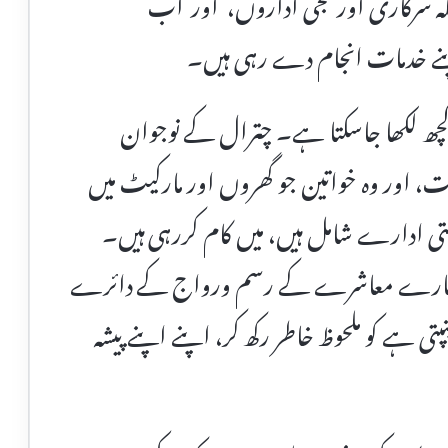
ہ سرکاری اور نجی اداروں، اور اب
پنے خدمات انجام دے رہی ہیں۔
ھ لکھا جاسکتا ہے۔ چترال کے نوجوان
ت، اور وہ خواتین جو گھروں اور مارکیٹ میں
ی ادارے شامل ہیں، میں کام کررہی ہیں۔
و ہمارے معاشرے کے رسم ورواج کے دائرے
پتی ہے کو ملحوظ خاطر رکھ کر، اپنے اپنے پیشہ