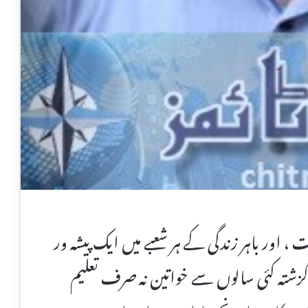
 ، اور باہر زندگی کے ہر شعبے میں ایک پیشہ ور
زشتہ کئی سالوں سے خواتین نہ صرف تعلیم