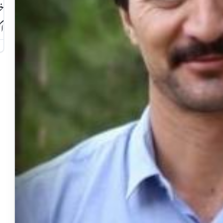
خو
اک