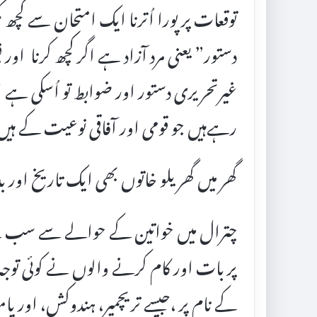
توقعات پر پورا اُترنا ایک امتحان سے کچھ 
دستور” یعنی مرد آزاد ہے اگر کچھ کرنا اور
غیرتحریری دستور اور ضوابط تو اُسکی ہے 
رہےہیں جو قومی اور آفاقی نوعیت کے ہی
گھر میں گھریلو خاتوں بھی ایک تاریخ اور 
چترال میں خواتین کے حوالے سے سب سے
پر بات اور کام کرنے والوں نے کوئی توجہ 
کے نام پر ،جیسے تریچمیر، ہندوکش، اور پام