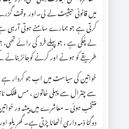
میں قانونی حیثیت لے لی۔اور وقت گزرنے 
کرتی ہے جو ہمارے سامنے ہوتی آرہی ہے
لے چُکی ہے ، جو پہلے فرد کی رائے تھی، ج
طریقے کو ہونے اور کرنے کوجائز بنانے
خواتین کی سیاست میں اب جو کردار ہے
سے چترال سے پہلی خاتون ، مس فلک ناز چ
منتخب ہوئی ۔ معاشرے میں پیشہ ور خواتین،
دوگنا ذمہ داری اُٹھانا پڑتی ہے۔ گھریلو اور