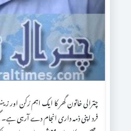
چترالی خاتون گھر کا ایک اہم رُکن اور زینت
فرد اپنی ذمہ داری انجام دے آرہی ہے۔ گ