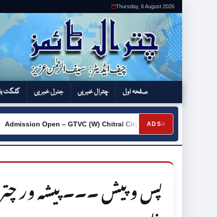
Thursday, 6 August 2026
صفحہ اول
چترال خبریں
جنرل خبریں
گلگت بل
ion Open – GTVC (W) Chitral City
Request for Quotation
ADS
►
پس وپیش ۔۔۔ پیشہ ور چت