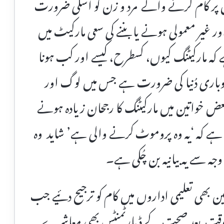
 اس پر کام کرنے والے مرد و زن کو اسکی ضرورت
یر معمولی ہونے یا بننے کی سعی مارکیٹ میں
 مارکیٹنگ کیوں، کسطرح، کیسے اور کب ہونا
کاروباری دُنیا کی ضرورت ہے جس میں لوگ اور
 خواتین میں مارکیٹنگ کا رجحان زیادہ ہونے
 ہے کہ ‘یہ وہ پروموٹ کرنے والی ہے’ شاید وہ
وجہ سے یہ بیانیہ بن چُکی ہے۔
 بھی تعلیمی اداروں میں کام کو ترجیح دئیے جب
ک وقت بعد صحت کے ڈپارٹمنٹس بھی معاشرے