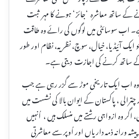
کے ساتھ معاشرہ ‘جائز ‘ ہونے کا مہر ثبت
۔ اب سوسائٹی میں لوگوں کی رائے وہ طاقت
و ایک آئیڈیا، خیال، سوچ، نظریہ، نظام اور طور
 کے ساتھ کرنے کی اجازت دیتی ہے۔
 وہ اب ایک تاریخی موڑ سے گزر رہی ہے جب
ترالی ، پاکستان کے ایوان بالا کی نشست میں
 اگر وہ ازواجی رشتے میں منسلک ہیں ، اُنہیں
 پیشہ ورانہ ذمہ داریاں اور اُوپر سے معاشرتی