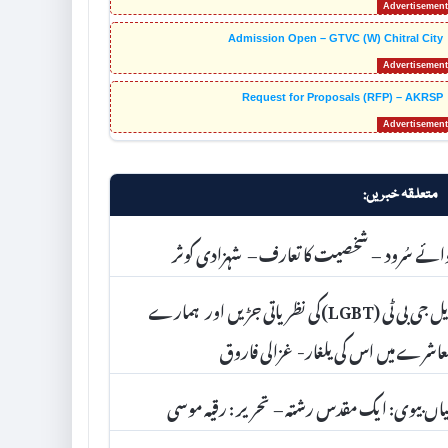
Admission Open – GTVC (W) Chitral City
Request for Proposals (RFP) – AKRSP
متعلقہ خبریں:
ائے سُرود – شخصیت کا تعارف – شہزادی کوثر
ایل جی بی ٹی (LGBT)کی نظریاتی جڑیں اور ہمارے
اشرے میں اس کی یلغار- غزالی فاروق
اں بیوی: ایک مقدس رشتہ – تحریر : رقیہ موسی