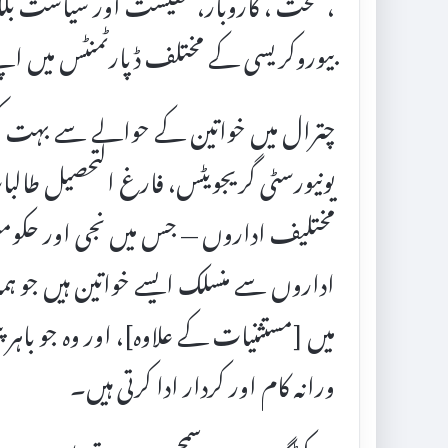
،صحت ، کاروبار، معیشت اور سیاست بلک
بیوروکریسی کے مختلف ڈپارٹمنٹس میں ا
چترال میں خواتین کے حوالے سے بہت کچ
یونیورسٹی گریجویٹس، فارغ التحصیل طالبا
مختلیف اداروں — جس میں نجی اور حکومت
اداروں سے منسلک ایسے خواتین ہیں ج
میں [مستثنیات کے علاوہ]، اور وہ جو باہر پن
ورانہ کام اور کردار ادا کرتی ہیں۔