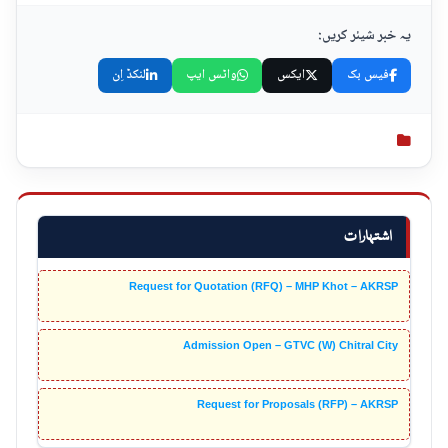
یہ خبر شیئر کریں:
فیس بک
ایکس
واٹس ایپ
لنکڈ اِن
اشتہارات
Request for Quotation (RFQ) – MHP Khot – AKRSP
Admission Open – GTVC (W) Chitral City
Request for Proposals (RFP) – AKRSP