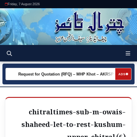
Friday, 7 August 2026
y
Request for Quotation (RFQ) – MHP Khot – AKRSP
Reque
►
►
ADS
chitraltimes-sub-m-owais-
shaheed-let-to-rest-kushum-
upper-chitral (6)