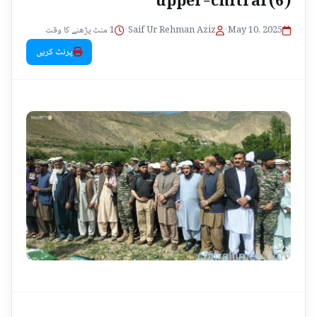
1 منٹ پڑھنے کا وقت
•
Saif Ur Rehman Aziz
•
May 10, 2025
پرنٹ کریں