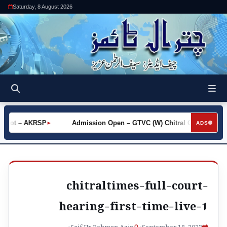
Saturday, 8 August 2026
 Khot – AKRSP
Admission Open – GTVC (W) Chitral City
R
►
►
ADS
chitraltimes-full-court-
hearing-first-time-live-1