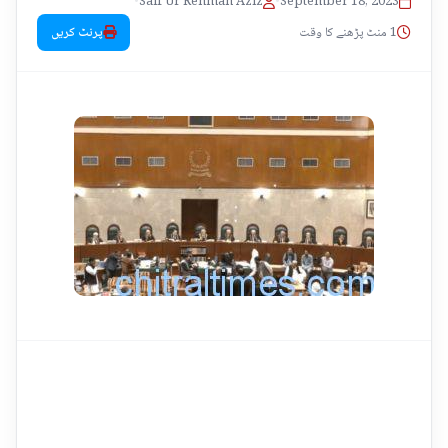
•
Saif Ur Rehman Aziz
•
September 18, 2023
1 منٹ پڑھنے کا وقت
پرنٹ کریں