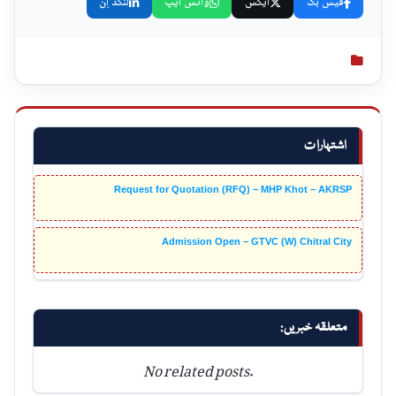
فیس بک
ایکس
واٹس ایپ
لنکڈ اِن
اشتہارات
Request for Quotation (RFQ) – MHP Khot – AKRSP
Admission Open – GTVC (W) Chitral City
متعلقہ خبریں:
No related posts.