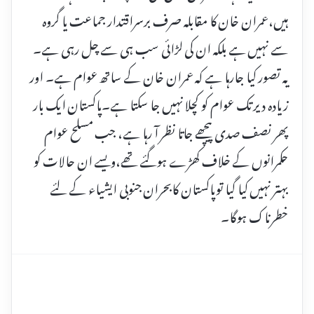
ہیں،عمران خان کا مقابلہ صرف برسراقتدار جماعت یا گروہ
سے نہیں ہے بلکہ ان کی لڑائی سب ہی سے چل رہی ہے۔
یہ تصور کیا جارہا ہے کہ عمران خان کے ساتھ عوام ہے۔ اور
زیادہ دیر تک عوام کو کچلا نہیں جا سکتا ہے۔پاکستان ایک بار
پھر نصف صدی پیچھے جاتا نظر آ رہا ہے، جب مسلح عوام
حکمرانوں کے خلاف کھڑے ہوگئے تھے،ویسے ان حالات کو
بہتر نہیں کیا گیا توپاکستان کابحران جنوبی ایشیاء کے لئے
خطرناک ہوگا۔