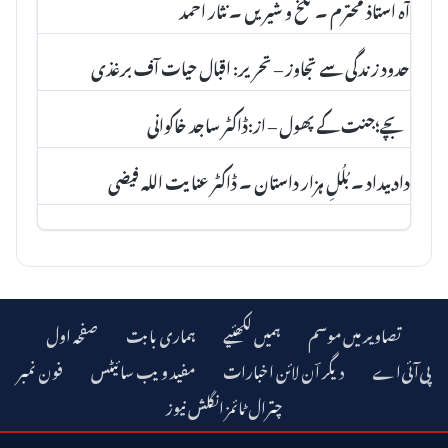
آہ استاذ محترم ۔ تلخ و شیریں ۔ نثار احمد
حدود زندگی سے تجاوز – تحریر: اقبال حیات آف برغذی
بچے؛جنت کے پھول – از:ڈاکٹر ساجد خاکوانی
داد بیداد ۔ بُلُلِ ہزار داستان ۔ ڈاکٹر عنا یت اللہ فیضی
تصاویر میں موسم
ہمیں لکھئیے
ہماری بابت
صفحہ اول
دیگر اؔن لائن اخبارات
مفید ویب سائیٹس
فون نمبر
چترال ٹائمز انگلش نیوز