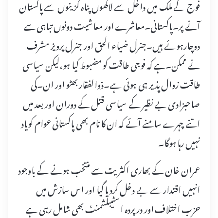
فوج کے ملک میں داخل سے لاکھوں پناہ گزینوں سے پاکستان
آنے پر۔پاکستانی۔معاشرے اور معاشیت دونوں تباہی سے
دوچارہوئے ہیں۔جنرل ضیاء الحق اور جنرل پرویز مشرف
نے ممکن۔ہے کہ فوجی طاقت کو مضبوط کیا ہو،لیکن سیاسی
طاقت زوال پذیر ہی ہوئی ہے۔ذوالفقار بھٹو اور ان۔کی
صاحبزادی بے نظیر کے سیاسی قتل کے دوران اور بعد میں
اتنے چہرے سامنے آئے کہ ان کا نام بھی پاکستانی عوام کویاد
نہیں رہا ہوگا۔
عمران خان کے بھاری اکثریت سے منتخب ہونے کے باوجود
انہیں اقتدار سے بے دخل کردیا گیا اور اس سازش میں
حزب اختلاف اور درپردہ اسٹیبلشمنٹ بھی شامل رہی ہے