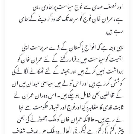
اور نصف صدی سے فوج سیاست پر حاوی رہی
ہے،عمران خان فوج کو سرحد تک محدود کر دینے کے حامی
رہے ہیں
یہی وجہ ہے کہ افواج پاکستان کے بڑے سرپرست اپنی
اہمیت کو سیاست میں برقرار رکھنے کے لئے عمران خان کو
برداشت نہیں کرتے ہیں اور ہمیشہ کے لئے ٹھکانے لگانے کی
کوشش کر رہے ہیں اور اس ٹولے میں سیاسی میدان میں ان
کے مخالفین بھی شامل ہوچکے ہیں۔ اس دوران عمران نے
ثابت قدمی کا مظاہرہ کیااورفوج اور شہباز حکومت سے لوہا
لے رہے ہیں۔حالانکہ عمران خان کو ملک چھوڑنے کی بھی
پیش کش کی گئی ہے لیکن فی الحال وہ ملک میں صاف شفاف