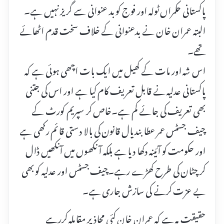
پاکستانی حکمراں ٹولہ اور فوج کو بد عنوانی سے گریز نہیں ہے۔
البتہ عمران خان نے بدعنوانی کے خلاف سخت قدم اٹھائے
تھے۔
اس شہ اور مات کے کھیل میں ایک بات اچھی ہوئی ہے کہ
پاکستانی عدلیہ نے قابل تعریف کام کیا ہے اور اس کی جتنی
بھی تعریف کی جائے کم ہے۔خاص کر سپریم کورٹ کے
چیف جسٹس عمر عطا بندیال قانون کی بالا دستی قائم رکھی ہے
اور حکومت کو آئینہ دکھا دیا ہے بلکہ آ نکھوں میں آنکھیں ڈال
کر چٹان کی طرح کھڑے رہے۔چیف جسٹس اور عدلیہ کو بھی
بے عزت کرنے کی سازش جاری ہے۔
حقیقت یہ ہے کہ عمران خان کئی محاذ پر مقابلہ کررہے