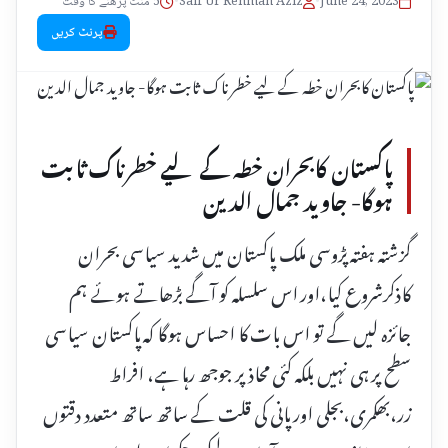
June 24, 2023
•
Saif Ur Rehman Aziz
•
5 منٹ پڑھنے کا وقت
پرنٹ کریں
پاکستان کابحران خطہ کے لیے خطرناک ثابت
ہوگا- جاوید جمال الدین
گزشتہ ہفتہ پڑوسی ملک پاکستان میں شدید سیاسی بحران
کاذکرشروع کیا،اور اس سلسلہ کو آگے بڑھاتے ہوئے ہم
جائزہ لیں گے تو اس بات کا احساس ہوگا کہ پاکستان سیاسی
سطح پر ہی نہیں بلکہ کئی محاذ پر جوجھ رہا ہے، افراط
زر،بھکمری،بجلی اور پانی کی قلت کے ساتھ ساتھ متعدد دقتوں