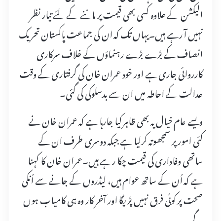
الیکشن کے علاوہ کسی بھی قیمت پر ماننے کے لئے تیار نظر
نہیں آ رہے ہیں۔یہاں تک کہ ان کی جماعت پاکستان تحریک
انصاف کے بڑے بڑے رہنماؤں کے خلاف سرکاری
کارروائی جاری ہے اور خود عمران خان کی گرفتاری کے وقت
عدالت کے احاطہ میں ان سے بدسلوکی کی گئی۔
ویسے عام خیال یہ بھی ظاہر کیا جارہا ہے کہ عمران خان نے
کئی امور پر سمجھوتہ کرلیا ہے جبکہ دوسری طرف ان کے
ساتھی وفاداری کی قیمت چکا رہے ہیں۔عمران خان کا کہنا
ہے کہ اُن کے ساتھ عوام ہیں، لیڈروں کے جانے سے اُنکی
صحت پر کوئی فرق نہیں پڑیگا اور آخر کار وہ ہی کامیاب ہوں
گے۔