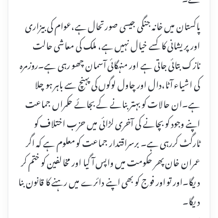
پاکستان میں خانہ جنگی جیسی صورتحال ہے،عوام کی بیزاری
اور پریشانی کا کسے خیال نہیں ہے، ملک کی معاشی حالت
نازک بتائی جاتی ہے اور منہگائی آسمان چھو رہی ہے۔روزمرہ
کی اشیاء آٹا،دال اور چاول لوگوں کی پہنچ سے باہر ہو چلا
ہے۔ان حالات کو بہتر بنانے کے بجائے حکمراں جماعت
اپنے وجود کو بچانے کی آخری لڑائی میں حزب اختلاف کو
ٹارگٹ کررہی ہے۔ برسراقتدار جماعت کو معلوم ہے کہ اگر
عمران خان پھر حکومت میں واپس آ گیا اور مخالفین کو ختم کر
دیگا۔اور تو اور فوج کو بھی اپنے دائرے میں رہنے کا قانون بنا
دیگا۔