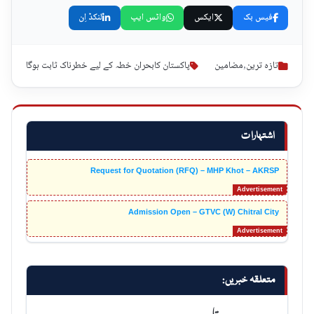
فیس بک
ایکس
واٹس ایپ
لنکڈ اِن
تازہ ترین
,
مضامین
پاکستان کابحران خطہ کے لیے خطرناک ثابت ہوگا
اشتہارات
Request for Quotation (RFQ) – MHP Khot – AKRSP
Admission Open – GTVC (W) Chitral City
متعلقہ خبریں: