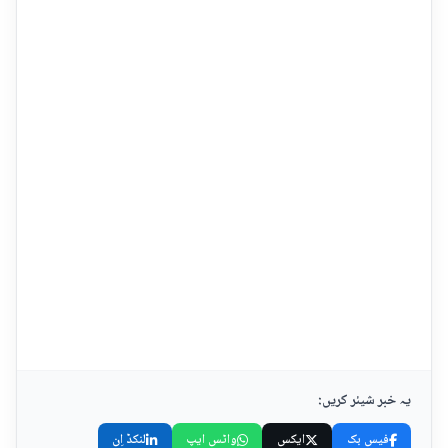
یہ خبر شیئر کریں:
فیس بک
ایکس
واٹس ایپ
لنکڈ اِن