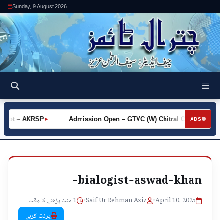
Sunday, 9 August 2026
 Khot – AKRSP
Admission Open – GTVC (W) Chitral City
Re
►
►
ADS
bialogist-aswad-khan-
1 منٹ پڑھنے کا وقت
•
Saif Ur Rehman Aziz
•
April 10, 2025
پرنٹ کریں