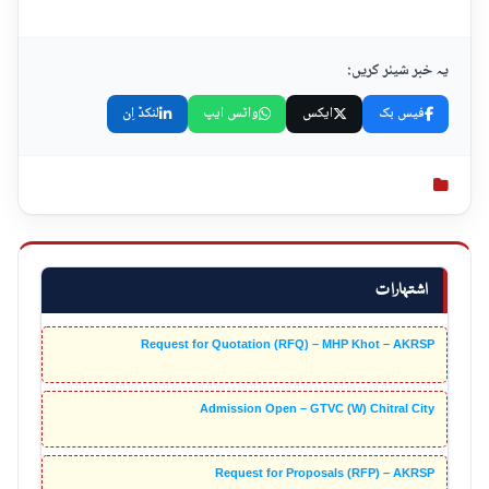
یہ خبر شیئر کریں:
فیس بک
ایکس
واٹس ایپ
لنکڈ اِن
اشتہارات
Request for Quotation (RFQ) – MHP Khot – AKRSP
Admission Open – GTVC (W) Chitral City
Request for Proposals (RFP) – AKRSP