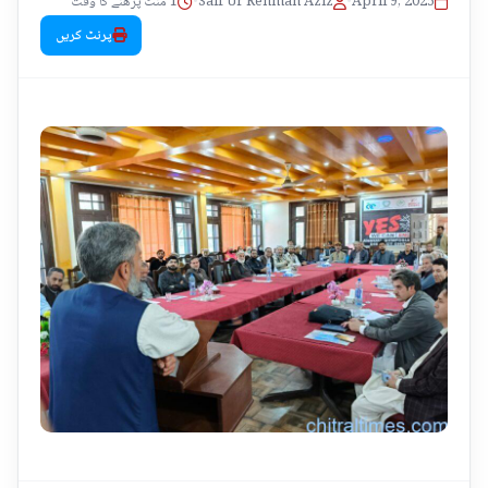
1 منٹ پڑھنے کا وقت
•
Saif Ur Rehman Aziz
•
April 9, 2025
پرنٹ کریں