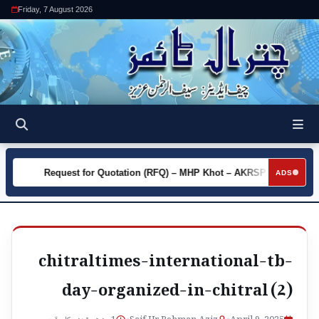
Friday, 7 August 2026
y
Request for Quotation (RFQ) – MHP Khot – AKRSP
Requ
►
►
ADS
chitraltimes-international-tb-
day-organized-in-chitral (2)