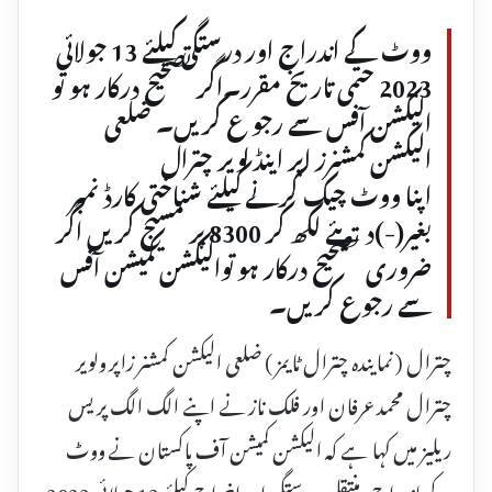
ووٹ کے اندراج اور درستگی کیلئے 13 جولائی
2023 حتمی تاریخ مقرر۔اگر تصحیح درکار ہو تو
الیکشن آفس سے رجو ع کریں۔ ضلعی
الیکشن کمشنرز اپر اینڈ لویر چترال
اپنا ووٹ چیک کرنے کیلئے شناختی کارڈ نمبر
بغیر(-)دیئے لکھ کر 8300 پر مسیج کریں اگر
ضروری تصحیح درکار ہو توالیکشن کمیشن آفس
سے رجوع کریں۔
چترال ( نمایندہ چترال ٹایمز ) ضلعی الیکشن کمشنر زاپر ولویر
چترال محمد عرفان اور فلک ناز نے اپنے الگ الگ پریس
ریلیز میں کہا ہے کہ الیکشن کمیشن آف پاکستان نے ووٹ
کے اندراج، منتقلی،درستگی اور اخراج کیلئے 13 جولائی 2023