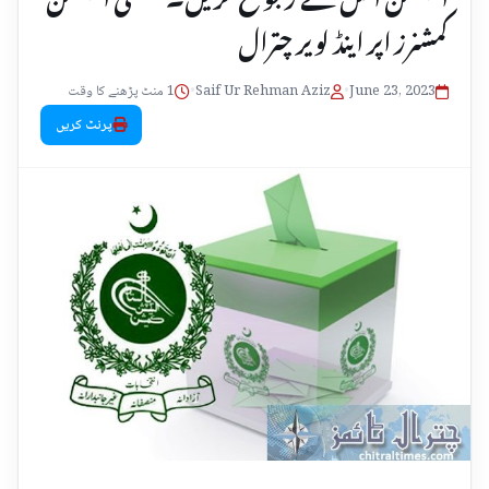
کمشنرز اپر اینڈ لویر چترال
June 23, 2023
•
Saif Ur Rehman Aziz
•
1 منٹ پڑھنے کا وقت
پرنٹ کریں