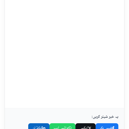
یہ خبر شیئر کریں:
فیس بک
ایکس
واٹس ایپ
لنکڈ اِن