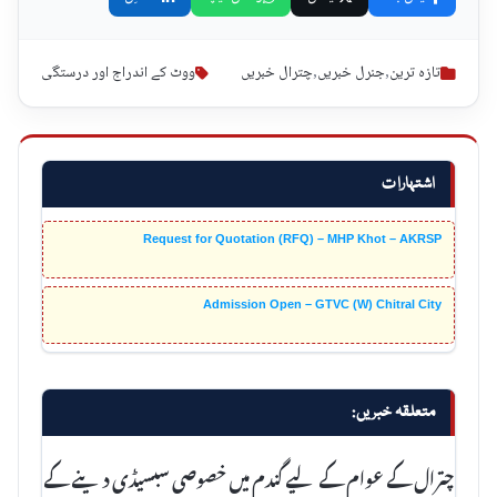
تازہ ترین
,
جنرل خبریں
,
چترال خبریں
ووٹ کے اندراج اور درستگی
اشتہارات
Request for Quotation (RFQ) – MHP Khot – AKRSP
Admission Open – GTVC (W) Chitral City
متعلقہ خبریں:
چترال کے عوام کے لیے گندم میں خصوصی سبسیڈی دینے کے