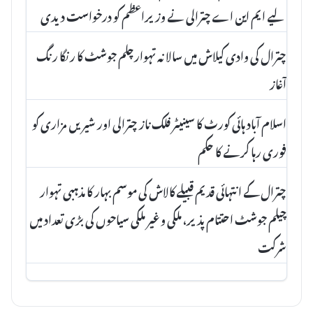
لیے ایم این اے چترالی نے وزیراعظم کو درخواست دیدی
چترال کی وادی کیلاش میں سالانہ تہوارچلم جوشٹ کا رنگا رنگ
آغاز
اسلام آباد ہائی کورٹ کا سینیٹر فلک ناز چترالی اور شیریں مزاری کو
فوری رہا کرنے کا حکم
چترال کے انتہائی قدیم قبیلے کالاش کی موسم بہار کا مذہبی تہوار
چیلم جوشٹ احتتام پذیر، ملکی و غیر ملکی سیاحوں کی بڑی تعداد میں
شرکت