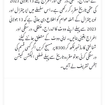
کی حتمی تاریخ مقرر کر رکھی ہے۔اس سلسلے میں اپر چترال اور
لویر چترال کے جملہ عوام کو اطلاع دی جاتی ہے کہ 13 جولائی
2023 سے پہلے اپنے ووٹ کااندراج، منتقلی، درستگی اور
اخراج یقینی بنائیں۔ اپنی ووٹ کے متعلق جاننے کیلئے
شناختی کارڈ نمبرلکھ کر 8300 پر مسیج کریں اگر کسی قسم کی
درستگی کرنی ہوتو مقررہ تاریخ سے پہلے ضلعی الیکشن کمیشن
آفس تشریف لے آئیں۔