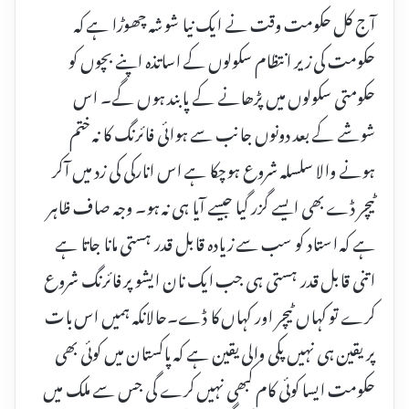
آج کل حکومت وقت نے ایک نیا شوشہ چھوڑا ہے کہ
حکومت کی زیر انتظام سکولوں کے اساتذہ اپنے بچوں کو
حکومتی سکولوں میں پڑھانے کے پابند ہوں گے۔ اس
شوشے کے بعد دونوں جانب سے ہوائی فائرنگ کا نہ ختم
ہونے والا سلسلہ شروع ہوچکا ہے اس انارکی کی زد میں آکر
ٹیچر ڈے بھی ایسے گزر گیا جیسے آیا ہی نہ ہو۔ وجہ صاف ظاہر
ہے کہ استاد کو سب سے زیادہ قابل قدر ہستی مانا جاتا ہے
اتنی قابل قدر ہستی ہی جب ایک نان ایشو پر فائرنگ شروع
کرے تو کہاں ٹیچر اور کہاں کا ڈے۔حالانکہ ہمیں اس بات
پر یقین ہی نہیں پکی والی یقین ہے کہ پاکستان میں کوئی بھی
حکومت ایسا کوئی کام کبھی نہیں کرے گی جس سے ملک میں