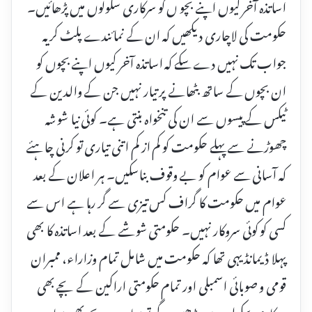
اساتذہ آخر کیوں اپنے بچو ں کو سرکاری سکولوں میں پڑھائیں۔
حکومت کی لاچاری دیکھیں کہ ان کے نمائندے پلٹ کر یہ
جواب تک نہیں دے سکے کہ اساتذہ آخر کیوں اپنے بچوں کو
ان بچوں کے ساتھ بٹھانے پر تیار نہیں جن کے والدین کے
ٹیکس کے پیسوں سے ان کی تنخواہ بنتی ہے۔ کوئی نیا شوشہ
چھوڑنے سے پہلے حکومت کو کم از کم اتنی تیاری تو کرنی چاہئے
کہ آسانی سے عوام کو بے وقوف بناسکیں۔ ہر اعلان کے بعد
عوام میں حکومت کا گراف کس تیزی سے گر رہا ہے اس سے
کسی کو کوئی سروکار نہیں۔ حکومتی شوشے کے بعد اساتذہ کا بھی
پہلا ڈیمانڈ یہی تھا کہ حکومت میں شامل تمام وزاراء، ممبران
قومی و صوبائی اسمبلی اور تمام حکومتی اراکین کے بچے بھی
سرکاری سکولوں میں پڑھیں گے تو ہمارے بچے بھی ہمارے