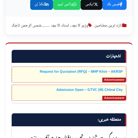
فیس بک
ایکس
واٹس ایپ
لنکڈ اِن
تازہ ترین
,
مضامین
وزیر کا بچہ، استاد کا بچہ .........شمس الرحمن تاجک
اشتہارات
Request for Quotation (RFQ) – MHP Khot – AKRSP
Admission Open – GTVC (W) Chitral City
متعلقہ خبریں:
حدود زندگی سے تجاوز – تحریر: اقبال حیات آف برغذی