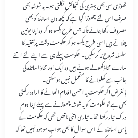
تھوڑی سی بھی بہتری کی گنجائش نکلتی ہو۔ یہ شوشہ بھی
صرف اس لئے چھوڑا گیا ہے کہ کچھ دن اساتذہ کو بھی
مصروف رکھا جائے تاکہ جس طرح یکسو ہو کر وہ اپنا یونین
چلاتے ہیں اسی طرح یکسو ہو کر حکومت وقت پر تنقید کا
سلسلہ شروع نہ کرسکیں۔ حکومت پہلے ہی سے اپنے لئے اتنے
سارے محاذ کھولے ہوئے ہیں وہ ایک اور محاذ اساتذہ کی
جانب سے کھلوانے کا متحمل نہیں ہوسکتی۔
بالفرض اگر حکومت یہ احسن اقدام اٹھانے کا ارادہ رکھتی
بھی ہے تو حکومت کو یہ شوشہ چھوڑنے سے پہلے اپنا ہوم
ورک تیار رکھنا تھا۔ تیاری اتنی ناقص تھی کہ حکومت کے
پاس اساتذہ کے اس سوال کا بھی جواب موجود نہیں تھا کہ