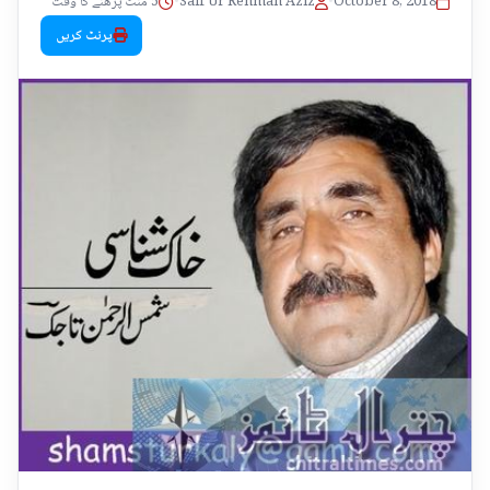
October 8, 2018
•
Saif Ur Rehman Aziz
•
5 منٹ پڑھنے کا وقت
پرنٹ کریں