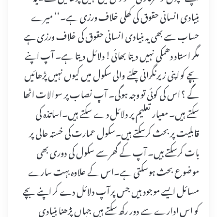
بنیادی انسانی حقوق کی کھلی خلاف ورزی ہے۔‘‘ میرے
حساب سے بھی یہ بنیادی انسانی حقوق کی خلاف ورزی ہے
مگر استاد دھمکی نہیں دیتا بھائی! دلائل دیتا ہے۔ آپ اپنے
بچے کو اپنی زیرنگرانی چلنے والی سکول میں کیوں نہیں پڑھائیں
گے ؟ اس کی کوئی تو وجہ ہوگی۔ آپ نصاب پر سوالات اٹھا
سکتے ہیں۔ معیار تعلیم پر دلائل دے سکتے ہیں۔اساتذہ کی
قابلیت پر بحث کرسکتے ہیں۔سکول عمارت کی خستہ حالی پر
بات کرسکتے ہیں۔ آپ کے گھر سے سکول کی دوری بھی
موضوع بحث ہوسکتی ہے۔اس کے علاوہ بہت سارے
مسائل ایسے موجود ہیں جس پر آپ دلائل دے کر اپنے بچے
کو اس ادارے سے دور رکھ سکتے ہیں جہاں پڑھنا بنیادی