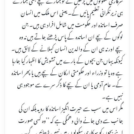
ہی زیر نگرانی تعلیم پائیں گے۔ یعنی اس ملک میں انسان
صرف اساتذہ اور حکومت میں شامل افراد ہی ہیں۔ جن
لوگوں کے بچے ان اساتدہ کے پاس پڑھنے جاتے ہیں نہ وہ
بچے اور نہ ہی ان کے والدین انسان کہلانے کے لائق ہیں۔
کیونکہ یہاں جن بچوں کے بارے میں تشویش کا اظہار کیا جارہا
ہے وہ یا تو وزراء اور حکومتی ارکان کے بچے ہیں یا پھر اساتذہ
کے۔ عام آدمی یا ان کے بچے کا ذگر سرے سے موجود ہی
نہیں ہے۔
مگر اس میں سب سے حیرت انگیز اساتذہ کا رویہ بلکہ ان کی
جانب سے دی جانے والی دھمکی ہے کہ ’’وہ کسی صورت
اپنے بچوں کو سرکاری سکولو ں میں نہیں پڑھائیں گے۔ یہ