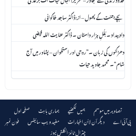
بچے؛جنت کے پھول – از:ڈاکٹر ساجد خاکوانی
داد بیداد ۔ بُلُلِ ہزار داستان ۔ ڈاکٹر عنا یت اللہ فیضی
دھڑکنوں کی زبان ۔”روجی اور استخوان – پشاور میں آج
شام“۔ محمد جاوید حیات
تصاویر میں موسم
ہمیں لکھئیے
ہماری بابت
صفحہ اول
دیگر اؔن لائن اخبارات
مفید ویب سائیٹس
فون نمبر
چترال ٹائمز انگلش نیوز