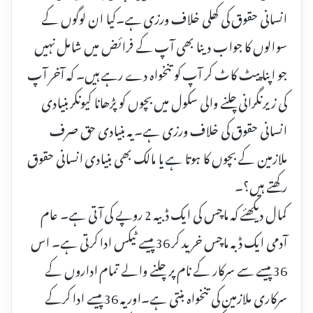
انسانی حقوق کی کھلی خلاف ورزی ہے۔کیا ان لوگوں کے
سوالوں کا جواب دینا بھی آپ کے فرائض میں شامل نہیں
جو اپنا پیٹ کاٹ کر آپ کو تنخواہ دے رہے ہیں۔ کہ آخر آپ
کی زیرنگرانی چلنے والی سکول میں بچوں کو پڑھانا کیونکر بنیادی
انسانی حقوق کی خلاف ورزی ہے۔ یہ بنیادی حق صرف
ملازمین کے بچوں کا ہوتا ہے یا مالک بھی بنیادی انسانی حقوق
رکھتے ہیں؟۔
کمال دیکھئے کہ ماچس کی ایک ڈبیہ 2 روپے کی آتی ہے۔ عام
آدمی ایک ڈبہ ماچس خرید کر 36 پیسے ٹیکس ادا کرتی ہے۔ اس
36 پیسے سے سرکار کے نام پر چلنے والے تمام اداروں کے
سرکاری ملازمین کی تنخواہ بنتی ہے۔اور یہ 36 پیسے ادا کرکے