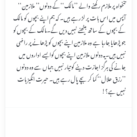
تنخواہ پر ملازم رکھنے والے ’’مالک‘‘ کے دونوں’’ ملازمین‘‘
آپس میں اس بات پر لڑ رہے ہیں۔ کہ ہم اپنے بچوں کو مالک
کے بچوں کے ساتھ بیٹھنے نہیں دیں گے۔مالک کے بچوں کو
جو پڑھایا جارہا ہے وہ ملازمین اپنے بچوں کو پڑھانے پر راضی
نہیں ہیں۔یہ دونوں ملازمین اپنے بچوں کوایسے اداروں میں
جانے کی ہرگز اجازت دینے کو تیار نہیں جہاں سے وہ دونوں
’’رزق حلال‘‘ کما کر بچے پال رہے ہیں۔ حیرت انگیز بات
نہیں ہے؟!