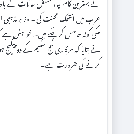
نے بہترین کام کیا، مشکل حالات کے باوج
ملکی کوٹہ حاصل کر چکے ہیں۔ خواہش ہے ک
نے بتایا کہ سرکاری حج سکیم کے دو پیکیج ہو
کرنے کی ضرورت ہے۔