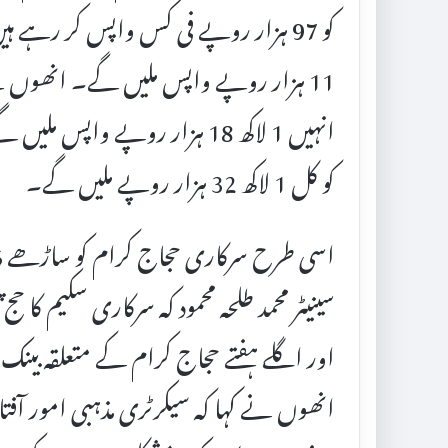
11 ہزار روپے واپس ملیں گے۔ انھوں نے 
انہیں 1 لاکھ 18 ہزار روپے واپس
کو کل 1 لاکھ 32 ہزار روپے ملیں گے۔
اور اگلے ہفتے حجاج کرام کے متعلقہ بینک 
انھوں نے کہا کہ سیکرٹری مذہبی امور آفتا