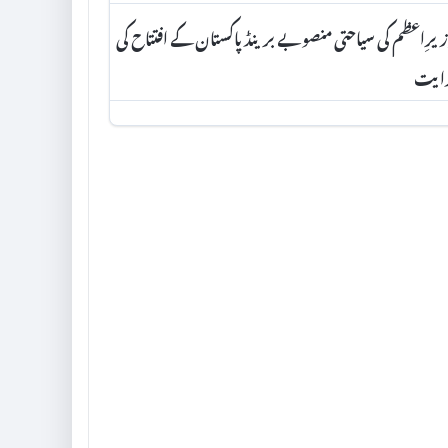
یرِاعظم کی سیاحتی منصوبے برینڈ پاکستان کے افتتاح کی
دایت