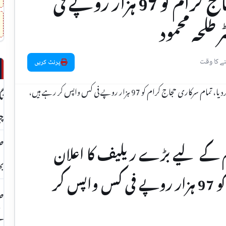
اعلان کردیا، تمام سرکاری حجاج کرام کو 97 ہزار روپے فی
طلحہ محمود
پرنٹ کریں
نگ
چی
ام کے لیے بڑے ریلیف کا اعلان
صح
بھر میں 
کردیا، تمام سرکاری حجاج کرام کو 97 ہزار روپے فی کس واپس کر
صو
کے