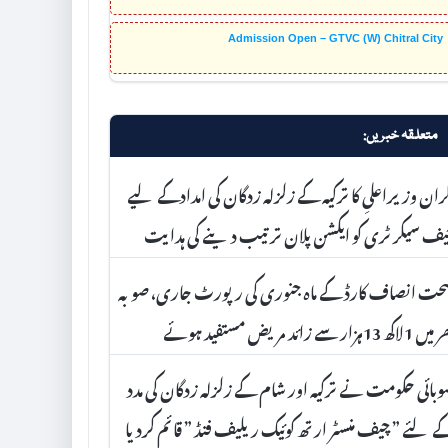
Admission Open – GTVC (W) Chitral City
متعلقہ خبریں:
ران وزیراعلیِ کا ترکیہ کے زلزلہ زدگان کی امدادکے لیے
ف سیکرٹری کو ایکشن پلان ترتیب دینے کی ہدایت
ت انصاف کارڈ کے ماہ جنوری کی رپورٹ جاری، صوبہ
1لاکھ 13ہزار سے زائد مریض مستفید ہوئے
بائی حکومت نے ترکیہ اور شام کے زلزلہ زدگان کی مدد
 لئے ” چیف منسٹر ارتھ کوئیک ریلیف فنڈ ” قائم کردیا