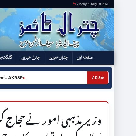
Sunday, 9 August 2026
صفحہ اول
چترال خبریں
جنرل خبریں
گلگت بل
– AKRSP
ADS
►
وزیر مذہبی امور نے حجاج 