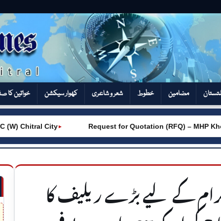
تستان
مضامین
خطوط
شعر و شاعری
کھوار سیکشن‎
خواتین کا ص
 Chitral City
Request for Quotation (RFQ) – MHP Khot 
►
کرام کے لیے بڑے ریلیف کا