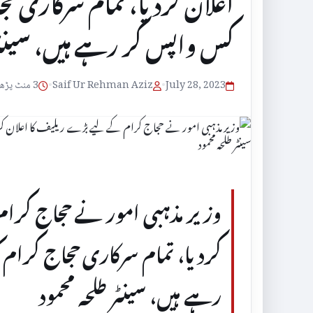
کس واپس کر رہے ہیں، سینٹر 
July 28, 2023
•
Saif Ur Rehman Aziz
•
3 منٹ پڑھنے کا وقت
وزیر مذہبی امور نے حجاج کر
رہے ہیں، سینٹر طلحہ محمود