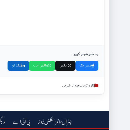
یہ خبر شیئر کریں:
فیس بک
ایکس
واٹس ایپ
لنکڈ اِن
تازہ ترین
,
جنرل خبریں
چترال ٹائمز انگلش نیوز
دیگ