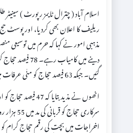
اسلام آباد ( چترال ٹایمز رپورٹ ) سینیٹر 
مذہبی امور نے کہا کہ حرم میں توسیعی من
دینے میں کامیاب رہ
گئیں۔ جبکہ 63 فیصد حجاج کو منٰی عرفات میں مشاعر ٹرین کی سہولت مہیا کی گئی
انھوں نے مذید بتایا کہ
سرکاری حجاج
اخراجات میں بچت کی رقم حجاج کرام کو 