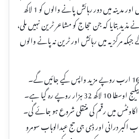
کو 97 ہزار روپے فی کس واپس کر رہے ہیں اور مدینہ میں دور رہائش پانے والوں کو 1 لاکھ
مذید بتایا کہ جن حجاج کو مشاعر ٹرین نہیں ملی،
 ملیں گے جبکہ مرکزیہ میں رہائش اور ٹرین نہ پانے والوں
اسی طرح سرکاری حجاج کرام کو ساڑھے 16 ارب روپے مزید واپس کیے جائیں گے۔
سینیٹر محمد طلحہ محمود کہ سرکاری سکیم کا حج پیکیج اوسطا 10 لاکھ 32 ہزار روپے رہ گیا ہے۔
اکاونٹس میں رقم کی منتقلی شروع ہو جائے گی۔
ب اکبر درانی اور ڈی جی حج عبدالوہاب سومرو