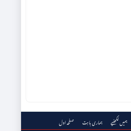
ہمیں لکھئیے
ہماری بابت
صفحہ اول