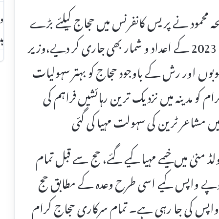
طلحہ محمود نے پریس کانفرنس میں حجاج کیلئے بڑے
وز
ہ
ریلیف کا اعلان بھی کردیا، اور پوسٹ حج 2023 کے اعداد و شمار بھی جاری کر دیے،وزیر
صوبوں اور رش کے باوجود حجاج کو بہتر سہولیات
ے۔ 78 فیصد حجاج کرام کو مدینہ میں نزدیک ترین رہائشیں فراہم کی
 47 فیصد حجاج کو اولڈ منیٰ میں خیمے مہیا کیے گئے، حج سے قبل تمام
 کو قربانی کی مد میں 55 ہزار روپے واپس کیے اسی طرح وعدہ کے مطابق حج
واپس کی جا رہی ہے۔ تمام سرکاری حجاج کرام