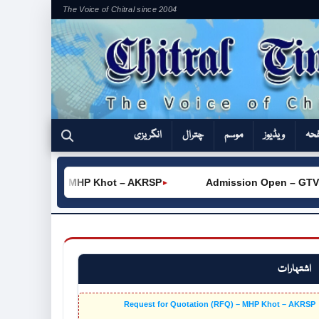
The Voice of Chitral since 2004
فحہ
ویڈیوز
موسم
چترال
انگریزی
on (RFQ) – MHP Khot – AKRSP
Admission Open – GTVC (W)
►
اشتہارات
Request for Quotation (RFQ) – MHP Khot – AKRSP