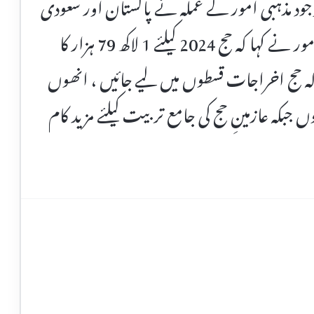
ود مذہبی امور کے عملہ نے پاکستان اور سعودی
عرب میں انتھک محنت کی ۔ وزیر مذہبی امور نے کہا کہ حج 2024 کیلئے 1 لاکھ 79 ہزار کا
ہ حج اخراجات قسطوں میں لیے جائیں ، انھوں
ں جبکہ عازمینِ حج کی جامع تربیت کیلئے مزید کام