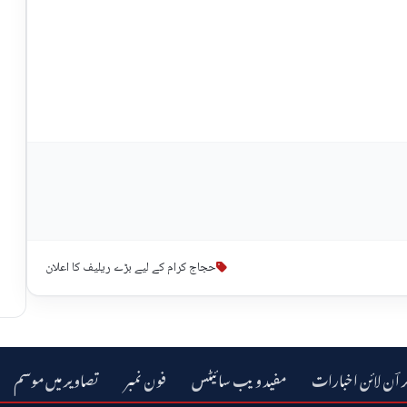
حجاج کرام کے لیے بڑے ریلیف کا اعلان
ر اؔن لائن اخبارات
مفید ویب سائیٹس
فون نمبر
تصاویر میں موسم