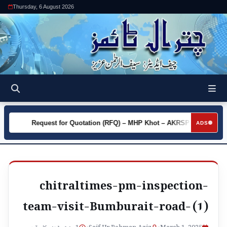
Thursday, 6 August 2026
y
Request for Quotation (RFQ) – MHP Khot – AKRSP
Requ
►
►
ADS
chitraltimes-pm-inspection-
team-visit-Bumburait-road- (1)