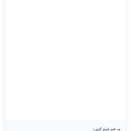
یہ خبر شیئر کریں: