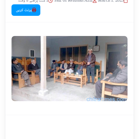
1 منٹ پڑھنے کا وقت
•
Saif Ur Rehman Aziz
•
March 1, 2025
پرنٹ کریں