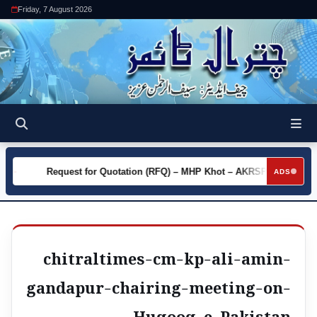
Friday, 7 August 2026
ty
Request for Quotation (RFQ) – MHP Khot – AKRSP
Req
►
►
ADS
chitraltimes-cm-kp-ali-amin-
gandapur-chairing-meeting-on-
Huqooq-e-Pakistan