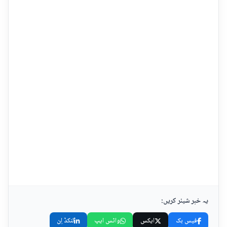
یہ خبر شیئر کریں:
فیس بک
ایکس
واٹس ایپ
لنکڈ اِن