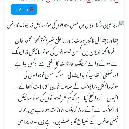
June 29, 2019
•
Saif Ur Rehman Aziz
•
1 منٹ پڑھنے کا وقت
پرنٹ کریں
پشاور(چترال ٹائمزرپورٹ ) وزیراعلیٰ خیبرپختونخوا محمود خان
نے ملاکنڈ ڈویژن میں کمسن نوجوانوں کی موٹرسائیکل ڈرائیونگ
سے ہونے والے ٹریفک حادثات کا سختی سے نوٹس لیا ہے
اورضلعی انتظامیہ کو ہدایت کی ہے کہ کمسن نوجوانوں کی
موٹرسائیکل ڈرائیونگ کے خلاف فوری اقدامات اُٹھائے۔
انہوں نے واضح کیا ہے کہ کم عمر نوجوانوں کی موٹر سائیکل
ڈرائیونگ سے آئے روز ٹریفک حادثات ہو رہے ہیں جو کہ
قیمتی جانوں کے ضیاع کا باعث بن رہے ہیں ۔ وزیراعلیٰ