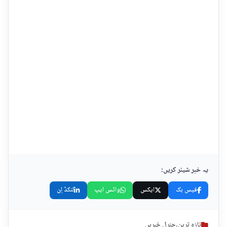
یہ خبر شیئر کریں:
فیس بک
ایکس
واٹس ایپ
لنکڈ اِن
تازہ ترین
,
جنرل خبریں