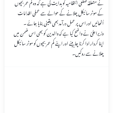
نے متعلقہ ضلعی انتظامیہ کو ہدایت کی ہے کہ وہ کم عمر بچوں
کے موٹر سائیکل چلانے کے حوالے سے عملی اقدامات
اُٹھائیں اور اس پر عمل درآمد بھی یقینی بنایا جائے ۔
وزیراعلیٰ نے واضح کیا ہے کہ والدین کو بھی اس ضمن میں
اپنا کردار ادا کرنا چاہیئے اور اپنے کم عمر بچوں کو موٹر سائیکل
چلانے سے روکیں۔