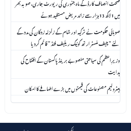
صحت انصاف کارڈ کے ماہ جنوری کی رپورٹ جاری، صوبہ بھر
میں 1لاکھ 13ہزار سے زائد مریض مستفید ہوئے
صوبائی حکومت نے ترکیہ اور شام کے زلزلہ زدگان کی مدد کے
لئے ” چیف منسٹر ارتھ کوئیک ریلیف فنڈ ” قائم کردیا
وزیرِاعظم کی سیاحتی منصوبے برینڈ پاکستان کے افتتاح کی
ہدایت
پیٹرولیم مصنوعات کی قیمتوں میں بڑے اضافے کا امکان