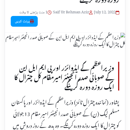
July 12, 2022
•
Saif Ur Rehman Aziz
•
1 منٹ پڑھنے کا وقت
پرنٹ کریں
وزیراعظم کے ایڈوائزر اور پی ایم ایل این
کے صوبائی صدر انجینئر امیرمقام کل چترال کا
ایک روزہ دورہ کرینگے
پشاور (نمائندہ چترال ٹائمز) وزیراعظم کے ایڈوائزر اور پاکستان
مسلم لیگ (ن) کے صوبائی صدر انجینئر امیر مقام 13 جولائی
کو چترال کا ایک روزہ دورہ کرینگے۔ وہ بدھ کے روز دروش میں