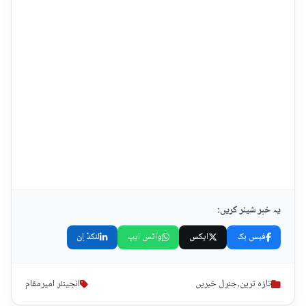
یہ خبر شیئر کریں:
فیس بک
ایکس
واٹس ایپ
لنکڈ اِن
تازہ ترین
,
جنرل خبریں
انجینئر امیرمقام