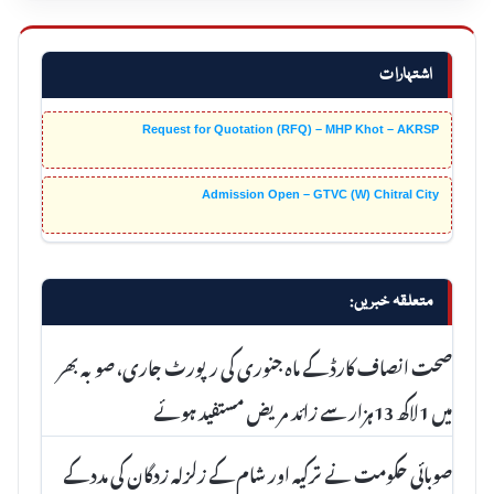
اشتہارات
Request for Quotation (RFQ) – MHP Khot – AKRSP
Admission Open – GTVC (W) Chitral City
متعلقہ خبریں:
صحت انصاف کارڈ کے ماہ جنوری کی رپورٹ جاری، صوبہ بھر
میں 1لاکھ 13ہزار سے زائد مریض مستفید ہوئے
صوبائی حکومت نے ترکیہ اور شام کے زلزلہ زدگان کی مدد کے