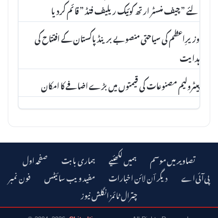
لئے ” چیف منسٹر ارتھ کوئیک ریلیف فنڈ ” قائم کردیا
وزیرِاعظم کی سیاحتی منصوبے برینڈ پاکستان کے افتتاح کی
ہدایت
پیٹرولیم مصنوعات کی قیمتوں میں بڑے اضافے کا امکان
تصاویر میں موسم
ہمیں لکھئیے
ہماری بابت
صفحہ اول
دیگر اؔن لائن اخبارات
مفید ویب سائیٹس
فون نمبر
چترال ٹائمز انگلش نیوز