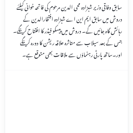
سابق وفاقی وزیر شہزادہ محی الدین مرحوم کی فاتحہ خوانی کیلئے
دروش میں سابق ایم این اے شہزادہ افتخارالدین کے
رہائش گاہ جائیں گے۔ دروش میں پیسکو فیڈر کا افتتاح کرینگے۔
جس کے بعد سیلاب سے متاثرہ علاقہ ریشن کا دورہ کرینگے
اور۔ساتھ پارٹی رہنماؤں سے ملاقات بھی متوقع ہے۔