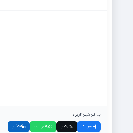
یہ خبر شیئر کریں:
فیس بک
ایکس
واٹس ایپ
لنکڈ اِن