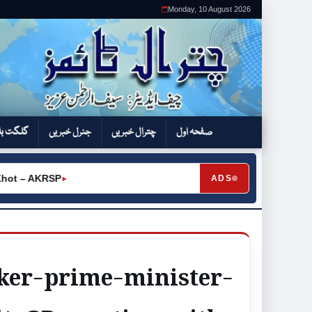
Monday, 10 August 2026
صفحہ اول
چترال خبریں
جنرل خبریں
گلگت بل
ot – AKRSP
ADS
►
aker-prime-minister-