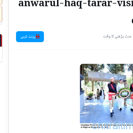
anwarul-haq-tarar-vis
1 قت
پرنٹ کریں