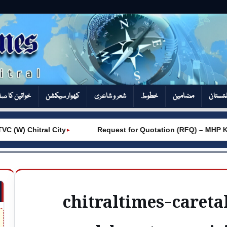
تستان
مضامین
خطوط
شعر و شاعری
کھوار سیکشن‎
خواتین کا ص
(W) Chitral City
Request for Quotation (RFQ) – MHP Kh
►
chitraltimes-caret