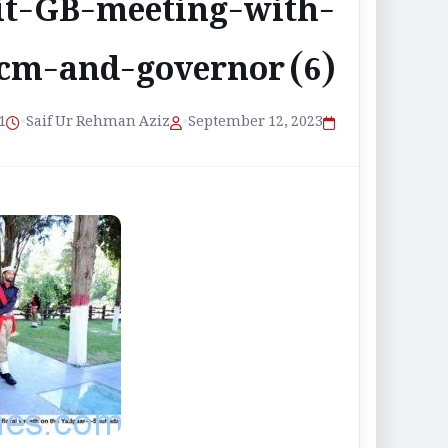
it-GB-meeting-with-
cm-and-governor (6)
منٹ پڑھنے کا و
•
Saif Ur Rehman Aziz
•
September 12, 2023