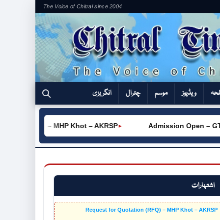
The Voice of Chitral since 2004
فحہ
ویڈیوز
موسم
چترال
انگریزی
ation (RFQ) – MHP Khot – AKRSP
Admission Open – GTVC 
►
اشتہارات
Request for Quotation (RFQ) – MHP Khot – AKRSP