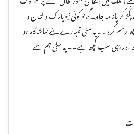
کڑ کر پانامہ جاؤگے تو کوئی نیویارک و لندن و
کچھ رحم کرو۔۔ یہ مٹی تمہارے لئے تماشاگاہ ہو
ے اور یہی سب کچھ ہے۔۔ یہ مٹی ہم سے
رات