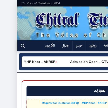
The Voice of Chitral since 2004
فحہ
ویڈیوز
موسم
چترال
انگریزی
on (RFQ) – MHP Khot – AKRSP
Admission Open – GTVC (W) 
►
اشتہارات
Request for Quotation (RFQ) – MHP Khot – AKRSP