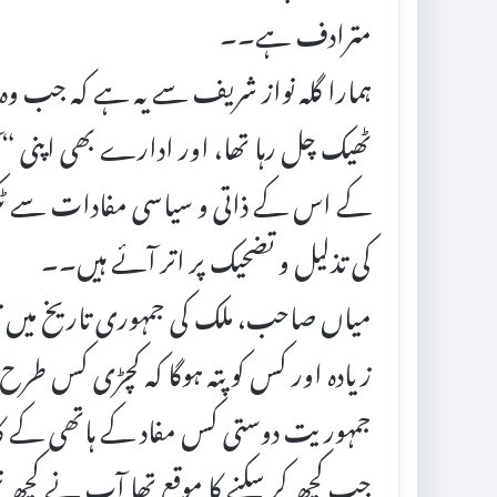
مترادف ہے۔۔
ہمارا گلہ نواز شریف سے یہ ہے کہ جب وہ ا
ٹھیک چل رہا تھا، اور ادارے بھی اپنی “
کے اس کے ذاتی و سیاسی مفادات سے ٹکراؤ 
کی تذلیل و تضحیک پر اتر آئے ہیں۔۔
میاں صاحب، ملک کی جمہوری تاریخ میں
زیادہ اور کس کو پتہ ہوگا کہ کچڑی کس ط
جمہوریت دوستی کس مفاد کے ہاتھی کے ک
جب کچھ کر سکنے کا موقع تھا آپ نے کچھ ن