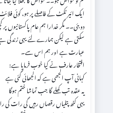
ایک ائیر ٹکٹ کے فاصلے پر ہو، کوئی فلائٹ پ
دوبئی۔۔ مگر خدارا ہم عام پاکستانیوں پر 
سکتی ہے لیکن ہمارے لئے یہی زندگی ہ
عبارت ہے اور ہم اس سے۔
افتخار عارف نے کیا خوب فرمایا ہے:
کہانی آپ الجھی ہے کہ الجھائی گئی ہے
یہ عقدہ تب کھلے گا جب تماشا ختم ہوگا
یہی کٹھ پتلیاں رقصاں رہیں گی رات کی 