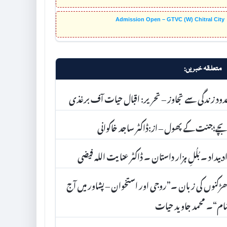
Admission Open – GTVC (W) Chitral City
متعلقہ خبریں:
ود زندگی سے تجاوز – تحریر: اقبال حیات آف برغذی
ے؛جنت کے پھول – از:ڈاکٹر ساجد خاکوانی
د بیداد ۔ بُلُلِ ہزار داستان ۔ ڈاکٹر عنا یت اللہ فیضی
ڑکنوں کی زبان ۔”روجی اور استخوان – پشاور میں آج
م“۔ محمد جاوید حیات