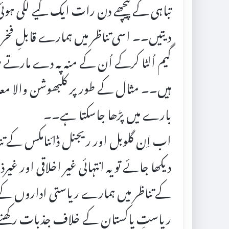
تباہی کے پیچھے دن رات ایک کیے لگی ہوئی 
دیتیں۔۔ اسی تناظر میں ہمارے قابلِ فخر 
گیم اُلٹا کرکے اُن کے منہ پہ دے مارتے ہ
ہیں۔۔ مثال کے طور پر کلبھوشن والا معامل
بارے میں پڑھا جاسکتا ہے۔۔
اب اِن گلوبل اور ریجنل ڈائنامکس کے تن
دیکھا جائے تو یہ انتہائی غیر اخلاقی اور غی
کے تناظر میں ہمارے ریاستی اداروں کے جس
ریاستِ پاکستان کے خلاف جذبات رکھنے 