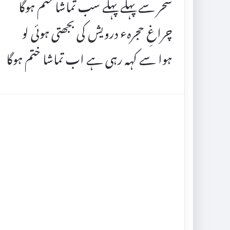
سحر سے پہلے پہلے سب تماشا ختم ہوگا
چراغِ حجرہء درویش کی بجھتی ہوئی لو
ہوا سے کہہ رہی ہے اب تماشا ختم ہوگا