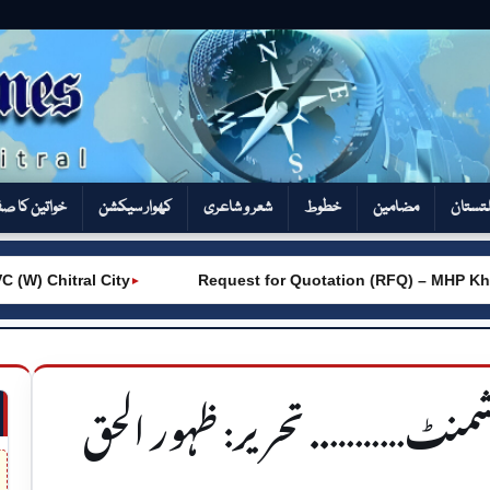
تستان
مضامین
خطوط
شعر و شاعری
کھوار سیکشن‎
خواتین کا ص
Chitral City
Request for Quotation (RFQ) – MHP Khot –
►
لشمنٹ……….. تحریر: ظہور الحق