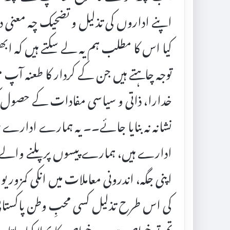
اپنے اداروں کی تذلیل و تضحیک چہ معنی د
کیا اس کا مطلب ہم یہ لے سکتے ہیں کہ ابھ
توجہ چاہتے ہیں جن کے کردار کا طعنہ آپ 
خدارا، ذاتی و سیاسی مفادات کے حصول کی 
نشانہ نہ بنایا جائے۔۔ یہ ہمارے ادارے
ادارے ہیں، ہمارے پیسوں پر پلنے والے
اپنی جگہ، اندرونی معاملات میں انکی کمزوریوں
کی اس طرح تذلیل کسی محبِ وطن پاکستانی
تم تو خواص ہو۔۔ خواص کا بھلا کیا جاتا