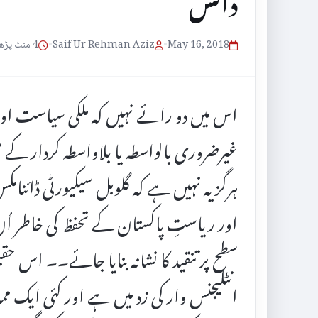
دانش
May 16, 2018
•
Saif Ur Rehman Aziz
•
4 منٹ پڑھنے کا وقت
اس میں دو رائے نہیں کہ ملکی سیاست اور
غیرضروری بالواسطہ یا بلاواسطہ کردار 
ہرگز یہ نہیں ہے کہ گلوبل سیکیورٹی ڈائنام
اور ریاستِ پاکستان کے تحفظ کی خاطر اُن کی 
سطح پر تنقید کا نشانہ بنایا جائے۔۔ اس حق
انٹلیجنس وار کی زد میں ہے اور کئی ایک م