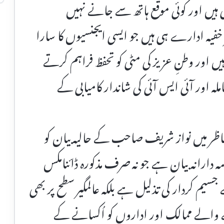
ہیں اور کوئی موقع ہاتھ سے جانے نہیں
خفیہ ادارے ہی ہیں جو ایسی ایجنسیوں کا سارا
یں اور وطنِ عزیز کی مٹی کو تحفظ فراہم کرتے
ہ اور آئی ایس آئی کی شاندار کامیابی کے
اظر میں نواز شریف صاحب کے حالیہ بیان کو
رذمہ دارانہ بیان ہے جو نہ صرف مذکورہ ڈائنامکس
یم کردار کی تذلیل ہے بلکہ عالمگیر سطح پر بھی
والے ممالک اور اداروں کو اُکسانے کے