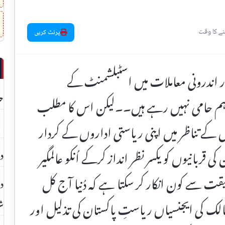
پرنٹ کریں
 اندرونی معاملات میں اسٹبلشمنٹ کے
حد
کے ہم حامی نہیں رہے ہیں۔۔لیکن اس کا مطلب
کس کے تناظر میں اپنی ریاستی اداروں کے کردار
بچ
قربانیوں کو یکسر نظر انداز کرکے اُنکو عالمگیر
دا
یقت سے کون انکار کر سکتا ہے کہ دُنیا آج کل
دھ
مالک کی ایجنسیاں ریاستِ پاکستان کی تذلیل اور
شا