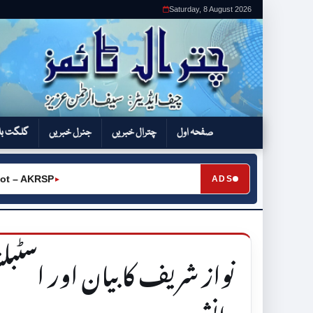
Saturday, 8 August 2026
صفحہ اول
چترال خبریں
جنرل خبریں
گلگت بل
 AKRSP
ADS
►
نواز شریف کا بیان اور اسٹب