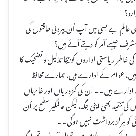
ارد؟
ی عالمِ بے بسی میں آپ اُن بیرونی طاقتوں کی
مشرف جیسے آمر کو دیتے آئے ہیں؟
خاطر ریاستی اداروں کو بیجا تذلیل و تضحیک کا
 ہیں، عوام کے ادارے ہیں، ہمارے محافظ
 ادارے ہیں۔۔ ان کی کمزوریاں اور خامیاں
 کی تنقید بھی اپنی جگہ، لیکن عالمگیر سطح پر اُن
 کو ہرگز برداشت نہیں ہوگی۔۔
 ہے! ملک میں ہنگامی صورتحال آنے پر تم لوگ