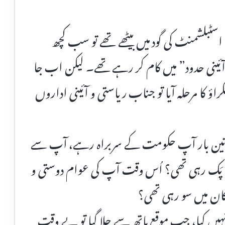
سٹبلشمنٹ کی گود میں بیٹھے تھے تو سب کچھ
آئینی حدود” میں کام کر رہے تھے۔ لیکن اب جا
کا مرحلہ آیا تو جناب ریاستی و آئینی اداروں
 تین بار آپ حکومت کے سربراہ رہے، آپ سے
رح پَک رہی تھی؟ اُس وقت آپ کی عوام دوستی و
ان میں سو رہی تھی؟
ہیں کیا، جب موقع ہاتھ سے چلا گیا تو بے وقت