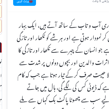
پرنٹ کریں
وری آب و تاب کے ساتھ آتے ہیں، ایک بہار
کر نمودار ہوتی ہے اور ہر شے کو نکھار اور تازگی
ے جو انسان کے چہرے سے نکھار اور تازگی کا
ثرات والدین اور بچوں دونوں پر شدت سے
نو
لا حییت صرف کر کے تیار ہوتا ہے جب کہ کام
ہے کہ ڈیوٹی کس کی لگے گی، ہال میں جاتے
مع
کے لیے سب سے چھوٹا پاکٹ بک کہاں سے ملے
می