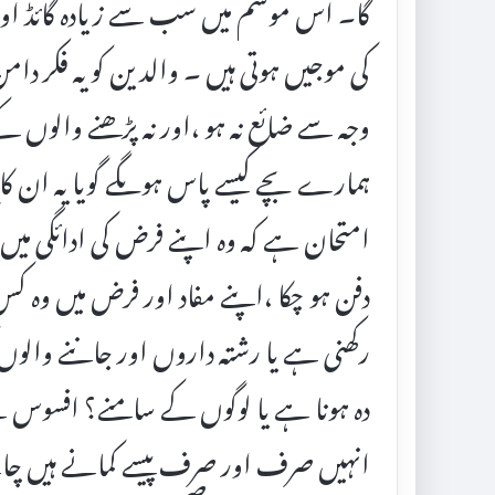
گا۔ اس موسم میں سب سے زیادہ گائڈ ا
کی موجیں ہوتی ہیں ۔ والدین کو یہ فکر دا
وجہ سے ضائع نہ ہو ،اور نہ پڑھنے والوں کے 
ہمارے بچے کیسے پاس ہوںگے گویا یہ ان کا ا
امتحان ہے کہ وہ اپنے فرض کی ادائگی میں ک
دفن ہو چکا ،اپنے مفاد اور فرض میں وہ کس 
رکھنی ہے یا رشتہ داروں اور جاننے وال
دہ ہونا ہے یا لوگوں کے سامنے؟ افسوس سے 
انہیں صرف اور صرف پیسے کمانے ہیں چاہ