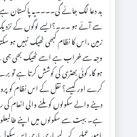
بد دعا لگ جائے گی۔۔۔۔یہ پاکستان ہے ،،
سے آئے ہو ۔۔۔؟ایسے لوگوں کے نزدیک پ
زمین ،اس کا نظام کبھی ٹھیک نہیں ہو سکتا
وجہ سے خراب ہے اسے ٹھیک بھی ہمی نے 
ہو گا، کوئی بھتری کی کوشش کرتا ہے تو برے
کرے اور کیسے؟ نقل کے اس نظام کو پرو
دینے والے سکولوں کو ملنے والی انعام کی
ہے۔ بہت سے سکولوں میں اپنے طالبعلون ک
مامور عملے کے لیے باری باری اس سکول ل