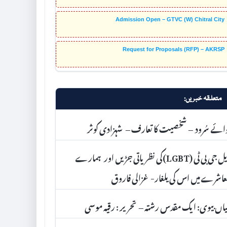
Admission Open – GTVC (W) Chitral City
Request for Proposals (RFP) – AKRSP
متعلقہ خبریں:
ائے سُرود – شخصیت کا تعارف – شہزادی کوثر
ایل جی بی ٹی (LGBT)کی نظریاتی جڑیں اور ہمارے
اشرے میں اس کی یلغار- غزالی فاروق
اں بیوی: ایک مقدس رشتہ – تحریر : رقیہ موسی