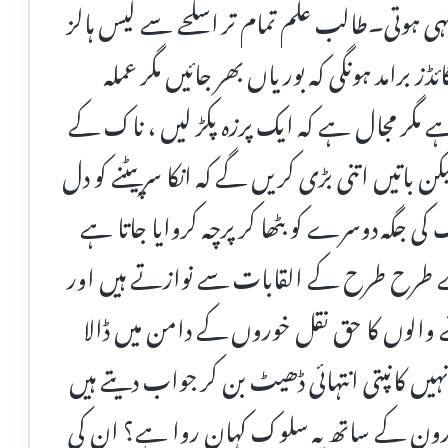
ہی ہوتی۔طالب علم تمام تر اسلحے سے لیس ہالز
برامد ہونگی کہ بوریاں بھر جائیں مگر عملہ
گر مجال ہے کہ ایک پرزہ پکڑ لیں ، ناک کے
ن باتیں اتنی بڑی کریں گے کہ انکا سر پیٹنے کو دل
ک کی جگہ دوسرے کو بٹھا کر پرچہ کروایا جاتا ہے
 اسے طرح طرح کے القابات سے نوازتے ہیں اور
ے والوں کا حق نقل خوروں کے دامن میں ڈالا
ں کانپتی انتہائی ڈھیٹ بن کر جواب دیتے ہیں
ارون کے ساتھ یہ سلوک کہان روا ہے؟ ان کی