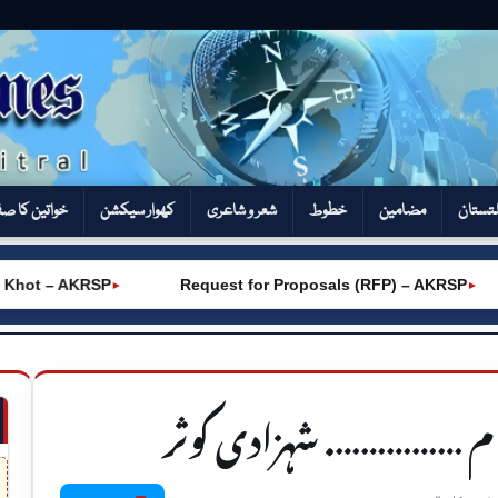
تستان
مضامین
خطوط
شعر و شاعری
کھوار سیکشن‎
خواتین کا ص
t – AKRSP
Request for Proposals (RFP) – AKRSP
►
►
ظام ……………. شہزادی کوثر