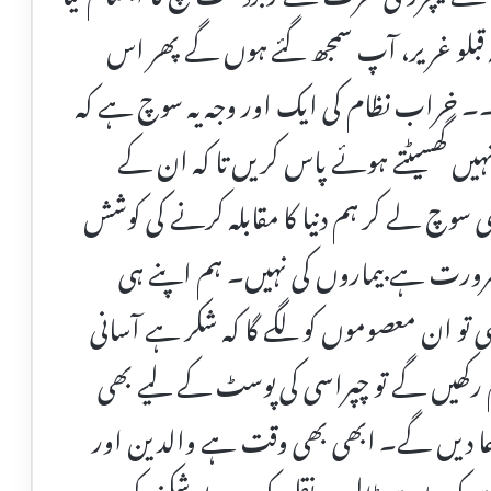
مہ قبلو غریر، آپ سمجھ گئے ہوں گے پھر اس
خراب نظام کی ایک اور وجہ یہ سوچ ہے کہ
انہیں گھسیٹتے ہوئے پاس کریں تا کہ ان کے
 سوچ لے کر ہم دنیا کا مقابلہ کرنے کی کوشش
رورت ہے بیماروں کی نہیں۔ ہم اپنے ہی
ی تو ان معصوموں کو لگے گا کہ شکر ہے آسانی
م رکھیں گے تو چپراسی کی پوسٹ کے لیے بھی
 دعا دیں گے۔ ابھی بھی وقت ہے والدین اور