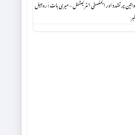
اتین پر تشدد اور ایمنسٹی انٹرنیشنل – میری بات : روہیل
بر