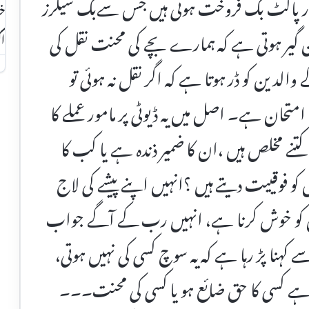
ور پاکٹ بک فروخت ہوتی ہیں جس سےبک سیلرز
خو
من گیر ہوتی ہے کہ ہمارے بچے کی محنت نقل کی
اک
والدین کو ڈر ہوتا ہے کہ اگر نقل نہ ہوئی تو
متحان ہے۔ اصل میں یہ ڈیوٹی پر مامور عملے کا
تنے مخلص ہیں ،ان کا ضمیر ذندہ ہے یا کب کا
کو فوقییت دیتے ہیں ؟انہیں اپنے پیشے کی لاج
وں کو خوش کرنا ہے، انہیں رب کے آگے جواب
کہنا پڑ رہا ہے کہ یہ سوچ کسی کی نہیں ہوتی،
ے کسی کا حق ضائع ہو یا کسی کی محنت۔۔۔