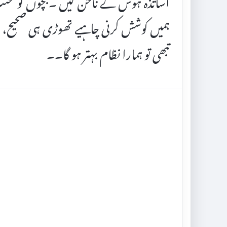
اساتذہ ہوش کے ناخن لیں ۔بچوں کو محنت
ہمیں کوشش کرنی چاہیے تھوڑی ہی صحیح، 
تبھی تو ہمارا نظام بہتر ہو گا۔۔