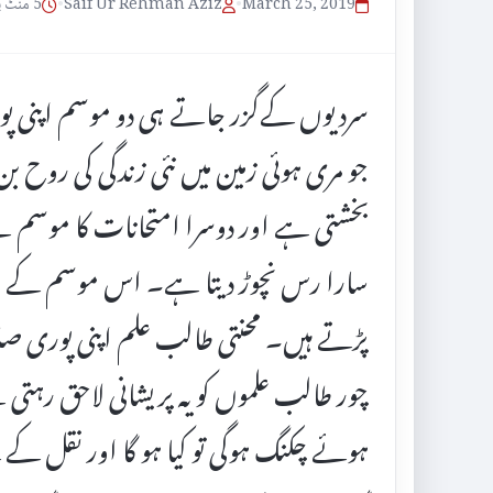
March 25, 2019
•
Saif Ur Rehman Aziz
•
5 منٹ پڑھنے کا وقت
سردیوں کےگزر جاتے ہی دو موسم اپنی پ
جو مری ہوئی زمین میں نئی زندگی کی روح بن 
بخشتی ہے اور دوسرا امتحانات کا موسم ہ
سارا رس نچوڑ دیتا ہے۔ اس موسم کے ا
پڑتے ہیں۔ محنتی طالب علم اپنی پوری ص
چور طالب علموں کو یہ پریشانی لاحق رہتی 
ہوئے چکنگ ہوگی تو کیا ہو گا اور نقل 