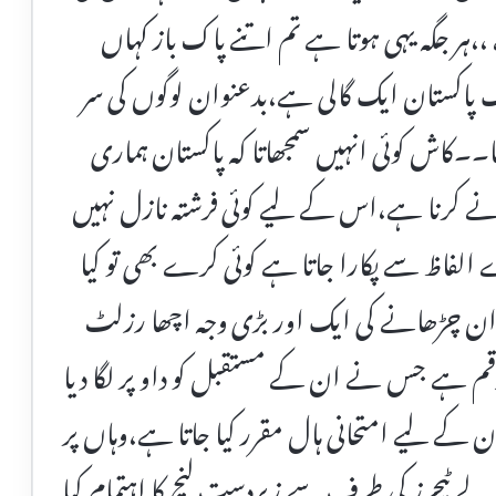
ہر جگہ یہی ہوتا ہے تم اتنے پاک باز کہاں
اکستان ایک گالی ہے،بدعنوان لوگوں کی سر
۔۔کاش کوئی انہیں سمجھاتا کہ پاکستان ہماری
کرنا ہے،اس کے لیے کوئی فرشتہ نازل نہیں
 الفاظ سے پکارا جاتا ہے کوئی کرے بھی تو کیا
ان چڑھانے کی ایک اور بڑی وجہ اچھا رزلٹ
 رقم ہے جس نے ان کے مستقبل کو داو پر لگا دیا
ے لیے امتحانی ہال مقرر کیا جاتا ہے،وہاں پر
ے ٹیچرز کی طرف سے زبردست لنچ کا اہتمام کیا