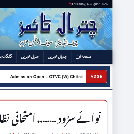
Thursday, 6 August 2026
صفحہ اول
چترال خبریں
جنرل خبریں
گلگت بل
Admission Open – GTVC (W) Chitral City
Request for Qu
ADS
►
نوائے سرُود …….. امتحانی ن