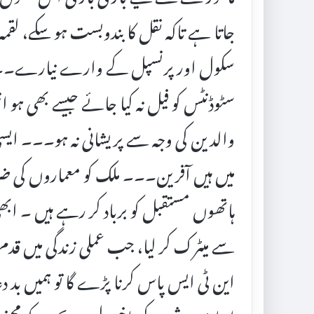
جاتا ہے تاکہ نقل کا بندوبست ہو سکے، لق
سکول اور پرنسپل کے وارے نیارے۔۔۔ 
سٹوڈنٹس کو فیل نہ کیا جائے جیسے بھی ہو 
والدین کی وجہ سے پریشانی نہ ہو۔۔۔ ایسی
میں ہیں آفرین۔۔۔ ملک کو معماروں کی ض
ہاتھوں مستقبل کو برباد کر رہے ہیں ۔ ابھ
سے میٹرک کر لیا، جب عملی زندگی میں قد
این ٹی ایس پاس کرنا پڑے گا تو ہمیں بد