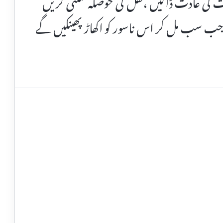
 کی عادت ڈالیں ،نقل کی حوصلہ شکنی کریں
جب سب مل کر اس ناسور کو اکھاڑ پھینکیں گے