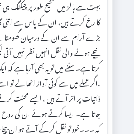
بہت سے ہالز میں صحیح طور پر چیکنگ ہی ن
کا رخ کرتے ہیں، ان کے پاس سے اتنی گائڈز 
بڑے آرام سے ان کے درمیان گھومتا ہے م
نیچے ہونے والی نقل انہیں نظر نہیں آتی لیک
کرتا ہے۔ سننے میں تو یہ بھی آرہا ہے کہ ای
،اگر عملے میں سے کوئی آواز اٹھا لے تو
ذاتیات پر اتر آتے ہیں ، ایسے محنت کرن
جاتا ہے۔ ایسا کرتے ہوئے ان کی روح نہی
کہ ۔۔۔خود تو نقل کر کے آتے ہو ان بیچ