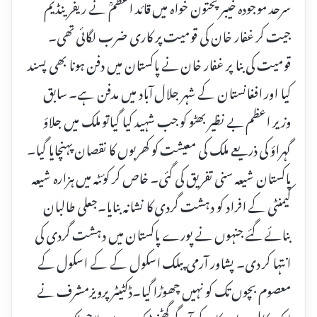
سرحد موجودہ خیبر پختون خواہ میں قائد اعظمؒ نے ریفرینڈیم
جیت کر غفار خان کی قومیت پر کاری ضرب لگائی تھی۔
قومیت کی بنا پر غفار خان نے پاکستان میں دفن ہونا بھی پسند
کیا اور افغانستان کے شہر جلال آباد میں مدفن ہے۔ سابق
وزیر اعظم بے نظیر بھٹو کو جب شہید کیا گیاتو ملک میں جلاؤ
گہراؤ کی ذریعے ملک کی معیشت کو کھربوں کا نقصان پہنچایا گیا۔
پاکستان شیعہ سنی تفریق کی گئی۔ خاص کر کوئٹہ میں ہزارہ شیعہ
کیمنٹی کے افراد کو دہشت گردی کا نشانہ بنایا۔جعلی طالبان
بنائے گئے جنہوں نے پورے پاکستان میں دہشت گردی کی
انتہا کر دی۔ پشاور آرمی پبلک اسکول کے کے اسکول کے
معصوم بچوں تک کو نہیں چھوڑا گیا۔ڈکٹیٹر پرویزمشرف نے