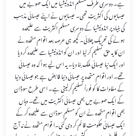
ہے۔ دوسری طرف مسلم انڈونیشیا میں ایک صوبے میں
عیسایوں کی اکثریت تھی۔ عیسایوں نے اپنے عیسائی مذہب
کی بنیاد پر انڈونیشیا کے دوسری مسلم اکثریت سے علیحدہ
ہونے کی تحریک چلائی۔ کچھ ہی عرصہ بعد اقوام متحدہ نے
ان کا یہ حق تسلیم کر لیا اور ان کو انڈونیشیا سے علیحدہ کر دیا
اور ایک نیا عیسائی ملک بنا دیا۔ یہ اس لیے ہوا کہ وہ عیسائی
تھے۔ اور اقوام متحدہ پر عیسائی دنیا قابض ہے جو عیسائی دنیا
کے مفادات کا کو فوراً تسلیم کرلیتی ہے۔ اسی طرح سوڈان
کے ایک صوبے میں بھی عیسائی اکثریت میں تھے۔ وہاں
بھی اقوام متحدہ نے ان کو مسلم سوڈان سے علیحدہ کر کے
ایک عیسائی حکومت قائم کر دی گئی۔ا قوام متحدہ نے نہ آج