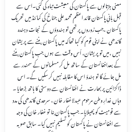
معنی ہڑتالوں سے پاکستان کی معیشت تباہ کی گئی۔اس سے
قبل بانیِ پاکستان قائد اعظم محمد علی جناحؒ کی کمائنڈ میں تحریک
پاکستان ،جب زوروں پر تھی تو ہندوؤں کے نجات دہندہ
گاندھی نے اپنی قوم کو کہا تھاکہ میں پاکستان بننے سے پریشان
نہیں ،میں تو پریشان، اُس وقت سے ہوں جب پاکستان بننے
کے بعدافغانستان کے ساتھ مل کر مسلمانوں کے سمندر سے
مل جائے گا تو ہندؤ اس کا مقابلہ نہیں کر سکیں گے۔ اس
ڈاکڑائین پر بھارت نے افغانستان سے دوستی کا ہاتھ بڑھایا ۔
وہاں غدارِ وطن مرحوم عبدلاغفار خان ، سرحدی گاندھی کی مدد
سے قومیت کو پھیلایا۔ جب پاکستان بنا تو غفار خان کی وجہ
سے افغانستان نے پاکستان کو تسلیم نہیں کیا۔ سابق صوبہ