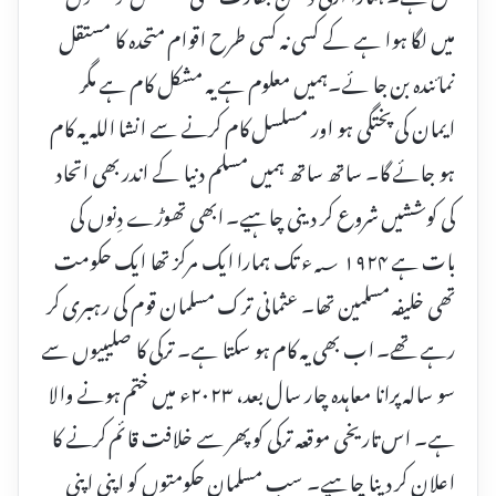
میں لگا ہوا ہے کے کسی نہ کسی طرح اقوام متحدہ کا مستقل
نمائندہ بن جا ئے۔ہمیں معلوم ہے یہ مشکل کام ہے مگر
ایمان کی پختگی ہو اور مسلسل کام کرنے سے انشا اللہ یہ کام
ہو جائے گا۔ ساتھ ساتھ ہمیں مسلم دنیا کے اندر بھی اتحاد
کی کوششیں شروع کر دینی چاہیے۔ ابھی تھوڑے دِنوں کی
بات ہے ۱۹۲۴ ؁ء تک ہمارا ایک مرکز تھا ایک حکومت
تھی خلیفہ مسلمین تھا۔ عثمانی ترک مسلمان قوم کی رہبری کر
رہے تھے۔ اب بھی یہ کام ہو سکتا ہے۔ ترکی کا صلیبیوں سے
سو سالہ پرانا معاہدہ چار سال بعد، ۲۰۲۳ء میں ختم ہونے والا
ہے۔ اس تاریخی موقعہ ترکی کو پھر سے خلافت قائم کرنے کا
اعلان کر دینا چاہیے۔ سب مسلمان حکومتوں کو اپنی اپنی