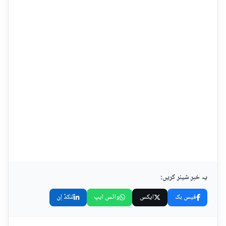
یہ خبر شیئر کریں:
فیس بک
ایکس
واٹس ایپ
لنکڈ اِن