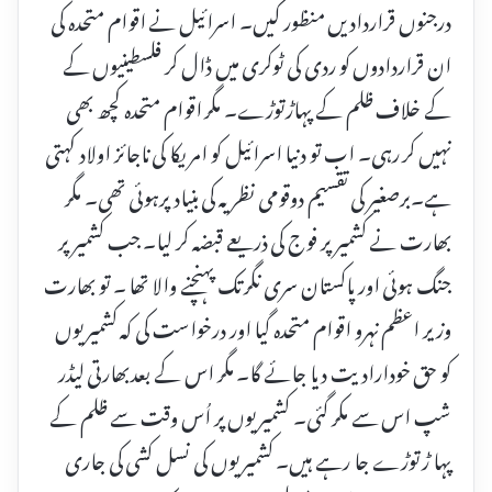
درجنوں قراردادیں منظور کیں۔ اسرائیل نے اقوام متحدہ کی
ان قراردادوں کو ردی کی ٹوکری میں ڈال کر فلسطینیوں کے
کے خلاف ظلم کے پہاڑتوڑے۔ مگر اقوام متحدہ کچھ بھی
نہیں کر رہی۔ اب تو دنیا اسرائیل کو امریکا کی ناجائز اولاد کہتی
ہے۔برصغیر کی تقسیم دوقومی نظریہ کی بنیاد پرہوئی تھی۔ مگر
بھارت نے کشمیر پر فوج کی ذریعے قبضہ کر لیا۔ جب کشمیر پر
جنگ ہوئی اور پاکستان سری نگر تک پہنچنے والا تھا ۔ تو بھارت
وزیر اعظم نہرو اقوام متحدہ گیا اور درخواست کی کہ کشمیریوں
کو حق خودارادیت دیا جائے گا۔ مگر اس کے بعدبھارتی لیڈر
شپ اس سے مکر گئی۔ کشمیریوں پر اُس وقت سے ظلم کے
پہا ڑ توڑے جا رہے ہیں۔ کشمیریوں کی نسل کشی کی جاری