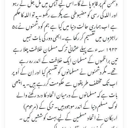
دشمن تم پر قابو پا لے گا۔اس لیے آپس میں مل جل کے رہو
اور اللہ کی رسی کو مضبوطی سے پکڑے رکھو ۔ یہ تو اللہ کاحکم
ہے اب ہماری حالت دنیا میں کیا ہے ہم کو دشمنوں نے۵۷
راجڑوں میں تقسیم کر رکھا ہے۔ابھی دور کی بات نہیں
۱۹۲۴ ؁ء سے پہلے عثمانی ترک مسلمان خلافت چلا رہے
تین براظموں کے مسلمان ایک خلافت کے اندر رہ رہے
تھے۔ مگر دشمنوں نے مسلمانوں کو تقسیم کیا اور اِن کے اُو پر
اب تک مختلف طریقوں سے حکومت کررہے ہیں۔ یہ اچھی
بات ہے کہ مسلمانوں کے درمیان اتحاد کا درد رکھنے والے
لوگ مسلم دنیا کے اندر موجود ہیں۔ ترکی کے (مرحوم)
اربکان نے اتحاد مسلمین کے لیے بہت کوششیں کیں ۔