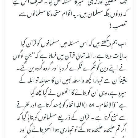
تک فلسطین اور نہ ہی کشمیر کا مسئلہ حل کیا ۔ صرف اس لیے
کہ دونوں جگہ مسلمان ہیں۔ یہ اقوام متحدہ کا مسلمانوں سے
تعصب!
اب ہم دیکھتے ہیں کہ اس مسئلہ میں مسلمانوں کو قرآن کیا
ہدایات دیتا ہے۔اللہ تعالی قرآن میں فرماتا ہے کہ’’جن لوگوں
نے اپنے دین کو ٹکرے ٹکرے کر دیا اور گروہ گروہ بن گئے۔
یقیناًان سے تمہارا کچھ واسطہ نہیں ان کا معاملہ تو اللہ کے
سپرد ہے، وہی ان کو بتائے گا انھوں نے کیاکچھ کیا
ہے‘‘(الانعام۔ ۱۵۹)اللہ اتحاد کو پسند کرتا ہے اور تفرقے
سے منع کرتا ہے ۔ قرآن کے ذ ریعے مسلمانوں کو بتایا گیا کہ
اگر تم علیحدہ علیحدہ ہو گئے تو تمہاری ہوا اکھڑ جائے گی اور