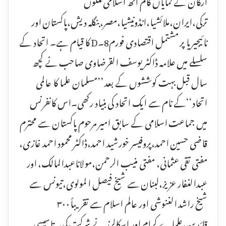
ارگان کے نمایاں کام آٹھ اسلامی ملکوں
ترکی،ایران،ملائشیا،انڈونیشیا،مصر،بنگلہ دیش،پاکستان اور
نائیجیریا پر مشتمل اقتصادی فورم8۔D کا قیام ہے۔ اتحاد کے
سلسلے میں علامہ ڈاکٹر یوسف القرضاوی صاحب نے کچھ
سال قبل بہت کوششوں کے بعد ’’مسلمان علما کا عالمی
اتحاد‘‘کے نام سے ایک اتحاد کی بنیاد رکھی۔اس کانفرنس
میں جماعت اسلامی کے سابق امیر مرحوم پاکستان سے محترم
قاضی حسین احمد،پروفیسر خورشید احمد،ڈاکٹر محمود احمد غازی،
مفتی تقی عثمانی، مفتی منیب الرحمن،مولاناعبدالمالک، اور
عبدالغفار عزیز،لبنان سے شیخ فیصل ا لمولوی،تیونس سے
شیخ راشد الغنوشی اور عالم اسلام سے تقریباً۳۰۰
قائدین،علماے کرام اور اسکالرز نے شرکت کی۔ تاسیسی