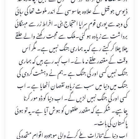
ڈیوس جو قتل کے علاوہ جاسوسی کے اندر ملوث تھا کی رہائی
کی وجہ سے پوری قوم سراپا احتجاج بنی۔ افراط زر سے مہنگائی
برداشت سے زیادہ ہو گئی۔ملک سے محبت رکھنے والے حلقے
چلا چلا کر کہتے رہے کہ یہ ہماری جنگ نہیں ہے۔ مگر اُس
وقت کے مقتدر حلقے نہ مانے۔ اب کہہ رہے ہیں کہ ہماری
جنگ نہیں کسی اور کی جنگ ہے ۔ہم نے دہشت گردی کی
جنگ میں دنیا میں سب سے زیادہ نقصان اُٹھایا ہے ۔ اب
کسی اور کی جنگ نہیں لڑیں گے۔ اب دنیا کو ڈو مور کرنا
چاہیے۔ شکر ہے کہ مقتدر حلقوں کو ہوش آیا ہے۔ یہ تو ہوئی
پاکستان کی بات۔
اب دنیا کے تنازات طے کرنے والی موجودہ اقوام متحدہ کی