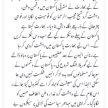
کے لیے بھارت نے مشرقی پاکستان میں دشمنِ وطن،
دہشت گردشیخ مجیب الرحما ن کو قومیت پر لگایا اور فوجی
چڑھائی کے ذریعے بنگلہ دیش بنا دیا۔ بھارت کہتا ہے
پاکستان کے پہلے دو ٹکڑے کیے تھے اب دس ٹکڑے کریں
گے۔ اس لیے بھارت پاکستان میں دہشت گردی کر رہا
ہے۔نائن الیون کے بعد صلیبیوں نے پاکستان پر دباؤ ڈالنے
کے لیے گوریلا جنگ شروع کی۔ پاکستان کے دشمنوں نے
سوچا کہ مسلمانوں کودو بدو لڑ کر انہیں شکست نہیں دی جا
سکتی الہٰذا اِس کی معیشت کو تباہ کر اسے کنٹرول کیا جائے۔
اس کام کے لیے دہشت گرد غدارِ وطن الطاف حسین کو
لگایاگیا۔ کراچی میں مہاجر سیاست کی لڑائی پر سیکڑوں بے