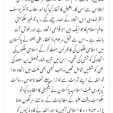
اجلاس سے اس کار جلیل کا آغاز کیا گیا اور علامہ ڈاکٹر یوسف
القرضاوی اس اتحاد کے صدر چنے گئے ۔ یہ تو غیر حکومتی
عالم اسلام کاجو ایک بین الا قوامی اتحاد ہے اور خوش آئند
بات ہے ۔اس سے قبل مرحوم ذالفقار علی بھٹو نے پاکستان
میں اسلامی ملکوں کی کانفرنس منعقد کر کے اسلامی ملکوں کی
اتحاد کی کوشش کی تھی۔ اس میں شہید شاہ فیصل بن سعود کی
بھی کوششیں شامل تھیں۔جب کبھی بھی ملت میں اتحاد ہو ا
تو اللہ نے اپنے ثمرات سے نوازا ۔پہلے تحفط ناموس رسالت
ؐ پر پوری ملت اسلامیہ پاکستان نے یکجہتی کا مظاہرہ کیا تو
حکومتِ وقت علما کے مطالبات کے سامنے سرنگوں ہونا
پڑا۔ ۱۹۷۳ ء کا اسلامی آئین بنا اور اللہ نے قاد یا نیوں کو