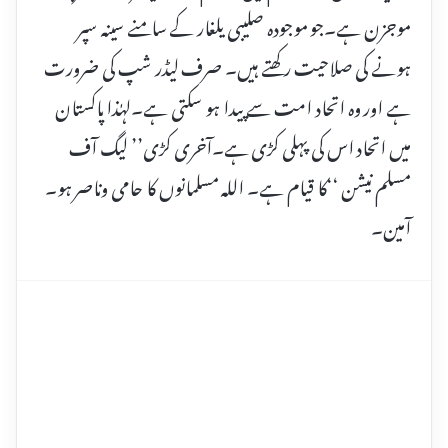
موجزن ہے۔جو موجودہ صلیبی یلغار کے سامنے سینہ سپر
ہونے کی صلاحیت رکھتے ہیں۔ صرف لیڈر شپ کی ضرورت
ہے اور وہ اتحاد امت سے پیدا ہو سکتی ہے۔لہٰذا پاکستان
میں اتحاد اس کی پہلی کڑی ہے۔آخری کڑی’’ لیگ آف
مسلم نیشن ‘‘کا قیام ہے۔ اللہ مسلمانوں کا حامی وناصر ہو۔
آمین۔