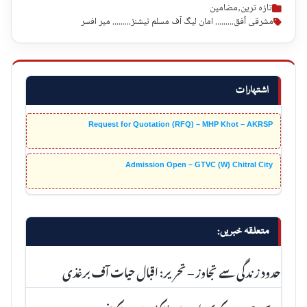
تازہ ترین
,
مضامین
مشرقی اُفق......... امان لیگ آف مسلم نیشنز......... میر افسر
اشتہارات
Request for Quotation (RFQ) – MHP Khot – AKRSP
Admission Open – GTVC (W) Chitral City
متعلقہ خبریں:
حدود زندگی سے تجاوز – تحریر: اقبال حیات آف برغذی