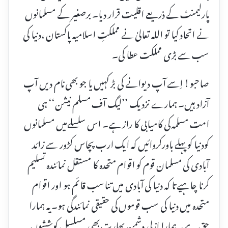
پارلیمنٹ کے ذریعے اقلیت قرار دیا۔ برصغیر کے مسلمانوں
نے اتحاد کیا تو اللہ تعالیٰ نے مملکتِ اسلامیہ پاکستان ،دنیا کی
سب سے بڑی مملکت عطا کی۔
صاحبو! اِسے آپ دیوانے کی بڑ کہیں یا جو بھی نام دیں آپ
آزاد ہیں۔ ہمارے نزدیک ’’لیگ آف مسلم نیشن‘‘ ہی
امت مسلمہ کی کامیابی کا راز ہے۔ اس سلسلےمیں مسلمانوں
کودنیا کو پہلے باورکروائیں کہ ایک ارب پچاس کڑور سے زائد
آبادی کی مسلمان قوم کو اقوام متحدہ کا مستقل نمائندہ تسلیم
کرنا چاہیے تا کہ دنیا کی آبادی میں تناسب قائم ہو اور اقوام
متحدہ میں دنیا کی سب قوموں کی حقیقی نمائندگی ہو۔ یہ ہمارا
حق ہے۔ ہمارا ازلی دشمن بھارت بھی مسلسل کوششوں