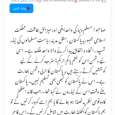
January 8, 2019
•
Saif Ur Rehman Aziz
•
13 منٹ پڑھنے کا وقت
پرنٹ کریں
صاحبو! مسلم دنیا کی واحدایٹمی اور میزائل طاقت، مملکت
اسلامی جمہوریہ پاکستان ،مثل مدینہ ریاست مسلمانوں کی لیڈر
شپ ، اتحاد و اتفاق پیدا کرنے والا واحد ملک ہے۔ اسی
لیے دشمن اس کو ختم یا کم از کم ڈسٹرب کرنے کے لیے
کوششیں کرتے رہتے ہیں۔ پاکستان کا ازلی دشمن بھارت
ہے۔ اس نے پاکستان کو کبھی بھی تسلیم نہیں۔ پاکستان
بنتے وقت اس کے لیڈروں نے کہا تھا۔ جب قائد اعظمؒ
کادوقومی نظریہ ٹھنڈا ہو جائے گا یا ہم اِسے کمزور کر لیں گے تو
ہم پاکستان کواَکھننڈ بھارت میں شامل کر لیں گے۔اس کا م