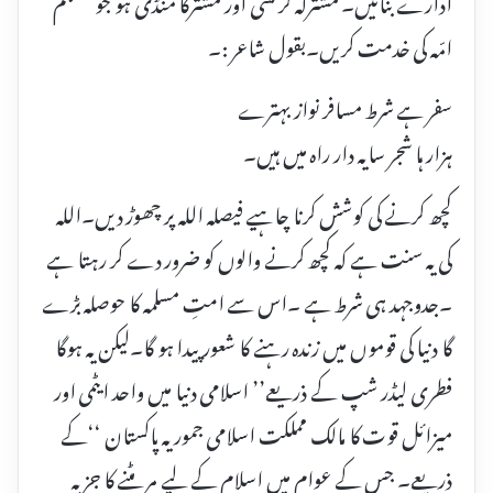
ادارے بنائیں۔ مشترکہ کرنسی اور مشترکا منڈی ہو جو مسلم
امّہ کی خدمت کریں۔بقول شاعر :۔
سفر ہے شرط مسافر نواز بہترے
ہزار ہا شجر سایہ دار راہ میں ہیں۔
کچھ کرنے کی کوشش کرنا چاہیے فیصلہ اللہ پر چھوڑ دیں۔اللہ
کی یہ سنت ہے کہ کچھ کرنے والوں کو ضرور دے کر رہتا ہے
۔جدوجہد ہی شرط ہے ۔اس سے امتِ مسلمہ کا حوصلہ بڑے
گا دنیا کی قوموں میں زندہ رہنے کا شعور پیدا ہو گا۔لیکن یہ ہوگا
فطری لیڈر شپ کے ذریعے’’ اسلامی دنیا میں واحد ایٹمی اور
میزائل قوت کا مالک مملکت اسلامی جموریہ پاکستان ‘‘کے
ذریعے۔ جس کے عوام میں اسلام کے لیے مر مٹنے کا جزبہ