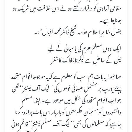
مقامی آزادی کو برقرار رکھتے ہوئے اس خلافت میں شریک ہو
جاناچاہیے۔
بقول شاعرِ اسلا م علامہ شیخ ڈاکٹرمحمد اقبال ؒ :۔
ایک ہوں مسلم حرم کی پاسبانی کے لیے
نیل کے ساحل سے لیکر تا بخاک کاشغر
صاحبو! یہ بات ہم سب کو معلوم ہے کہ یہ موجودہ اقوام متحدہ
پہلے یورپ پر مشتمل عیسائی قوموں کی’’ لیگ آف نیشنز‘‘ تھی
جو اب اقوام متحدہ کی شکل میں موجود ہے۔ لہٰذا مسلم
دانشوروں کو مسلمان حکومتوں کو بار بار اس بات پرآمادہ کرنا
چاہیے کہ مسلمانوں کی بھی’’ لیگ آف مسلم نیشنز‘‘ قائم ہونی