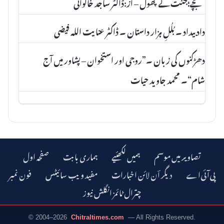
بچے؛جنت کے پھول – از:ڈاکٹر ساجد خاکوانی
داد بیداد ۔ بُلُلِ ہزار داستان ۔ ڈاکٹر عنا یت اللہ فیضی
دھڑکنوں کی زبان ۔”روجی اور استخوان – پشاور میں آج
شام“۔ محمد جاوید حیات
تصاویر میں موسم
ہمیں لکھئیے
ہماری بابت
صفحہ اول
دیگر اؔن لائن اخبارات
مفید ویب سائیٹس
فون نمبر
چترال ٹائمز انگلش نیوز
© 2004–2026
Chitraltimes.com
— All Rights Reserved.