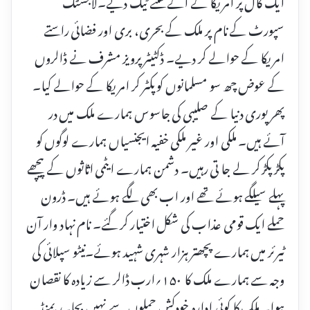
ایک کال پر امریکا کے آگے گھٹنے ٹیک دیے۔لاجسٹک
سپورٹ کے نام پر ملک کے بحری، بری اور فضائی راستے
امریکا کے حوالے کر دیے۔ ڈکٹیٹر پرویز مشرف نے ڈالروں
کے عوض چھ سو مسلمانوں کو پکٹر کر امریکا کے حوالے کیا۔
پھر پوری دنیا کے صلیبی کی جاسوس ہمارے ملک میں در
آئے ہیں۔ ملکی اور غیر ملکی خفیہ ایجنسیاں ہمارے لوگوں کو
پکڑ پکڑ کر لے جا تی رہیں۔ دشمن ہمارے ایٹمی اثاثوں کے پیچھے
پہلے سیلگے ہوئے تھے اور اب بھی لگے ہوئے ہیں۔ ڈرون
حملے ایک قومی عذاب کی شکل اختیار کر گئے۔ نام نہاد وار آن
ٹیرئر میں ہمارے پچھتر ہزار شہری شہید ہوئے۔نیٹو سپلائی کی
وجہ سے ہمارے ملک کا ۱۵۰؍ارب ڈالر سے زیادہ کا نقصان
ہوا۔ ملک کا کوئی ادارہ خودکش حملوں سے نہیں بچا۔ریمنڈ