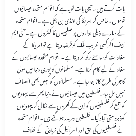
بات کرتے ہیں۔سچی بات تو یہ ہے کہ اقوام متحدہ عیسائیوں
قوموں ، خاص کر امریکا کی لونڈی بن چکی ہے۔ اقوام متحدہ
کے سارے ذیلی اداروں پر صلیبیوں کا کنٹرول ہے۔ آئی ایم
ایف اگر کسی غریب ملک کو قرضہ دیتا ہے تو امریکا کے
مفادات کو سامنے رکھ کر دیتا ہے۔ اقوام متحدہ عیسائیوں کے
مفاد کے لیے کام کرتاہے۔ مسلمانوں کو پوری دنیا میں مولی
گاجر کی طرح کاٹا جا رہا ہے۔ مسلمانوں کو کہیں بھی انصاف
نہیں مل رہا۔فلسطین میں عیسائیوں نے دنیا پھر سے یہودیوں
کو جمع کر فلسطینیوں کو اِن کے گھروں سے نکال کر یہودیوں
کوذبردستی آباد کیا۔ فلسطین در بدر ہو گئے ہیں۔ اقوام متحدہ
نے فلسطینیوں کی حق اور اسرائیل کی زیادتی کے خلاف