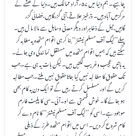
چاہیے۔ ہم دنیا میں ۵۷؍آزاد ممالک ہیں۔دنیا کے نقشے کے
مرکزمیں آباد ہیں۔ ذزخیز علاقے،آبی گزرگاہیں،فضائی گزر
گاہیں،تیل کے ذخاہراور دیگر معدنی وساہل سے مالا ما ل ہیں۔
پہلے’’لیگ آف مسلم نیشنز‘‘ بنا کر ہی اقوام متحدہ یہ مطابہ کر
سکتے ہیں کہ ہمیں اقوام متحدہ میں مستقل نمائندگی دی جائے۔
یہ باتیں عجیب وغریب لگتیں ہیں۔ لیکن بات یہ ہی ہے۔جب
تک حقوق کا مطا لبہ نہیں کیا جاتاحقوق نہیں ملتے۔جب مطالبہ
کریں گے اور مسلسل کرتے رہیں گے تو ایک دن یہ کام بھی
ہو جائے گا۔ خوش قسمتی سے او۔آئی۔سی کا پلیٹ فارم
موجود ہے۔اسی کو ’’لیگ آف مسلم نیشنز‘‘ کا نام دے کر
کام شروع کر دیں۔ اس میں اقوام متحدہ طرز کے ذیلی