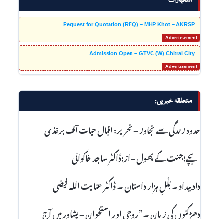
اشتہارات
Request for Quotation (RFQ) – MHP Khot – AKRSP
Admission Open – GTVC (W) Chitral City
متعلقہ خبریں:
حدود زندگی سے تجاوز – تحریر: اقبال حیات آف برغذی
بچے؛جنت کے پھول – از:ڈاکٹر ساجد خاکوانی
داد بیداد ۔ بُلُلِ ہزار داستان ۔ ڈاکٹر عنا یت اللہ فیضی
دھڑکنوں کی زبان ۔”روجی اور استخوان – پشاور میں آج