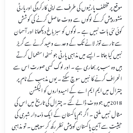
موقع پر مختلف پارٹیوں کی طرف سے اپنی کارکردگی اور پارٹی
منشور پیش کرکے لوگوں سے ووٹ حاصل کرنے کی کوشش
کوئی نئی بات نہیں ہے ۔ لوگوں کو سبز باغ دیکھانا اور آسمان
سے تارے توڑ لانے تک کے وعدے وعید کرنے سے گریز
نہیں کیا جاتا ۔ ایسے میں مذہبی پارٹی جو نسخہ استعمال کرتے
ہیں وہ سب پر بھاری ہے ۔ اور لوگ کسی صورت اس سے
انحراف کرنے کا نہیں سوچ سکتے ۔ یوں مذہب کے نام پر
چترال میں ایم ایم اے کے امیدواروں کو الیکشن
2018میں جو ووٹ ڈالے گئے ۔ چترال کی تاریخ میں اس کی
مثال نہیں ملتی ۔ اگر ہم پاکستان کے ایک ذمہ دار شہری کی
حیثیت سے آئین پاکستان کو پیش نظر رکھ کر سوچیں ۔ تو مذہبی