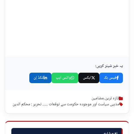
یہ خبر شیئر کریں:
فیس بک
ایکس
واٹس ایپ
لنکڈ اِن
تازہ ترین
,
مضامین
مذہبی سیاست اور موجودہ حکومت سے توقعات ...... تحریر : محکم الدین