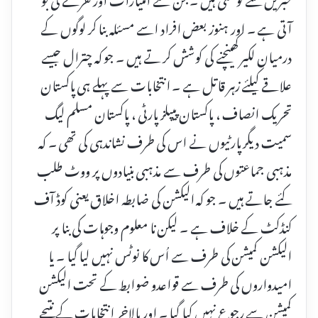
آتی ہے ۔ اور ہنوز بعض افراد اسے مسئلہ بنا کر لوگوں کے
درمیان لکیر کھینچنے کی کوشش کر تے ہیں ۔ جو کہ چترال جیسے
علاقے کیلئے زہر قاتل ہے ۔ انتخابات سے پہلے ہی پاکستان
تحریک انصاف ، پاکستان پیپلز پارٹی ، پاکستان مسلم لیگ
سمیت دیگر پارٹیوں نے اس کی طرف نشاندہی کی تھی ۔ کہ
مذہبی جماعتوں کی طرف سے مذہبی بنیادوں پر ووٹ طلب
کئے جاتے ہیں ۔ جو کہ الیکشن کی ضابطہ اخلاق یعنی کوڈ آف
کنڈکٹ کے خلاف ہے ۔ لیکن نا معلوم وجوہات کی بنا پر
الیکشن کمیشن کی طرف سے اُس کا نوٹس نہیں لیا گیا ۔ یا
امیدواروں کی طرف سے قواعدو ضوابط کے تحت الیکشن
کمیشن سے رجوع نہیں کیا گیا ۔ اور بالاخر انتخابات کے نتیجے