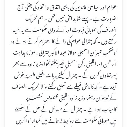
عوام اور سیاسی قائدین کی باہمی اتفاق و اتحاد کی جتنی آج
ضرورت ہے ۔ پہلے شاید اتنی نہیں تھی ۔ ہم تحریک
انصاف کی صوبائی قیادت اور آنے والی حکومت سے یہ امید
رکھتے ہیں ۔ کہ چترالی عوام کی رائے کا احترام کرتے ہوئے وہ
نومنتخب ممبران اسمبلی مولانا عبد الاکبر چترالی ، مولانا ہدایت
الرحمن اور اقلیتی رکن اسمبلی خیبر پختونخوا وزیر زادہ سے بھر
پور تعاون کریں گے ۔ چترال کیلئے یہ بات یقینی طور پر خوش
آیند ہے ۔ کہ کالاش قبیلے سے تعلق رکھنے والا تحریک انصاف
کے نوجوان رہنما وزیر زادہ اقلیتی مخصوص نشست پر
کامیاب ہوا ہے ۔ چترال کے مسائل کے حل کے سلسلے
میں صوبائی حکومت سے روابط بڑھانے میں کردار ادا کر یں