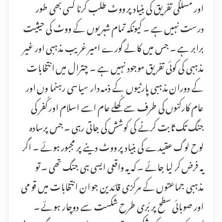
اور مسلکی تفریق کی بنیاد پر ووٹ طلب کرنا کسی بھی طور
درست نہیں ہے ۔ کیونکہ تمام شہریوں کے ووٹ کی حیثیت
برابر ہے ۔ جس میں کالے گورے امیر غریب مذہبی اور غیر
مذہبی کی کوئی تفریق موجود نہیں ہے ۔ چترال میں انتخابات
کے دوران مذہبی پارٹیوں کے ذمہ دار سیاسی رہنما وں اور
عام کارکنوں کی طرف سے کُھلے عام اسے اسلام اور کُفر کی
جنگ تک ثابت کرنے کی کوشش کی جاتی رہی ۔ جس پرسادہ
لوح لوگ عقیدے کی بنیاد پر ووٹ دینے پر مجبور ہوئے ۔ اگر
یہ فرض کر لیا جائے ۔ کہ یہ واقعی ایسی ہی جنگ تھی ۔ تو
مذہبی جماعتوں کے مرکزی قائدین جو ان انتخابات میں قو می
اور صوبائی سطح پر بُری طرح شکست سے دوچار ہوئے ۔