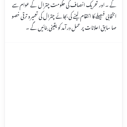
گے ۔ اور تحریک انصاف کی حکومت چترال کے عوام سے
انتخابی فیصلے کا انتقام لینے کی بجائے چترال کی تعمیر و ترقی خصو
صا سابق اعلانات پر عمل در آمد کو یقینی بنائیں گے ۔