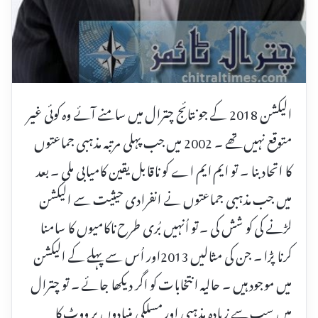
الیکشن 2018 کے جو نتائج چترال میں سامنے آئے وہ کوئی غیر
متوقع نہیں تھے ۔ 2002 میں جب پہلی مرتبہ مذہبی جماعتوں
کا اتحاد بنا ۔ تو ایم ایم اے کو ناقابل یقین کامیابی ملی ۔ بعد
میں جب مذہبی جماعتوں نے انفرادی حیثیت سے الیکشن
لڑنے کی کو شش کی ۔ تو اُنہیں بُری طرح ناکامیوں کا سامنا
کرنا پڑا ۔ جن کی مثالیں 2013اور اُس سے پہلے کے الیکشن
میں موجود ہیں ۔ حالیہ انتخابات کو اگر دیکھا جائے ۔ تو چترال
میں سب سے زیادہ مذہبی اور مسلکی بنیادوں پر ووٹ کا