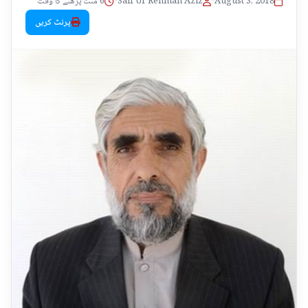
August 3, 2018
•
Saif Ur Rehman Aziz
•
6 منٹ پڑھنے کا وقت
پرنٹ کریں