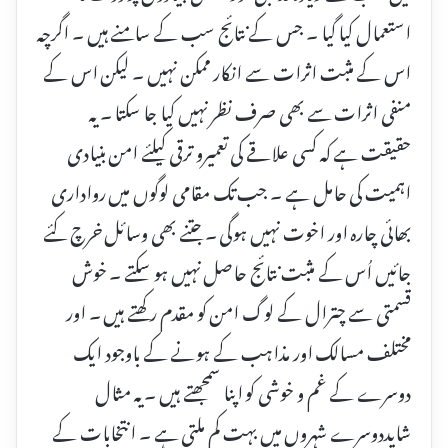
استعمال کیا گیا ۔ جس کے نتائج سب کے سامنے ہیں ۔ اگرچہ
اس کے مثبت اثرات سے انکار ممکن نہیں ۔ لیکن اس کے
منفی اثرات سے بھی صرف نظر نہیں کیا جا سکتا ۔ یہ
حقیقت ہے کہ کسی علاقے کی تعمیرو ترقی کیلئے امن بنیادی
اہمیت کی حامل ہے ۔ جب تک مقامی لوگوں میں رواداری
بھائی چارہ اور اخوت نہیں ہوگی ۔ جتنے بھی وسائل خرچ کئے
جائیں اُس کے مثبت نتائج حاصل نہیں ہو سکتے ۔ خوش
قسمتی سے چترال کے لوگ امن کو مقدم رکھتے ہیں ۔ اور
مختلف مسالک اور مذاہب کے ہونے کے باوجود ایک
دوسرے کے غم و خوشی کو اپنا سمجھتے ہیں ۔ یہ مثال
شایددوسرے شہروں میں بہت کم ملتی ہے ۔ انتخابات کے