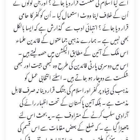
اُسے کیا اسلام کی شکست قرار دیا جائے ؟ اور جن لوگوں نے
اُن کے خلاف اپنا ووٹ استعمال کیا ۔ اُن کو کُفر کا حامی
قرار دیا جائے ؟ انتہائی ادب سے گذارش ہے کہ ایسا بالکل
بھی نہیں ہے ۔ ہمارے مذہبی جماعتوں کے قائدین علماء
اس ملک کے آئین کے مطابق الیکشن میں حصہ لیتے ہیں ۔
اس میں دوسری پارٹی قائدین کی طرح وہ کبھی جیت اور کبھی
شکست سے دوچار ہو جاتے ہیں ۔ اسلئے انتخابی عمل کو
مذہب کی بنیاد پر کُفر اور اسلام کی جنگ قرار دینا نہ صرف قابل
مذمت ہے ۔ بلکہ آئین پاکستان کے تحت اظہار رائے کی
آزادی سلب کرنے کے مترادف ہے ۔ یہ بحث اس لئے
چھیڑا گیا ہے ۔ کہ ضلع کے بعض مقامات سے اس قسم کی
خبریں سننے کو ملتی ہیں ۔ جن سے امتیازات اور تفرقے کی بو