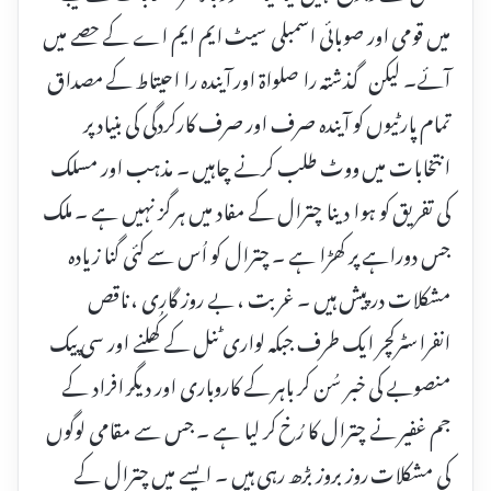
میں قومی اور صوبائی اسمبلی سیٹ ایم ایم اے کے حصے میں
آئے۔ لیکن گذشتہ را صلواۃ اور آیندہ را احیتاط کے مصداق
تمام پارٹیوں کو آیندہ صرف اور صرف کارکردگی کی بنیاد پر
انتخابات میں ووٹ طلب کرنے چاہیں ۔ مذہب اور مسلک
کی تفریق کو ہوا دینا چترال کے مفاد میں ہر گز نہیں ہے ۔ ملک
جس دوراہے پر کھڑا ہے ۔ چترال کو اُس سے کئی گنا زیادہ
مشکلات درپیش ہیں ۔ غربت ، بے روز گاری ، ناقص
انفراسٹرکچر ایک طرف جبکہ لواری ٹنل کے کُھلنے اور سی پیک
منصوبے کی خبر سُن کر باہر کے کاروباری اور دیگر افراد کے
جم غفیر نے چترال کا رُخ کر لیا ہے ۔ جس سے مقامی لوگوں
کی مشکلات روز بروز بڑھ رہی ہیں ۔ ایسے میں چترال کے