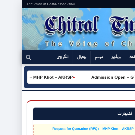
The Voice of Chitral since 2004
فحہ
ویڈیوز
موسم
چترال
انگریزی
ation (RFQ) – MHP Khot – AKRSP
Admission Open – GTVC 
►
اشتہارات
Request for Quotation (RFQ) – MHP Khot – AKRSP