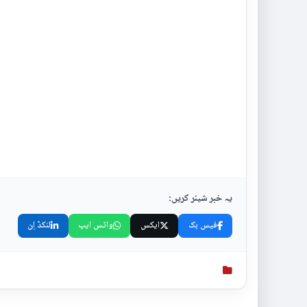
یہ خبر شیئر کریں:
فیس بک
ایکس
واٹس ایپ
لنکڈ اِن