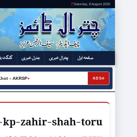
Saturday, 8 August 2026
صفحہ اول
چترال خبریں
جنرل خبریں
گلگت بل
ot – AKRSP
ADS
►
-kp-zahir-shah-toru