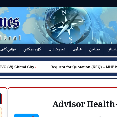
تستان
مضامین
خطوط
شعر و شاعری
کھوار سیکشن‎
خواتین کا ص
(W) Chitral City
Request for Quotation (RFQ) – MHP Kh
►
Advisor Health