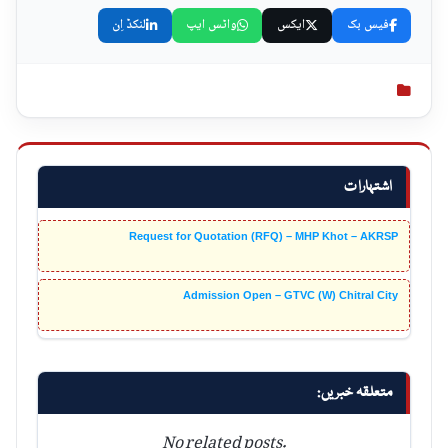
فیس بک
ایکس
واٹس ایپ
لنکڈ اِن
اشتہارات
Request for Quotation (RFQ) – MHP Khot – AKRSP
Admission Open – GTVC (W) Chitral City
متعلقہ خبریں:
No related posts.