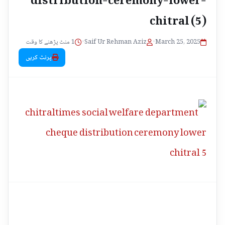
chitral (5)
1 منٹ پڑھنے کا وقت
•
Saif Ur Rehman Aziz
•
March 25, 2025
پرنٹ کریں