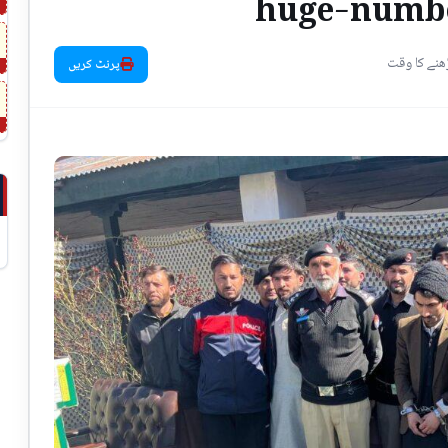
huge-numbe
پرنٹ کریں