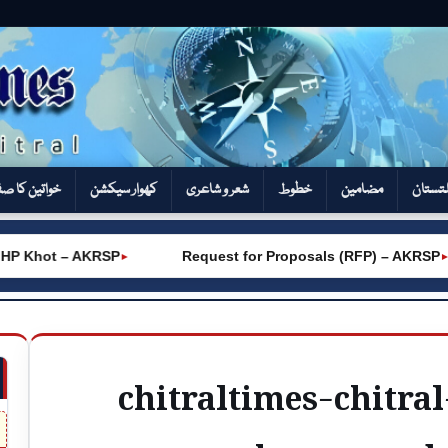
تستان
مضامین
خطوط
شعر و شاعری
کھوار سیکشن‎
خواتین کا ص
P Khot – AKRSP
Request for Proposals (RFP) – AKRSP
►
►
chitraltimes-chitra