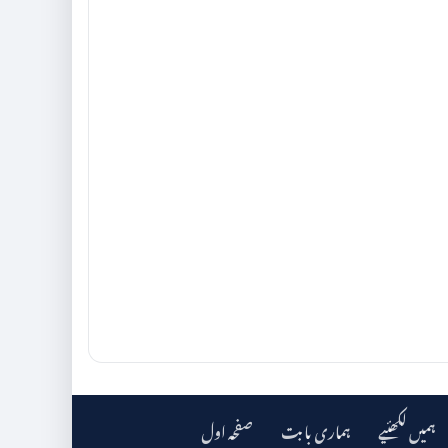
ہمیں لکھئیے
ہماری بابت
صفحہ اول