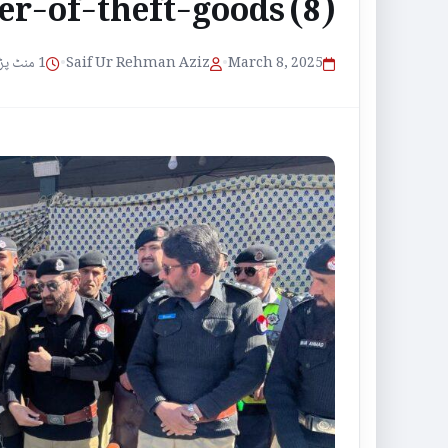
r-of-theft-goods (8)
1 منٹ پڑھنے کا وقت
•
Saif Ur Rehman Aziz
•
March 8, 2025