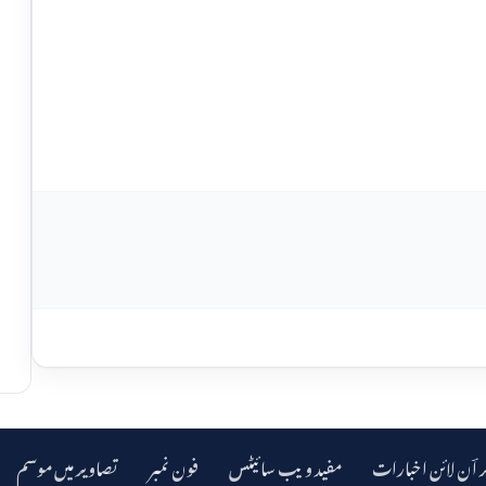
ر اؔن لائن اخبارات
مفید ویب سائیٹس
فون نمبر
تصاویر میں موسم