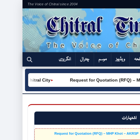
The Voice of Chitral since 2004
فحہ
ویڈیوز
موسم
چترال
انگریزی
TVC (W) Chitral City
Request for Quotation (RFQ) – MH
►
اشتہارات
Request for Quotation (RFQ) – MHP Khot – AKRSP