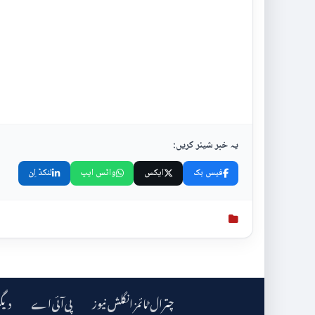
یہ خبر شیئر کریں:
فیس بک
ایکس
واٹس ایپ
لنکڈ اِن
چترال ٹائمز انگلش نیوز
دیگ