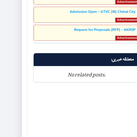
Admission Open – GTVC (W) Chitral City
Request for Proposals (RFP) – AKRSP
متعلقہ خبریں:
No related posts.