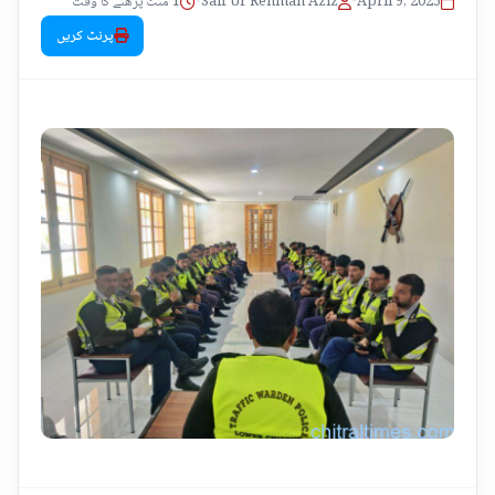
1 منٹ پڑھنے کا وقت
•
Saif Ur Rehman Aziz
•
April 9, 2025
پرنٹ کریں