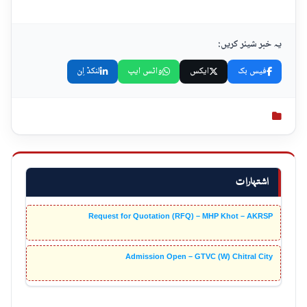
یہ خبر شیئر کریں:
فیس بک
ایکس
واٹس ایپ
لنکڈ اِن
اشتہارات
Request for Quotation (RFQ) – MHP Khot – AKRSP
Admission Open – GTVC (W) Chitral City