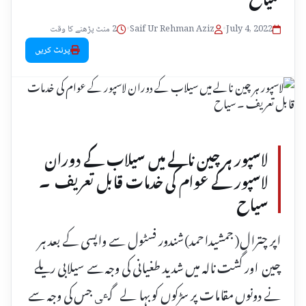
July 4, 2022
•
Saif Ur Rehman Aziz
•
2 منٹ پڑھنے کا وقت
پرنٹ کریں
لاسپور ہر چین نالے میں سیلاب کے دوران
لاسپور کے عوام کی خدمات قابل تعریف ۔
سیاح
اپر چترال( جمشیداحمد)شندور فسٹول سے واپسی کے بعد ہر
چین اور گشت نالہ میں شدید طغیانی کی وجہ سے سیلابی ریلے
نے دونوں مقامات پر سڑکوں کو بہا لے گٸ جس کی وجہ سے