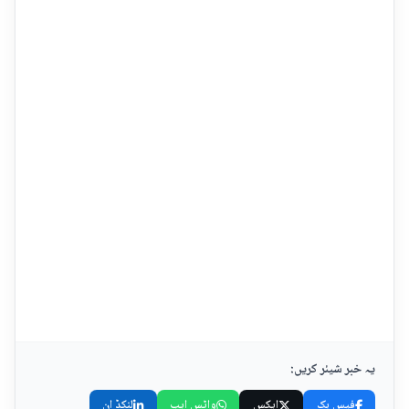
یہ خبر شیئر کریں:
فیس بک
ایکس
واٹس ایپ
لنکڈ اِن