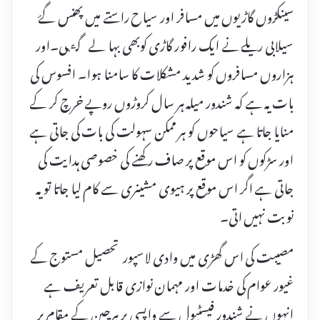
سینکڑوں گاڑیوں میں مسافر اور سیاح راستے میں پھنس گۓ
سیلابی ریلے نے ایک رافور گاڑی کوبھی بہا لے گٸی۔اور
ہزاروں مسافروں کو شدید مشکلات کا سامنا ہوا۔ افسوس کی
بات یہ ہے کہ شندور میلہ ہر سال کروڑوں روپے خرچ کر کے
منایا جاتا ہے سیاحوں کو ہر ممکن سہولت کی بات کی جاتی ہے
اور سڑکوں کو اس موقع پر صاف رکھنے کی خصوصی ہدایت کی
جاتی ہے اگر اس موقع پر ہیوی مشینری سے کام لیا جاتا تو یہ
نوبت نہیں اتی۔
مصیبت کی اس گھڑی میں وادی لاسپور تحصیل مستوج کے
غیور عوام کی خدمات اور مہمان نوازی قابل تعریف ہے
انہوں نے شندور فیسٹیول سے واپسی پر ہرچین کے مقام پر