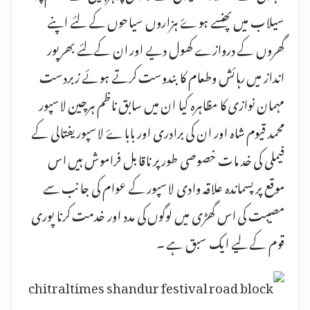
سیلاب میں پھنسے ہوۓ ہزاروں سیاحوں کے لئے اپنے
گھروں کے دروازے کھول دیے اور ان کےلئے بھرپور
انداز میں رہائش وطعام کا بندوست کرتے ہوئے زبردست
مہمان نوازی کا مظاہرہ کیا ان میں سابق ناظم ہرچین لاسپور
محمد قیوم شاہ اور ان کی برادری اور باباۓ لاسپور یفتالی کے
فیملی کی خد مات خصوصی طور پر ناقابل فراموش ہیں اس
موقع پر پسماندہ علاقہ وادی لاسپور کے عوام کی جانب سے
مصیبت کی اس گھڑی میں لوگوں کی مدد اور خدمت کرنا پوری
قوم کے لیے ایک سبق ہے ۔