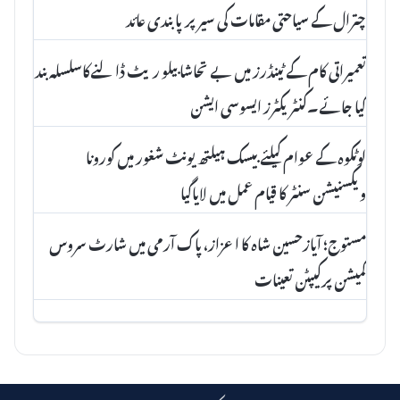
چترال کے سیاحتی مقامات کی سیر پرپابندی عائد
تعمیراتی کام کے ٹینڈرز میں بے تحاشا بیلو ریٹ ڈالنےکاسلسلہ بند
کیا جائے۔کنٹریکٹرز ایسوسی ایشن
لوٹکوہ کے عوام کیلئے بیسک ہیلتھ یونٹ شغور میں کورونا
ویکسنیشن سنٹر کا قیام عمل میں لایاگیا
مستوج؛ آیازحسین شاہ کا اعزاز، پاک آرمی میں شارٹ سروس
کمیشن پرکیپٹن تعینات