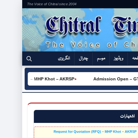
The Voice of Chitral since 2004
فحہ
ویڈیوز
موسم
چترال
انگریزی
tation (RFQ) – MHP Khot – AKRSP
Admission Open – GTVC
►
اشتہارات
Request for Quotation (RFQ) – MHP Khot – AKRSP