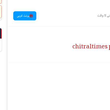
پرنٹ کریں