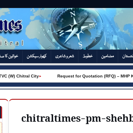
تستان
مضامین
خطوط
شعر و شاعری
کھوار سیکشن‎
خواتین کا ص
 (W) Chitral City
Request for Quotation (RFQ) – MHP K
►
chitraltimes-pm-shehb