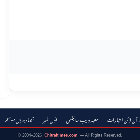
ر اؔن لائن اخبارات
مفید ویب سائیٹس
فون نمبر
تصاویر میں موسم
© 2004–2026
Chitraltimes.com
— All Rights Reserved.