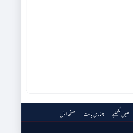
ہمیں لکھئیے
ہماری بابت
صفحہ اول