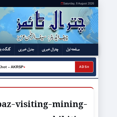
Saturday, 8 August 2026
صفحہ اول
چترال خبریں
جنرل خبریں
گلگت بل
hot – AKRSP
ADS
►
az-visiting-mining-