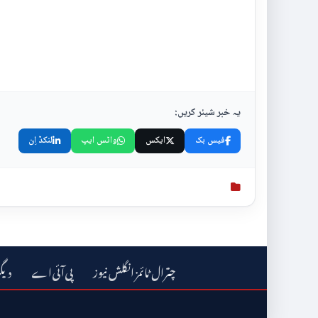
یہ خبر شیئر کریں:
فیس بک
ایکس
واٹس ایپ
لنکڈ اِن
چترال ٹائمز انگلش نیوز
دیگ