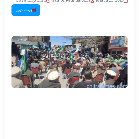
1 منٹ پڑھنے کا وقت
•
Saif Ur Rehman Aziz
•
March 21, 2025
پرنٹ کریں