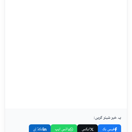
یہ خبر شیئر کریں:
فیس بک
ایکس
واٹس ایپ
لنکڈ اِن