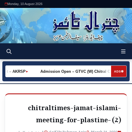
Monday, 10 August 2026
Khot – AKRSP
Admission Open – GTVC (W) Chitral City
Re
►
►
ADS
chitraltimes-jamat-islami-
meeting-for-plastine- (2)