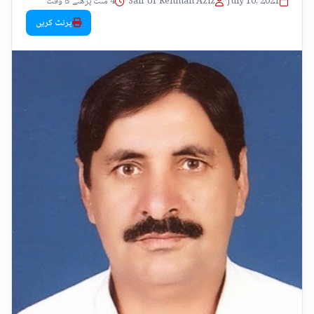
July 10, 2021
•
Saif Ur Rehman Aziz
•
4 منٹ پڑھنے کا وقت
پرنٹ کریں