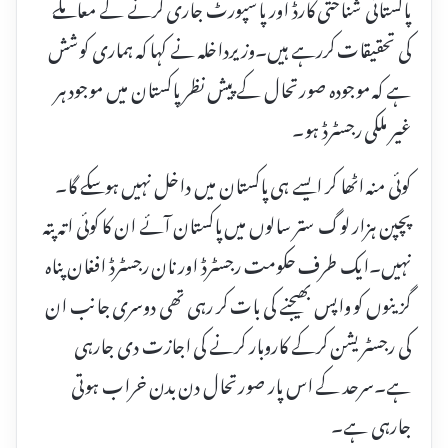
پاکستانی شناختی کارڈ اور پاسپورٹ جاری کرنے کے معاملے
کی تحقیقات کررہے ہیں۔وزیرداخلہ نے کہا کہ ہماری کوشش
ہے کہ موجودہ صورتحال کے پیش نظر پاکستان میں موجود ہر
غیر ملکی رجسٹرڈ ہو۔
کوئی منہ اٹھا کر ایسے ہی پاکستان میں داخل نہیں ہوسکے گا۔
پچپن ہزار لوگ ستر سالوں میں پاکستان آئے ان کا کوئی اتہ پتہ
نہیں۔ایک طرف حکومت رجسٹرڈ اور نان رجسٹرڈ افغان پناہ
گزینوں کو واپس بھیجنے کی بات کر رہی تھی دوسری جانب ان
کی رجسٹریشن کرکے کاروبار کرنے کی اجازت دی جارہی
ہے۔سرحد کے اس پار صورتحال دن بدن خراب ہوتی
جارہی ہے۔