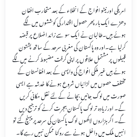
امریکی اور نیٹو افواج کے انخلاء کے بعد متحارب افغان
دھڑے ایک بار پھر حصول اقتدار کی کوششوں میں لگے
ہوئے ہیں۔طالبان نے ایک سو سے زائد اضلاع پر قبضہ
کرلیا ہے۔اور وہ پاکستان کی مغربی سرحد کے ساتھ پشتون
قبیلوں پر مشتمل علاقوں پر اپنی گرفت مضبوط کرنے میں لگے
ہوئے ہیں غیر ملکی افواج کی واپسی کے بعد افغانستان کے
مختلف حصوں میں لڑائیاں شروع ہونے کا خدشہ ہے ایسی
صورت میں لوگ جانیں بچانے کے لئے نقل مکانی کریں
گے۔ اور زیادہ تر لوگ پاکستان ہجرت کرنے کو ترجیح دیں
گے۔ اگر ہزاروں لاکھوں لوگ پاکستان کی سرحد پر پہنچ گئے تو
انہیں ملک میں داخل ہونے سے روکنا ممکن نہیں رہے گا۔