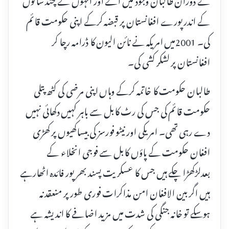
کے اندر پورے افغانستان پر قبضہ کرکے اپنی حکومت قائم
کی۔ 2001میں امریکہ نے نائن الیون کا ڈرامہ رچا کر
افغانستان پر لشکر کشی کی۔
طالبان حکومت کا خاتمہ کرکے وہاں اپنی مرضی کی کٹھ پتلی
حکومت قائم کی جس کی رٹ کابل سے باہر کہیں دکھائی نہیں
دے رہی تھی۔ امریکی اور نیٹو فورسز کی بیساکھیوں پر کھڑی
افغان حکومت کے پاؤں کابل سے فوجی انخلاء کے
بعدلڑکھڑا چکے ہیں جس کا عسکریت پسند بھر پور فائدہ اٹھارہے
ہیں اگر بین الافغان امن مذاکرات فوری طور پر منعقد نہ
ہوسکے تو خانہ جنگی کی شدت میں مزید اضافے کا اندیشہ ہے