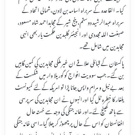
کیا۔ القاعدہ کے سربراہ اسامہ بن لادن،شمالی اتحاد کے
سربراہ عبدالرشید دوستم، پنج شیر کے مجاہداحمد شاہ مسعود،
صبغت اللہ مجددی اور انجینئر گلبدین حکمت یار بھی انہی
مجاہدین میں شامل تھے۔
پاکستان کے قبائلی علاقے ان غیر ملکی مجاہدین کی کمین گاہیں
بن گئے۔ جب سوویت افواج کو گوریلا وار میں شکست کے
بعد بے نیل و مرام واپس جانا پڑا تو امریکہ کے لئے کمیونسٹ
یلغار کا خطرہ ٹل گیا اور انہوں نے ان مجاہدین کی سرپرسی
سے ہاتھ کھینچ لئے۔اور خانہ جنگی کی وجہ سے خستہ حال
افغانستان کو اس کے حال پر چھوڑ کر چلا گیا۔اسی خانہ جنگی
کے دوران طالبان وجود میں آئے اور انہوں نے چند سالوں