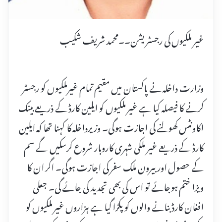
غیر ملکیوں کی رجسٹریشن۔۔محمد شریف شکیب
وزارت داخلہ نے پاکستان میں مقیم تمام غیرملکیوں کو رجسٹر
کرنے کا فیصلہ کیا ہے غیر ملکیوں کو ایلین کارڈ کے ذریعے بینک
اکاونٹس کھولنے کی اجازت ہوگی۔ وزیرداخلہ کا کہنا تھا کہ ایلین
کارڈ کے ذریعے غیر ملکی شہری کاروبار شروع کرسکیں گے سم
کے حصول اور بیرون ملک سفر کی اجازت ہوگی۔ اگر ان کا
ویزا ختم ہوجائے تو اس کی بھی تجدید کی جائے گی۔ جعلی
افغان کارڈ بنانے والوں کو پکڑا گیا ہے ہزاروں غیر ملکیوں کو