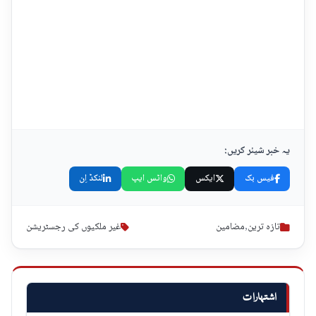
یہ خبر شیئر کریں:
فیس بک
ایکس
واٹس ایپ
لنکڈ اِن
تازہ ترین
,
مضامین
غیر ملکیوں کی رجسٹریشن
اشتہارات