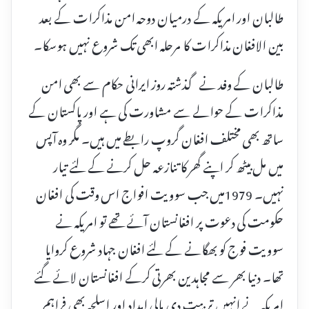
طالبان اور امریکہ کے درمیان دوحہ امن مذاکرات کے بعد
بین الافغان مذاکرات کا مرحلہ ابھی تک شروع نہیں ہوسکا۔
طالبان کے وفد نے گذشتہ روز ایرانی حکام سے بھی امن
مذاکرات کے حوالے سے مشاورت کی ہے اور پاکستان کے
ساتھ بھی مختلف افغان گروپ رابطے میں ہیں۔ مگر وہ آپس
میں مل بیٹھ کر اپنے گھر کا تنازعہ حل کرنے کے لئے تیار
نہیں۔ 1979میں جب سوویت افواج اس وقت کی افغان
حکومت کی دعوت پر افغانستان آئے تھے تو امریکہ نے
سوویت فوج کو بھگانے کے لئے افغان جہاد شروع کروایا
تھا۔ دنیا بھر سے مجاہدین بھرتی کرکے افغانستان لائے گئے
امریکہ نے انہیں تربیت دی مالی امداد اور اسلحہ بھی فراہم