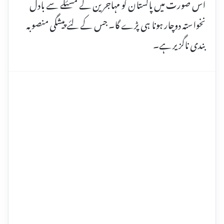
اس صورت میں پاکستان کو مہاجرین کے مسئلے سے بادل
نخواستہ دوچار ہونا ہی پڑے گا۔ جس کے لئے پیشگی منصوبہ
بندی ناگزیر ہے۔