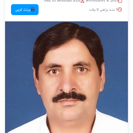
•
Saif Ur Rehman Aziz
•
November 4, 2018
5 منٹ پڑھنے کا وقت
پرنٹ کریں