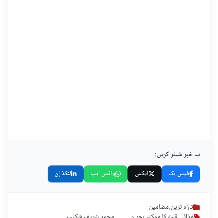
یہ خبر شیئر کریں:
فیس بک
ایکس
واٹس ایپ
لنکڈ اِن
تازہ ترین
,
مضامین
غذائی قلت کا ممکنہ بحران.......... محمد شریف شکیب