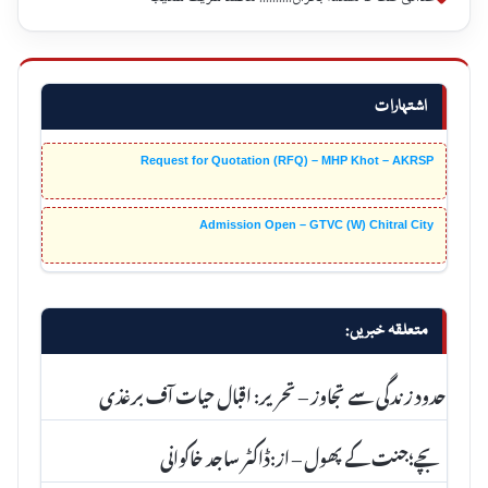
اشتہارات
Request for Quotation (RFQ) – MHP Khot – AKRSP
Admission Open – GTVC (W) Chitral City
متعلقہ خبریں:
حدود زندگی سے تجاوز – تحریر: اقبال حیات آف برغذی
بچے؛جنت کے پھول – از:ڈاکٹر ساجد خاکوانی