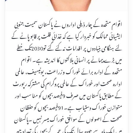
اقوام متحدہ کے چار ذیلی اداروں نے پاکستان سمیت جنوبی
ایشیائی ممالک کو خبردار کیا ہے کہ غذائی قلت پر قابو پانے کے
لئے ہنگامی بنیادوں پر اقدامات نہ کئے گئے تو2030تک خطے
میں بڑے پیمانے پر انسانی ہلاکتوں کا اندیشہ ہے۔ اقوام
متحدہ کے ادارہ برائے خوراک و زراعت، یونیسیف، عالمی
ادارہ صحت اور خوراک کے عالمی پروگرام کی مشترکہ رپورٹ
کے مطابق پاکستان میں صرف 9فیصد بچوں کو مناسب اور
متوازن خوراک دستیاب ہے۔91فیصد بچوں کو حفظان
صحت کے اصولوں کے موافق خوراک میسر نہیں ۔پاکستان
میں ایک ماہ سے چودہ سال تک کی عمر کے بچوں کی تعداد چھ