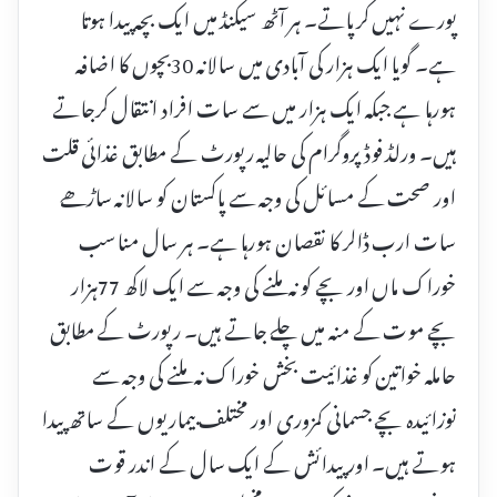
پورے نہیں کرپاتے۔ ہر آٹھ سیکنڈ میں ایک بچہ پیدا ہوتا
ہے۔ گویا ایک ہزار کی آبادی میں سالانہ 30بچوں کا اضافہ
ہورہا ہے جبکہ ایک ہزار میں سے سات افراد انتقال کرجاتے
ہیں۔ ورلڈ فوڈ پروگرام کی حالیہ رپورٹ کے مطابق غذائی قلت
اور صحت کے مسائل کی وجہ سے پاکستان کو سالانہ ساڑھے
سات ارب ڈالر کا نقصان ہورہا ہے۔ ہر سال مناسب
خوراک ماں اور بچے کو نہ ملنے کی وجہ سے ایک لاکھ 77ہزار
بچے موت کے منہ میں چلے جاتے ہیں۔ رپورٹ کے مطابق
حاملہ خواتین کو غذائیت بخش خوراک نہ ملنے کی وجہ سے
نوزائیدہ بچے جسمانی کمزوری اور مختلف بیماریوں کے ساتھ پیدا
ہوتے ہیں۔ اور پیدائش کے ایک سال کے اندر قوت