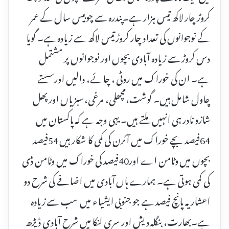
کروڑ چار لاکھ تیس ہزار ہے۔پندرہ سے چوبیس سال کے عمر
کے نوجوانوں کی تعداد چار کروڑ تیس لاکھ سے زیادہ ہے۔ گویا
دس کروڑ سے زیادہ آبادی بچوں اور نوجوانوں پر مشتمل
ہے۔ ان کی خوراک میں روٹی ، چائے، دالیں اورسستے
چاول شامل ہیں۔ گوشت،مچھلی، مرغی،سبزیاں اور پھل
شازو نادر ہی انہیں ملتے ہیں۔ یہی وجہ ہے کہ پاکستان میں
64فیصد بچے خوراک میں آئرن کی کمی کا شکار ہیں 54فیصد
بچوں میں وٹامن اے اور40فیصد کی خوراک میں وٹامن ڈی
کی کمی ہوتی ہے۔ ہمارے ہاں آبادی میں اضافے کی شرح دو
اعشاریہ پانچ فیصد ہے جو جنوبی ایشیاء میں سب سے زیادہ
ہے۔بھارت، بنگلہ دیش اور سری لنکا میں شرح آبادی ڈیڑھ