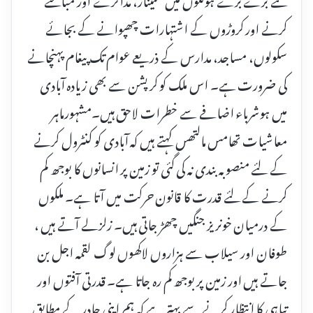
کرنے اور کروڑوں کے اشتہارات چھپوانے کے بجائے
سکولوں، مساجد، مدارس کے ذریعے عوام تک پیغام پہنچانے
کی ضرورت ہے۔ اس ملک کو کرپشن سے بھی زیادہ آبادی
میں ہوشرباء اضافے سے خطرات لاحق ہیں۔مشہورماہر
معاشیات تھامس مالتھس کہتے ہیں کہ آبادی کو کنٹرول کرنے
کے لئے منصوبہ بندی نہ کی گئی تو زمین پر انسانوں کا بوجھ کم
کرنے کے لئے قدرت کا قانون حرکت میں آتا ہے۔ ملکوں
کے درمیان خونریز جنگیں چھڑ جاتی ہیں۔ زلزلے آتے ہیں ،
طوفان اور سیلاب سے ہزاروں لاکھوں لوگ لقمہ اجل بن
جاتے ہیں اور زمین پر بوجھ کم رہ جاتا ہے۔ قدرتی آفتوں اور
تباہی کا انتظار کرنے سے بہتر ہے کہ ہم اپنی چادر کے مطابق