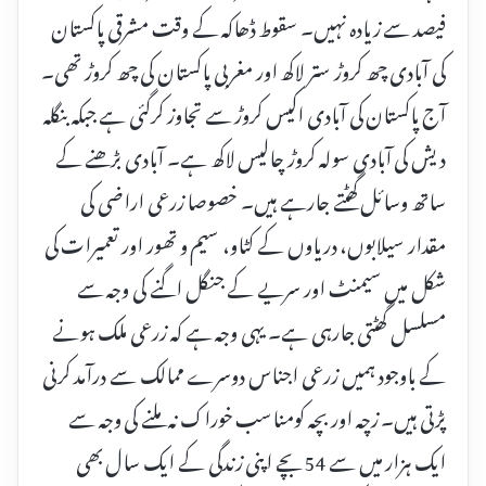
فیصد سے زیادہ نہیں۔ سقوط ڈھاکہ کے وقت مشرقی پاکستان
کی آبادی چھ کروڑ ستر لاکھ اور مغربی پاکستان کی چھ کروڑ تھی۔
آج پاکستان کی آبادی اکیس کروڑ سے تجاوز کرگئی ہے جبکہ بنگلہ
دیش کی آبادی سولہ کروڑ چالیس لاکھ ہے۔ آبادی بڑھنے کے
ساتھ وسائل گھٹتے جارہے ہیں۔ خصوصا زرعی اراضی کی
مقدار سیلابوں، دریاوں کے کٹاو، سیم و تھور اور تعمیرات کی
شکل میں سیمنٹ اور سریے کے جنگل اگنے کی وجہ سے
مسلسل گھٹتی جارہی ہے۔ یہی وجہ ہے کہ زرعی ملک ہونے
کے باوجود ہمیں زرعی اجناس دوسرے ممالک سے درآمد کرنی
پڑتی ہیں۔ زچہ اور بچہ کومناسب خوراک نہ ملنے کی وجہ سے
ایک ہزار میں سے 54بچے اپنی زندگی کے ایک سال بھی