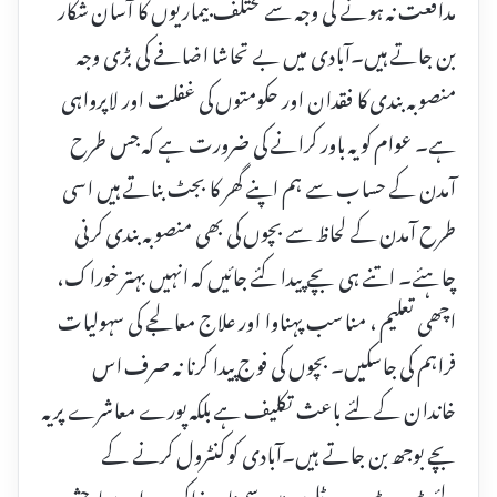
مدافعت نہ ہونے کی وجہ سے مختلف بیماریوں کا آسان شکار
بن جاتے ہیں۔آبادی میں بے تحاشا اضافے کی بڑی وجہ
منصوبہ بندی کا فقدان اور حکومتوں کی غفلت اور لاپرواہی
ہے۔ عوام کو یہ باور کرانے کی ضرورت ہے کہ جس طرح
آمدن کے حساب سے ہم اپنے گھر کا بجٹ بناتے ہیں اسی
طرح آمدن کے لحاظ سے بچوں کی بھی منصوبہ بندی کرنی
چاہئے۔ اتنے ہی بچے پیدا کئے جائیں کہ انہیں بہتر خوراک،
اچھی تعلیم ، مناسب پہناوا اور علاج معالجے کی سہولیات
فراہم کی جاسکیں۔ بچوں کی فوج پیدا کرنا نہ صرف اس
خاندان کے لئے باعث تکلیف ہے بلکہ پورے معاشرے پر یہ
بچے بوجھ بن جاتے ہیں۔آبادی کو کنٹرول کرنے کے
لئے بڑے بڑے ہوٹلوں میں سمینار، مذاکرے اور مباحثے