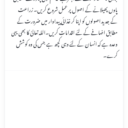
پاوں پھیلانے کے اصول پر عمل شروع کریں۔ زراعت
کے جدید اصولوں کو اپنا کر غذائی پیداوار میں ضرورت کے
مطابق اضافے کے لئے اقدامات کریں۔اللہ تعالیٰ کا بھی یہی
وعدہ ہے کہ انسان کے لئے وہی کچھ ہے جس کی وہ کوشش
کرے۔