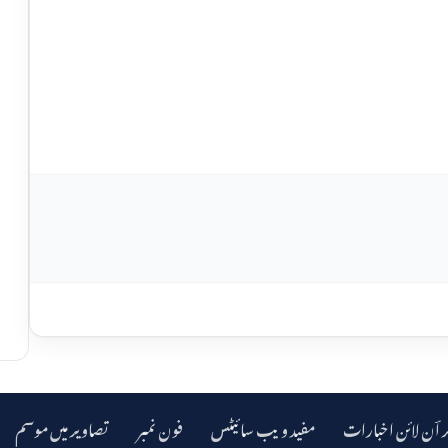
ر اؔن لائن اخبارات
مفید ویب سائیٹس
فون نمبر
تصاویر میں موسم