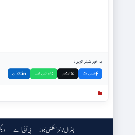
یہ خبر شیئر کریں:
فیس بک
ایکس
واٹس ایپ
لنکڈ اِن
چترال ٹائمز انگلش نیوز
دیگ