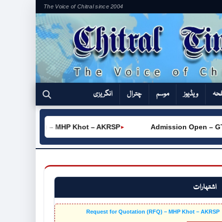
The Voice of Chitral since 2004
فحہ
ویڈیوز
موسم
چترال
انگریزی
ation (RFQ) – MHP Khot – AKRSP
Admission Open – GTVC (
►
اشتہارات
Request for Quotation (RFQ) – MHP Khot – AKRSP