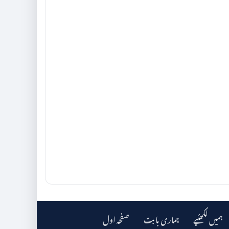
ہمیں لکھئیے
ہماری بابت
صفحہ اول