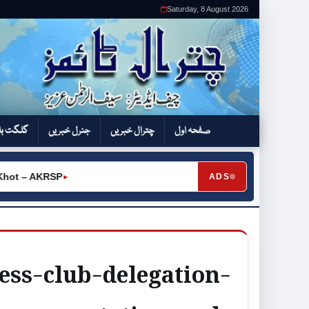
Saturday, 8 August 2026
صفحہ اول
چترال خبریں
جنرل خبریں
گلگت بل
t – AKRSP
ADS
►
ress-club-delegation-