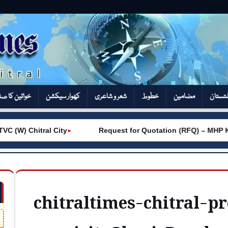
تستان
مضامین
خطوط
شعر و شاعری
کھوار سیکشن‎
خواتین کا ص
W) Chitral City
Request for Quotation (RFQ) – MHP Kho
►
chitraltimes-chitral-p