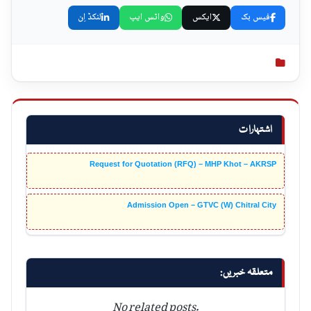
فیس بک
ایکس
واٹس ایپ
لنکڈ اِن
اشتہارات
Request for Quotation (RFQ) – MHP Khot – AKRSP
Admission Open – GTVC (W) Chitral City
متعلقہ خبریں:
No related posts.