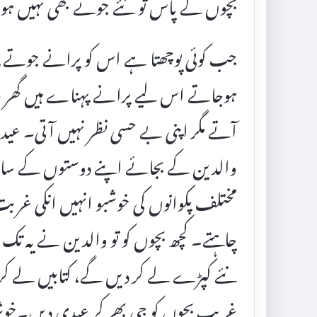
بچوں کے پاس تو نئے جوتے بھی نہیں ہ
جب کوئی پوچھتا ہے اس کو پرانے جوتے پہن
ہوجاتے اس لیے پرانے پہناے ہیں گھر ج
آتے مگر اپنی بے حسی نظر نہیں آتی۔ عید 
والدین کے بجائے اپنے دوستوں کے ساتھ گ
مختلف پکوانوں کی خوشبو انہیں انکی غربت کی 
چاہتے۔ کچھ بچوں کو تو والدین نے یہ تک ب
نئے کپڑے لے کر دیں گے، کتابیں لے ک
غریب بچوں کو جی بھر کر عیدی دیں۔خوشیا