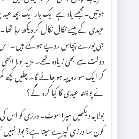
ہوتیں۔مجھے یاد ہے ایک بار ایک بچہ عید پ
عیدی کے پیسے نکال نکال کر دیکھ رہا تھا۔ می
جی پورے پچاس روپے ہو گئے ہیں۔ اس 
دولت سے بھی زیادہ تھے۔ مزید بولا ابھی 
کر ایک سو روپیہ ہو جائے گا۔ چلیں کچھ ک
نے پوچھا عیدی کا کیا کرو گے؟
بولا یہ دیکھیں میرا سوٹ۔ درزی کو اس کی 
کون سا درزی کپڑے سیتا ہے؟ بولا نہیں نہیں