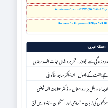
Admission Open – GTVC (W) Chitral City
Request for Proposals (RFP) – AKRSP
متعلقہ خبریں:
ود زندگی سے تجاوز – تحریر: اقبال حیات آف برغذی
ے؛جنت کے پھول – از:ڈاکٹر ساجد خاکوانی
د بیداد ۔ بُلُلِ ہزار داستان ۔ ڈاکٹر عنا یت اللہ فیضی
ڑکنوں کی زبان ۔”روجی اور استخوان – پشاور میں آج