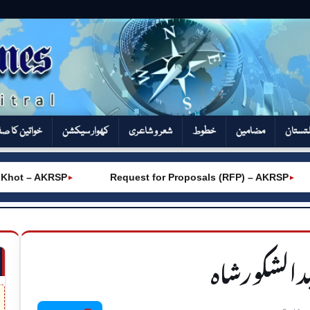
تستان
مضامین
خطوط
شعر و شاعری
کھوار سیکشن‎
خواتین کا ص
– AKRSP
Request for Proposals (RFP) – AKRSP
Ad
►
►
بدالشکورشاہ