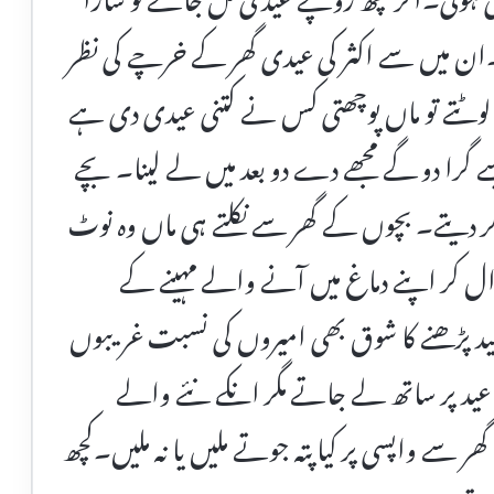
۔ان میں سے اکثر کی عیدی گھر کے خرچے کی نظر
لوٹتے تو ماں پوچھتی کس نے کتنی عیدی دی ہے
سے گرا دو گے مجھے دے دو بعد میں لے لینا۔ بچے
دیتے۔ بچوں کے گھر سے نکلتے ہی ماں وہ نوٹ
ل کر اپنے دماغ میں آنے والے مہینے کے
 پڑھنے کا شوق بھی امیروں کی نسبت غریبوں
 عید پر ساتھ لے جاتے مگر انکے نئے والے
ر سے واپسی پر کیا پتہ جوتے ملیں یا نہ ملیں۔کچھ