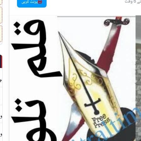
پرنٹ کریں
حد
بچ
دا
دھ