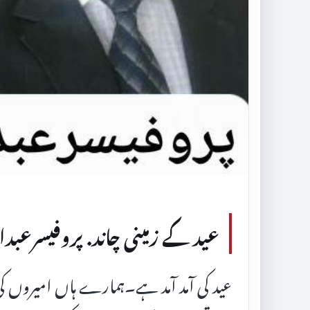
عید کے زمینی چاند. پروفیسرعبدا
عید کی آمد آمد ہے۔ہمارے ہاں امیروں ک