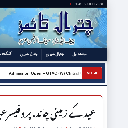
Friday, 7 August 2026
صفحہ اول
چترال خبریں
جنرل خبریں
گلگت بل
mission Open – GTVC (W) Chitral City
Request for Quota
ADS
►
عید کے زمینی چاند. پروفیسرع