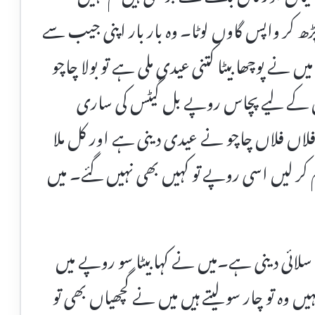
ڑھ کر واپس گاوں لوٹا۔ وہ بار بار اپنی جیب سے
ں نے پوچھا بیٹا کتنی عیدی ملی ہے تو بولا چاچو
کے لیے پچاس روپے بل گیٹس کی ساری
فلاں فلاں چاچو نے عیدی دینی ہے اور کل ملا
م کر لیں اسی روپے تو کہیں بھی نہیں گئے۔ میں
سلائی دینی ہے۔میں نے کہا بیٹا سو روپے میں
 وہ تو چار سو لیتے ہیں میں نے گچھیاں بھی تو