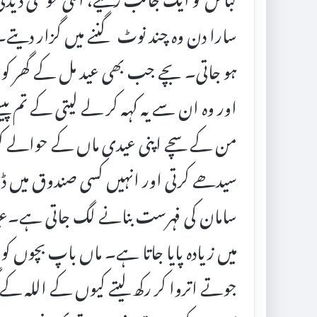
سارا دن وہ چند نوٹ گننے میں گزار دیتے
ہو جاتی۔ بچے جب بھی عید مل کے گھر کو 
اور وہ ان سے یہ کہہ کر لے لیتی کے تم پی
من کے سچے اپنی عیدی ماں کے حوالے کر 
سیدھے کرتی اور انہیں کسی صندوق میں ڈا
سامان کی فہرست بنانے لگ جاتی ہے۔عید
میں زیادہ پایا جاتا ہے۔ ماں باپ بچوں کو
جوتے اتروا کر رکھ لیتے کیوں کے اللہ کے گھ