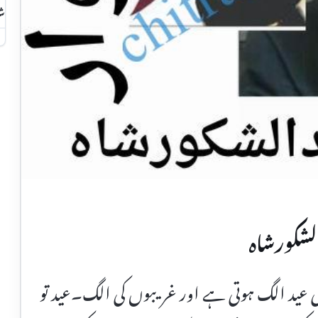
شا
لشکورشاہ
ی عید الگ ہوتی ہے اور غریبوں کی الگ۔عید تو