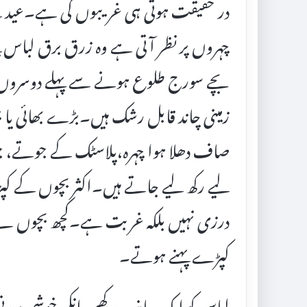
در حقیقت ہوتی ہی غریبوں کی ہے۔عید 
چہروں پر نظر آتی ہے وہ زرق برق لباس پہ
بچے سورج طلوع ہونے سے پہلے دوسروں کے
زمینی چاند قابل رشک ہیں۔بڑے بھائی یا
صاف دھلا ہوا چہرہ،پلاسٹک کے جوتے، جو 
لیے رکھ لیے جاتے ہیں۔اکثر بچوں کے 
درزی نہیں بلکہ غربت ہے۔کچھ بچوں نے سا
کپڑے پہنے ہوتے۔
لباس کو ایک جانب رکھیے، انکی خوشی دید