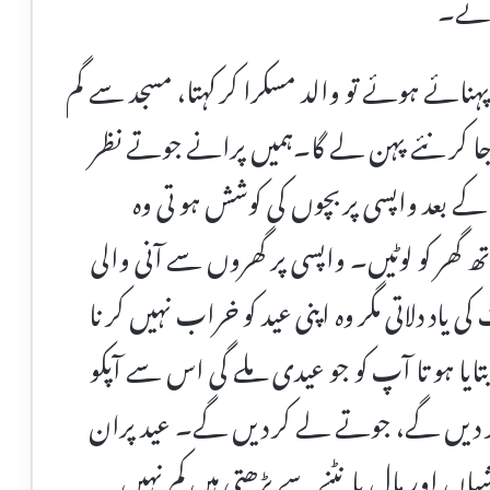
وتے۔
ائے ہوئے تو والد مسکرا کر کہتا، مسجد سے گم
ا کر نئے پہن لے گا۔ہمیں پرانے جوتے نظر
کے بعد واپسی پر بچوں کی کوشش ہو تی وہ
ھر کو لوٹیں۔ واپسی پر گھروں سے آنی والی
یاد دلاتی مگر وہ اپنی عید کو خراب نہیں کر نا
تایا ہو تا آپ کو جو عیدی ملے گی اس سے آپکو
ر دیں گے، جوتے لے کر دیں گے۔ عید پران
ں اور مال بانٹنے سے بڑھتی ہیں کم نہیں