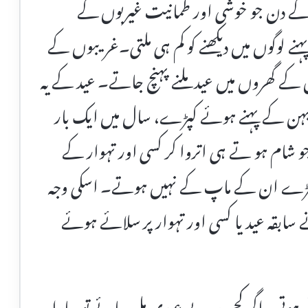
کے دن جو خوشی اور طمانیت غیربوں کے
نے لوگوں میں دیکھنے کو کم ہی ملتی۔غریبوں کے
 گھروں میں عید ملنے پہنچ جاتے۔ عید کے یہ
 بہن کے پہنے ہوئے کپڑے، سال میں ایک بار
شام ہو تے ہی اتروا کر کسی اور تہوار کے
کپڑے ان کے ماپ کے نہیں ہوتے۔ اسکی وجہ
بقہ عید یا کسی اور تہوار پر سلائے ہوئے
نی ہوتی۔اگر کچھ روپے عیدی مل جائے تو سارا