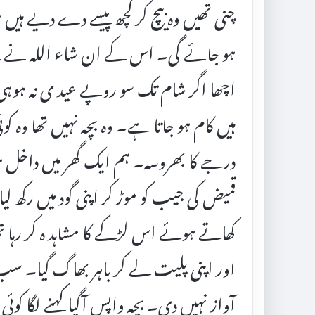
چنی تھیں وہ بیچ کر کچھ پیسے دے دیے ہیں
ہو جائے گی۔ اس کے ان شاء اللہ نے مجھ
اچھا اگر شام تک سو روپے عید ی نہ ہوہی تو ک
ہیں کام ہو جاتا ہے۔ وہ بچہ نہیں تھا وہ کوئی
درجے کا بھروسہ۔ ہم ایک گھر میں داخل ہو
قمیض کی جیب کو موڑ کر اپنی گود میں رکھ
کھاتے ہوئے اس لڑکے کا مشاہد ہ کر رہا ت
اور اپنی پلیت لے کر باہر بھاگ گیا۔ سب
آواز نہیں دی۔ بچہ واپس آگیا کہنے لگا کوئ