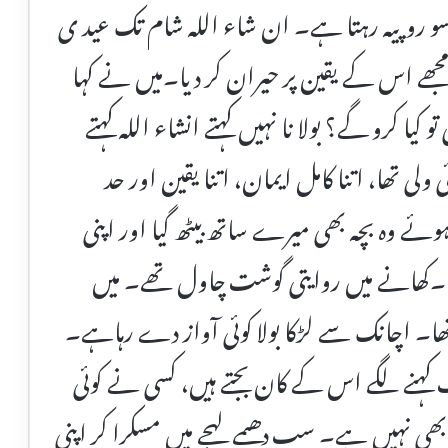
 سو روپیہ رہتا ہے۔ ان شاء اللہ شام تک عید ی
ے اس کے یقین پر حیران کر دیا۔میں نے کہا
یا کرو گے؟ بولا نا نہیں کہتے انشاء اللہ کہتے
 ولی تھا، اتنا کامل ایمان، اتنا یقین اور حد
ئے وہ بچہ بھی میرے ساتھ بیٹھ گیا اور اپنی
 لیا۔کھانے میں روایتی گوشت چاول تھے۔ میں
ھا۔ اچانک سے لڑکا بولا کوئی آواز دے رہاہے۔
 کہنے لگے اس کے کان بجتے ہیں، کسی نے کوئی
ی بھی نہیں ہے۔ سب دھیمے لہجے میں مسکرا کر اپنی