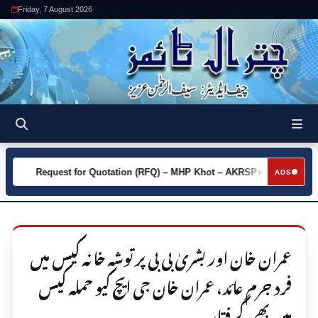
Friday, 7 August 2026
Request for Quotation (RFQ) – MHP Khot – AKRSP
Request
►
ADS
عمران خان اور بشریٰ بی بی پر توشہ خانہ کیس میں
فرد جرم عائد، عمران خان جی ایچ کیو حملہ کیس
میں بھی گرفتار