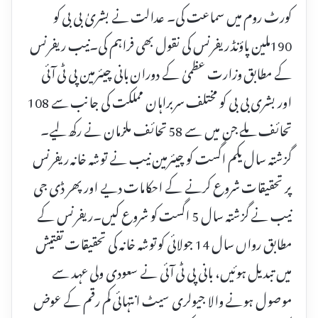
کورٹ روم میں سماعت کی۔ عدالت نے بشریٰ بی بی کو
190ملین پاؤنڈ ریفرنس کی نقول بھی فراہم کی۔نیب ریفرنس
کے مطابق وزارت عظمیٰ کے دوران بانی چیئرمین پی ٹی آئی
اور بشری بی بی کو مختلف سربراہان مملکت کی جانب سے 108
تحائف ملے جن میں سے 58 تحائف ملزمان نے رکھ لیے۔
گزشتہ سال یکم اگست کو چیئرمین نیب نے توشہ خانہ ریفرنس
پر تحقیقات شروع کرنے کے احکامات دیے اور پھر ڈی جی
نیب نے گزشتہ سال 5 اگست کو شروع کیں۔ریفرنس کے
مطابق رواں سال 14 جولائی کو توشہ خانہ کی تحقیقات تفتیش
میں تبدیل ہوئیں، بانی پی ٹی آئی نے سعودی ولی عہد سے
موصول ہونے والا جیولری سیٹ انتہائی کم رقم کے عوض