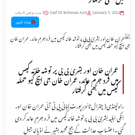
January 9, 2024
•
Saif Ur Rehman Aziz
•
3 منٹ پڑھنے کا وقت
پرنٹ کریں
عمران خان اور بشریٰ بی بی پر توشہ خانہ کیس
میں فرد جرم عائد، عمران خان جی ایچ کیو حملہ
کیس میں بھی گرفتار
راولپنڈی( چترال ٹائمزرپورٹ)بانی پی ٹی آئی عمران خان اور
انکی اہلیہ بشریٰ بی بی پر توشہ خانہ کیس میں فر د جرم عائد کر دی
گئی۔احتساب عدالت کے جج محمد بشیر نے اڈیالہ جیل