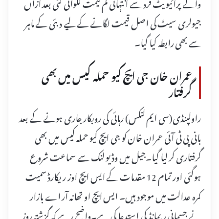
والے پرائیویٹ فرد سے انتہائی کم قیمت لگوائی گئی بعد ازاں
جیولری سیٹ کی اصل قیمت لگانے کے لیے دبئی کے ماہر
سے بھی رابطہ کیا گیا۔
عمران خان جی ایچ کیو حملہ کیس میں بھی
گرفتار
راولپنڈی(سی ایم لنکس) رہائی کی روبکار جاری ہونے کے بعد
بانی پی ٹی آئی عمران خان کو جی ایچ کیو حملہ کیس میں بھی
گرفتاری کر لیا گیا۔جیل میں وڈیو لنک سے سماعت شروع
ہوگئی اور تمام 12 مقدمات کے ایس ایچ اوز ریکارڈ سمیت
کمرہ عدالت میں موجود ہیں۔ ایس ایچ او تھانہ آر اے بازار
نے جسمانی ریمانڈ کی استدعا کی ہے۔واضح رہے کہ گزشتہ روز