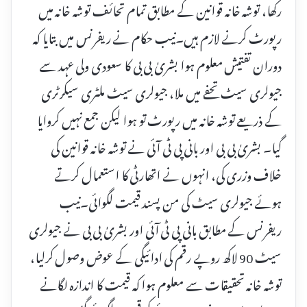
رکھا، توشہ خانہ قوانین کے مطابق تمام تحائف توشہ خانہ میں
رپورٹ کرنے لازم ہیں۔نیب حکام نے ریفرنس میں بتایا کہ
دوران تفتیش معلوم ہوا بشریٰ بی بی کا سعودی ولی عہد سے
جیولری سیٹ تحفے میں ملا، جیولری سیٹ ملٹری سیکرٹری
کے ذریعے توشہ خانہ میں رپورٹ تو ہوا لیکن جمع نہیں کروایا
گیا۔ بشریٰ بی بی اور بانی پی ٹی آئی نے توشہ خانہ قوانین کی
خلاف وزری کی، انہوں نے اتھارٹی کا استعمال کرتے
ہوئے جیولری سیٹ کی من پسند قیمت لگوائی۔نیب
ریفرنس کے مطابق بانی پی ٹی آئی اور بشریٰ بی بی نے جیولری
سیٹ 90 لاکھ روپے رقم کی ادائیگی کے عوض وصول کرلیا،
توشہ خانہ تحقیقات سے معلوم ہوا کہ قیمت کا اندازہ لگانے