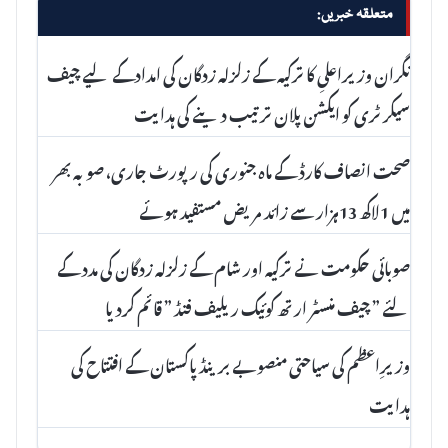
متعلقہ خبریں:
نگران وزیراعلیِ کا ترکیہ کے زلزلہ زدگان کی امدادکے لیے چیف
سیکرٹری کو ایکشن پلان ترتیب دینے کی ہدایت
صحت انصاف کارڈ کے ماہ جنوری کی رپورٹ جاری، صوبہ بھر
میں 1لاکھ 13ہزار سے زائد مریض مستفید ہوئے
صوبائی حکومت نے ترکیہ اور شام کے زلزلہ زدگان کی مدد کے
لئے ” چیف منسٹر ارتھ کوئیک ریلیف فنڈ ” قائم کردیا
وزیرِاعظم کی سیاحتی منصوبے برینڈ پاکستان کے افتتاح کی
ہدایت