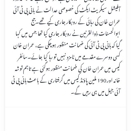
آفیشل سیکریٹ ایکٹ کی خصوصی عدالت نے بانی پی ٹی آئی
عمران خان کی رہائی کے روبکار جاری کیے تھے۔جج
ابوالحسنات ذوالقرنین نے روبکار جاری کیا تھا جس میں کہا
گیا کہ بانی پی ٹی آئی کی ضمانت منظور ہوچکی ہے، عمران خان
کسی دوسرے مقدمے میں نامزد نہیں تو رہا کیا جائے۔سائفر
کیس میں عمران خان کی ضمانت منظور ہوگئی ہے تاہم توشہ
خانہ اور 190 ملین پاؤنڈ کیس میں گرفتاری کے باعث بانی پی ٹی
آئی جیل میں ہی رہیں گے۔