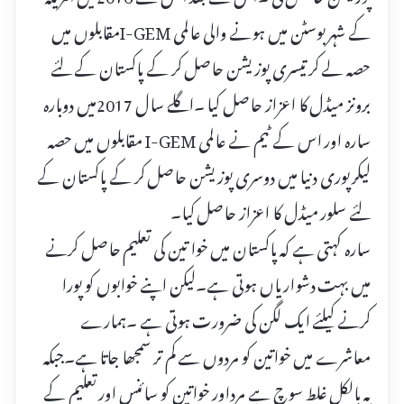
کے شہر بوسٹن میں ہونے والی عالمی I-GEMمقابلوں میں
حصہ لے کر تیسری پوزیشن حاصل کر کے پاکستان کے لئے
برونز میڈل کا اعزاز حاصل کیا ۔اگلے سال 2017میں دوبارہ
سارہ اور اس کے ٹیم نے عالمی I-GEM مقابلوں میں حصہ
لیکرپوری دنیا میں دوسری پوزیشن حاصل کر کے پاکستان کے
لئے سلور میڈل کا اعزاز حاصل کیا۔
سارہ کہتی ہے کہ پاکستان میں خوا تین کی تعلیم حاصل کرنے
میں بہت دشواریاں ہوتی ہے۔لیکن اپنے خوابوں کو پورا
کرنے کیلئے ایک لگن کی ضرورت ہوتی ہے ۔ہمارے
معاشرے میں خواتین کو مردوں سے کم تر سمجھا جاتا ہے۔جبکہ
یہ بالکل غلط سوچ ہے مرداور خواتین کو سائنس اور تعلیم کے