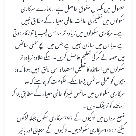
حصول میں یکساں حقوق حاصل ہے ۔ہمارے سرکاری
سکولوں میں تعلیم کی حالت عالمی معیا ر کے مطابق نہیں
ہے۔سرکاری سکولوں میں زیادہ تر سائسن لیب یا تو ناکار ہوتی
ہے ۔یا ان میں سامان نہیں ہے جس میں بچے عملی سائنس
میں حصہ لے کر کی تعلیم حاصل کریں۔اسکے علاوہ زیادہ تر
سکولوں میں اساتذہ کا تعلیمی استعداد اس لائق نہیں ہوتا کہ وہ
بچوں کو عملی سائنس پڑھا سکے۔حکومت کو چاہئے کہ وہ
سرکاری سکولوں میں سائنس لیبزکو عالمی معیار کے مطابق بنا کر
اساتذہ کو ٹریننگ دیں۔
ضلع مردان میں لڑکیوں کے 793سرکاری سکول جبکہ لڑکوں
کیلئے 1002سرکاری سکولز ہیں۔لڑکیوں کے 84ہائی اور ہائیر