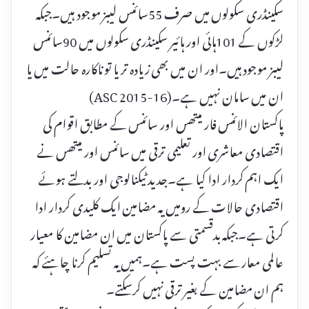
سکینڈری سکولوں میں صرف 55سائنس لیبز موجود ہیں۔جبکہ
لڑکوں کے 101ہائی اور ہائیر سکینڈری سکولوں میں 90سائنس
لیبز موجود ہیں۔اور ان میں بھی زیادہ تر یا تو ناکارہ حالت میں یا
ان میں سامان نہیں ہے۔(ASC 2015-16)
پاکستان الائنس فار میتھس اور سائنس کے مطابق اقوام کی
اقتصادی معاشری اور تعلیمی ترقی میں سائنس اور میتھس نے
ایک اہم کردار ادا کیا ہے۔جدید ٹیکنالوجی اور بدلتے ہوئے
اقتصادی حالات کے رومیں یہ مضامین ایک کلیدی کردار ادا
کرتی ہے۔جبکہ بدقسمتی سے پاکستان میں ان مضامین کا معیار
عالمی معار سے بہت پست ہے۔ہمیں یہ تسلیم کرنا چاہئے کہ
ہم ان مضامین کے بغیر ترقی نہیں کرسکتے۔