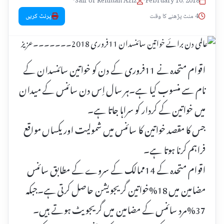
•
Saif Ur Rehman Aziz
•
February 10, 2018
4 منٹ پڑھنے کا وقت
پرنٹ کریں
اقوام متحدہ نے 11فروری کے دن کو خواتین سائنسدان کے
نام سے منسوب کیا ہے۔ہر سال اِس دن سائنس کے میدان
میں خواتین کے کردار کو سراہا جاتا ہے۔
جس کا مقصد خواتین کا سائنس میں شمولیت اور یکساں مواقع
فراہم کرنا ہوتا ہے۔
اقوام متحدہ کے 14ممالک کے سروے کے مطابق سائنس
مضامین میں 18%خواتین گریجویشن حاصل کرتی ہے۔جبکہ
37%مرد سائنس کے مضامین میں گریجویٹ ہوتے ہیں۔