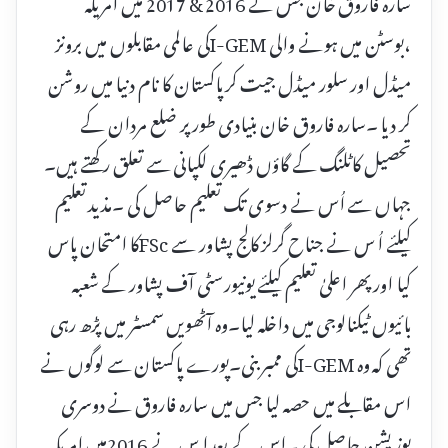
سارہ فاروق خان جس نے 2016 & 2017 میں امریکہ
،بوسٹن میں ہونے والی I-GEMکی عالمی مقابلوں میں برونز
میڈل اور سلور میڈل جیت کر پاکستان کا نام دنیا میں روشن
کر دیا ۔سارہ فاروق خان بنیادی طورپر ضلع مردان کے
تحصیل کاٹلنگ کے گاؤں ڈھیری لکپانی سے تعلق رکھتے ہیں۔
جہاں سے اُس نے دسوی تک تعلیم حاصل کی ۔مذید تعلیم
کیلئے اُ س نے جناح گرلز کالج پشاور سے FScکا امتحان پاس
کیا اور پھر اعلیٰ تعلیم کیلئے یونیورسٹی آف پشاور کے شعبہ
بائیوں ٹیکنالوجی میں داخلہ لیا۔وہ آٹھویں سمسٹر میں پڑھ رہی
تھی کہ وہ I-GEMکی ممبربنی۔پورے پاکستان سے لوگوں نے
اس مقابلے میں حصہ لیا جس میں سارہ فاروق نے دوسری
پوزیشن حاصل کی ۔اس کے بعد ا س نے 2016میں امریکہ