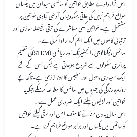
اس قرارداد کے مطابق خواتین کو سائنسی میدان میں یکساں
مواقع فراہم نہیں کی جاتی جبکہ دنیا کی آدھی آبادی خواتین پر
مشتمل ہے۔خواتین کسی معاشرے کی ترقی ،فیصلہ سازی اور
ترقیاتی کاموں میں ایک اہم کردار ادا کرتی ہے۔
سائنس،ٹیکنالوجی ،انجنئیرنگ اور ریاضی (STEM)کی تعلیم
پرائمری سکولوں سے شروع ہوجاتی ہے لیکن اس کے لئے
ایک معیاری ماحول اور سلیبس کا ہونا لازمی ہے۔تاکہ بچے
روزمرہ زندگی کی چیزوں میں سائنس کا مطالعہ کرسکے جبکہ یہ
خواتین اور لڑکیوں کیلئے ایک ضروری عمل ہے۔
اس سال یہ دن منانے کا مقصد امن اور ترقی کیلئے خواتین
کوسائنس میں یکساں اور برابر مواقع فراہم کرنا ہے۔