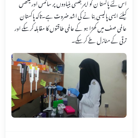
اس لئے پاکستا ن کو ایمر جنسی بنیادوں پر سائنس اور میتھس
کیلئے ایسی پالیسی بنا نے کی اشد ضروت ہے۔تاکہ پاکستان
عالمی صف میں کھڑا ہو کے عالمی طاقتوں کا مقابلہ کر سکے اور
ترقی کے منازل طے کر سکے۔