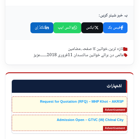
یہ خبر شیئر کریں:
فیس بک
ایکس
واٹس ایپ
لنکڈ اِن
تازہ ترین
,
خواتین کا صفحہ
,
مضامین
عالمی دن برائے خواتین سائنسدان 11فروری 2018۔۔۔۔۔۔۔عزیز
اشتہارات
Request for Quotation (RFQ) – MHP Khot – AKRSP
Admission Open – GTVC (W) Chitral City