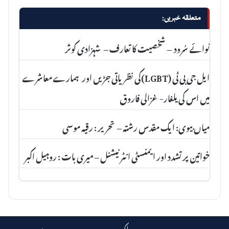
متعلقہ خبریں:
نوائے سُرود – شخصیت کا تعارف – شہزادی کوثر
ایل جی بی ٹی (LGBT)کی نظریاتی جڑیں اور ہمارے معاشرے
میں اس کی یلغار- غزالی فاروق
میاں بیوی: ایک مقدس رشتہ – تحریر : رقیہ موسی
خواتین پر تشدد اور ایمنسٹی انٹرنیشنل – میری بات : روہیل اکبر