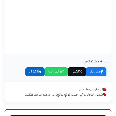
یہ خبر شیئر کریں:
فیس بک
ایکس
واٹس ایپ
لنکڈ اِن
تازہ ترین
,
مضامین
ضمنی انتخابات کے حسب توقع نتائج........ محمد شریف شکیب