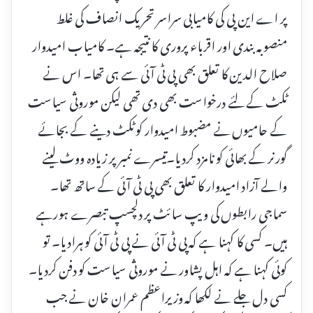
پر اے این پی کی کامیابی سراسر تحریک انصاف کی غلط
منصوبہ بندی اور اقرباء پروری کا نتیجہ ہے۔ کامیاب امیدوار
صلاح الدین کا تعلق بھی پی ٹی آئی سے ہی تھا۔ اس نے
ٹکٹ کے لئے درخواست بھی دی تھی لیکن موروثی سیاست
کے حامیوں نے مضبوط امیدوار کو ٹکٹ دینے کے بجائے
گورنر کے بھائی کو نامزد کردیا۔تیسرے نمبر پر زیادہ ووٹ لینے
والے آزاد امیدوار کا تعلق بھی پی ٹی آئی کے ساتھ تھا۔
سماجی رابطوں کی ویپ سائٹ پر دلچسپ تبصرے ہورہے
ہیں۔ کسی کا کہنا ہے کہ پی ٹی آئی نے پی ٹی آئی کو ہرادیا۔ تو
کوئی کہنا ہے کہ اہل پشاور نے موروثی سیاست کو دفن کردیا۔
کسی دل جلے نے لکھا کہ وزیراعظم عمران خان نے جب