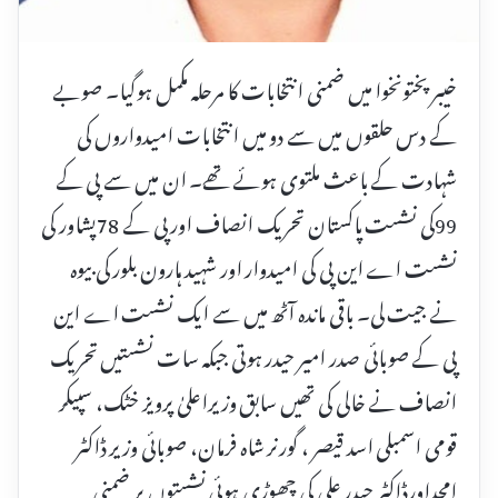
خیبر پختونخوا میں ضمنی انتخابات کا مرحلہ مکمل ہوگیا۔ صوبے
کے دس حلقوں میں سے دو میں انتخابات امیدواروں کی
شہادت کے باعث ملتوی ہوئے تھے۔ ان میں سے پی کے
99کی نشست پاکستان تحریک انصاف اور پی کے 78پشاور کی
نشست اے این پی کی امیدوار اور شہید ہارون بلور کی بیوہ
نے جیت لی۔ باقی ماندہ آٹھ میں سے ایک نشست اے این
پی کے صوبائی صدر امیر حیدر ہوتی جبکہ سات نشستیں تحریک
انصاف نے خالی کی تھیں سابق وزیراعلیٰ پرویز خٹک، سپیکر
قومی اسمبلی اسد قیصر ، گورنر شاہ فرمان، صوبائی وزیر ڈاکٹر
امجداورڈاکٹر حیدر علی کی چھوڑی ہوئی نشستوں پر ضمنی