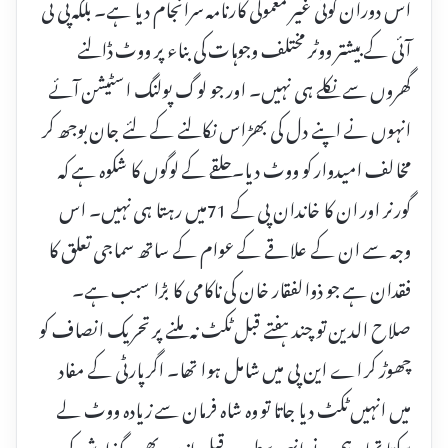
اس دوران کوئی غیر معمولی کارنامہ سرانجام دیا ہے۔ بلکہ پی ٹی
آئی کے بیشتر ووٹر مختلف وجوہات کی بناء پر ووٹ ڈالنے
گھروں سے نکلے ہی نہیں۔ اور جو لوگ پولنگ اسٹیشن آئے
انہوں نے اپنے دل کی بھڑاس نکالنے کے لئے جان بوجھ کر
مخالف امیدوار کو ووٹ دیا۔حلقے کے لوگوں کا شکوہ ہے کہ
گورنر اور ان کا خاندان پی کے 71میں رہتا ہی نہیں۔ اس
وجہ سے ان کے علاقے کے عوام کے ساتھ سماجی تعلق کا
فقدان ہے جو ذوالفقار خان کی ناکامی کا بڑا سبب ہے۔
صلاح الدین تو چند ہفتے قبل ٹکٹ نہ ملنے پر تحریک انصاف کو
چھوڑ کر اے این پی میں شامل ہوا تھا۔ اگر پارٹی کے مفاد
میں انہیں ٹکٹ دیا جاتا تو وہ شاہ فرمان سے زیادہ ووٹ لے
سکتا تھا۔ہم نے انہی سطور پر قبل ازیں بھی گذارش کی