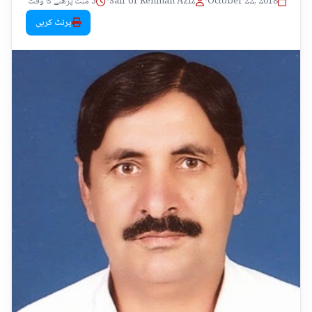
October 22, 2018
•
Saif Ur Rehman Aziz
•
5 منٹ پڑھنے کا وقت
پرنٹ کریں