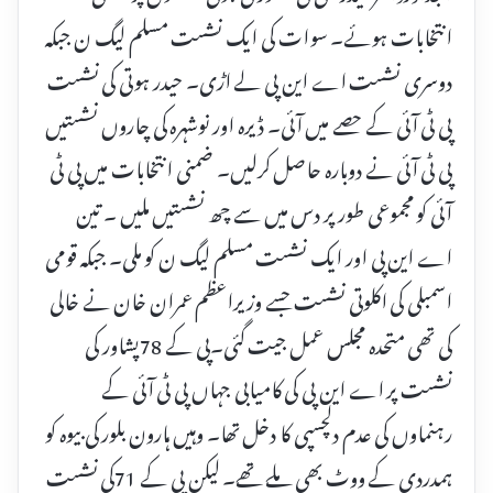
انتخابات ہوئے۔ سوات کی ایک نشست مسلم لیگ ن جبکہ
دوسری نشست اے این پی لے اڑی۔ حیدر ہوتی کی نشست
پی ٹی آئی کے حصے میں آئی۔ ڈیرہ اور نوشہرہ کی چاروں نشستیں
پی ٹی آئی نے دوبارہ حاصل کرلیں۔ ضمنی انتخابات میں پی ٹی
آئی کو مجموعی طور پر دس میں سے چھ نشستیں ملیں ۔ تین
اے این پی اور ایک نشست مسلم لیگ ن کو ملی۔ جبکہ قومی
اسمبلی کی اکلوتی نشست جسے وزیراعظم عمران خان نے خالی
کی تھی متحدہ مجلس عمل جیت گئی۔پی کے 78پشاور کی
نشست پر اے این پی کی کامیابی جہاں پی ٹی آئی کے
رہنماوں کی عدم دلچسپی کا دخل تھا۔ وہیں ہارون بلور کی بیوہ کو
ہمدردی کے ووٹ بھی ملے تھے۔ لیکن پی کے 71کی نشست