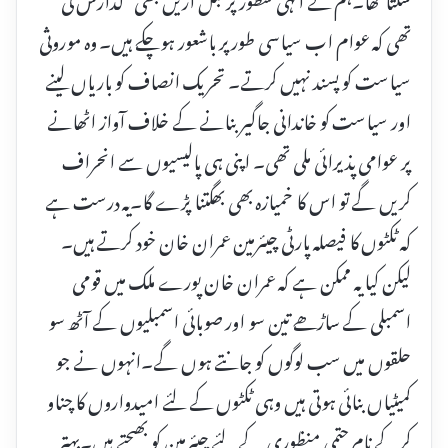
تھی کہ عوام اب سیاسی طور پر باشعور ہوچکے ہیں۔ وہ موروثی
سیاست کو پسند نہیں کرتے۔ تحریک انصاف کو باریاں لینے
اور سیاست کو خاندانی جاگیر بنانے کے خلاف آواز اٹھانے
پر عوامی پذیرائی ملی تھی۔ اپنی ہی پالیسیوں سے انحراف
کریں گے تو اس کا خمیازہ بھی بھگتنا پڑے گا۔یہ درست ہے
کہ ٹکٹوں کا فیصلہ پارٹی چیئرمین عمران خان خود کرتے ہیں۔
لیکن کیا یہ ممکن ہے کہ عمران خان پورے ملک میں قومی
اسمبلی کے ساڑھے تین سو اور صوبائی اسمبلیوں کے آٹھ سو
حلقوں میں سب لوگوں کو جانتے ہوں گے۔انہوں نے جو
کمیٹیاں بنائی ہوتی ہیں وہی ٹکٹوں کے لئے امیدواروں کا چناو
کرکے نام حتمی منظوری کے لئے چیئرمین کو بھیجتے ہیں۔بہتر