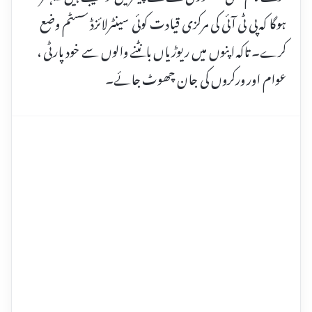
ہوگا کہ پی ٹی آئی کی مرکزی قیادت کوئی سینٹرلائزڈ سسٹم وضع
کرے۔ تاکہ اپنوں میں ریوڑیاں بانٹنے والوں سے خود پارٹی ،
عوام اور ورکروں کی جان چھوٹ جائے۔