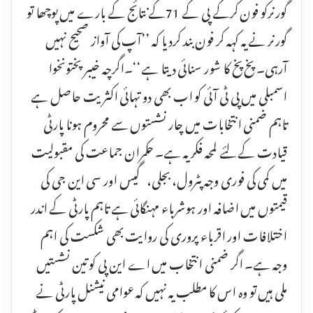
گورنرکو فون کرکے پی کے 71کے نتائج کے بارے میں پوچھا تو
گورنر نے یہ کہہ کر فون بند کردیا کہ ’’آپ کی آواز صحیح نہیں
آرہی۔ پخ پخ کا شور سنائی دیتا ہے‘‘۔اگرچہ خیبر پختونخوا
اسمبلی میں پی ٹی آئی کو اب بھی دو تہائی اکثریت حاصل ہے
تاہم ضمنی انتخابات میں چار نشستوں سے محروم ہونا پارٹی
قیادت کے لئے لمحہ فکریہ ہے۔ حکمران جماعت کی مقبولیت
میں کمی کی فوری وجہ پٹرول، بجلی، گیس اور سی این جی کی
قیمتوں میں اضافہ اور ہوشرباء مہنگائی ہے تاہم پارٹی کے اندر
اختلافات اور اقرباء پروری کی روایت بھی شکست کی اہم
وجہ ہے۔ اگر ضمنی انتخاب میں اے این پی کو تین نشستیں
ملی ہیں تو وہ اس کا مطلب یہ نہیں کہ عوامی نیشنل پارٹی نے