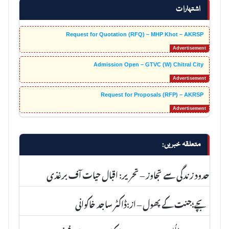
اشتہارات
Request for Quotation (RFQ) – MHP Khot – AKRSP
Admission Open – GTVC (W) Chitral City
Request for Proposals (RFP) – AKRSP
متعلقہ خبریں:
حدود زندگی سے تجاوز – تحریر: اقبال حیات آف برغذی
بچے؛جنت کے پھول – از:ڈاکٹر ساجد خاکوانی