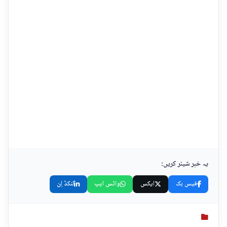
یہ خبر شیئر کریں:
فیس بک
ایکس
واٹس ایپ
لنکڈ اِن