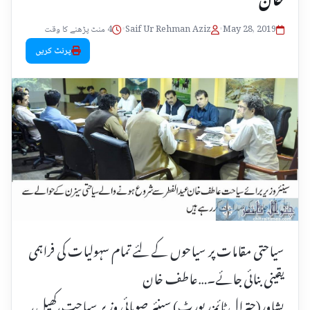
May 28, 2019
•
Saif Ur Rehman Aziz
•
4 منٹ پڑھنے کا وقت
پرنٹ کریں
سیاحتی مقامات پر سیاحوں کے لئے تمام سہولیات کی فراہمی
یقینی بنائی جائے۔…عاطف خان
پشاور(چترال ٹائمزرپورٹ)‌ سینئر صوبائی وزیر سیاحت،کھیل،