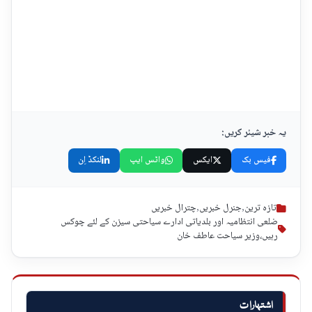
یہ خبر شیئر کریں:
فیس بک
ایکس
واٹس ایپ
لنکڈ اِن
تازہ ترین
,
جنرل خبریں
,
چترال خبریں
ضلعی انتظامیہ اور بلدیاتی ادارے سیاحتی سیزن کے لئے چوکس
رہیں،وزیر سیاحت عاطف خان
اشتہارات