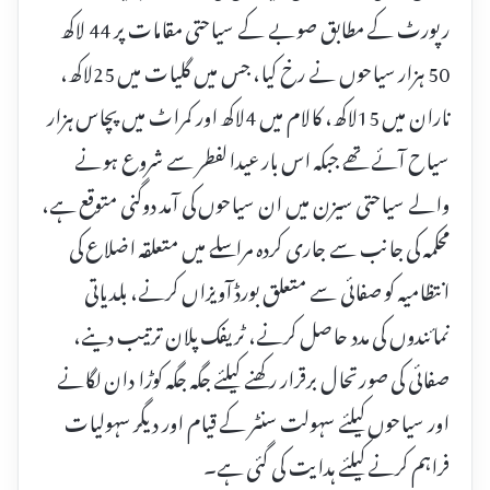
رپورٹ کے مطابق صوبے کے سیاحتی مقامات پر 44 لاکھ
50 ہزار سیاحوں نے رخ کیا، جس میں گلیات میں 25لاکھ،
ناران میں 15لاکھ، کالام میں 4لاکھ اور کمراٹ میں پچاس ہزار
سیاح آئے تھے جبکہ اس بار عیدالفطر سے شروع ہونے
والے سیاحتی سیزن میں ان سیاحوں کی آمد دوگنی متوقع ہے،
محکمہ کی جانب سے جاری کردہ مراسلے میں متعلقہ اضلاع کی
انتظامیہ کو صفائی سے متعلق بورڈ آویزاں کرنے، بلدیاتی
نمائندوں کی مدد حاصل کرنے، ٹریفک پلان ترتیب دینے،
صفائی کی صورتحال برقرار رکھنے کیلئے جگہ جگہ کوڑا دان لگانے
اور سیاحوں کیلئے سہولت سنٹر کے قیام اور دیگر سہولیات
فراہم کرنے کیلئے ہدایت کی گئی ہے۔