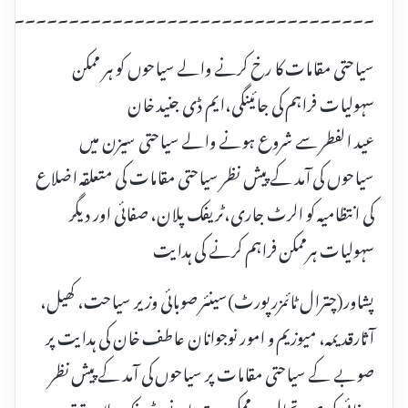
۔۔۔۔۔۔۔۔۔۔۔۔۔۔۔۔۔۔۔۔۔۔۔۔۔۔۔۔۔۔۔۔۔۔۔
سیاحتی مقامات کا رخ کرنے والے سیاحوں کو ہر ممکن
سہولیات فراہم کی جائینگی،ایم ڈی جنید خان
عید الفطر سے شروع ہونے والے سیاحتی سیزن میں
سیاحوں کی آمد کے پیش نظر سیاحتی مقامات کی متعلقہ اضلاع
کی انتظامیہ کو الرٹ جاری،ٹریفک پلان، صفائی اور دیگر
سہولیات ہرممکن فراہم کرنے کی ہدایت
پشاور(چترال ٹائمزرپورٹ)سینئر صوبائی وزیر سیاحت، کھیل،
آثارقدیمہ، میوزیم و امور نوجوانان عاطف خان کی ہدایت پر
صوبے کے سیاحتی مقامات پر سیاحوں کی آمد کے پیش نظر
صفائی کی صورتحال ہر ممکن بہتر بنانے، ٹریفک پلان ترتیب