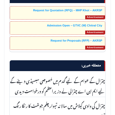
Request for Quotation (RFQ) – MHP Khot – AKRSP
Admission Open – GTVC (W) Chitral City
Request for Proposals (RFP) – AKRSP
متعلقہ خبریں:
چترال کے عوام کے لیے گندم میں خصوصی سبسیڈی دینے کے
لیے ایم این اے چترالی نے وزیراعظم کو درخواست دیدی
چترال کی وادی کیلاش میں سالانہ تہوارچلم جوشٹ کا رنگا رنگ