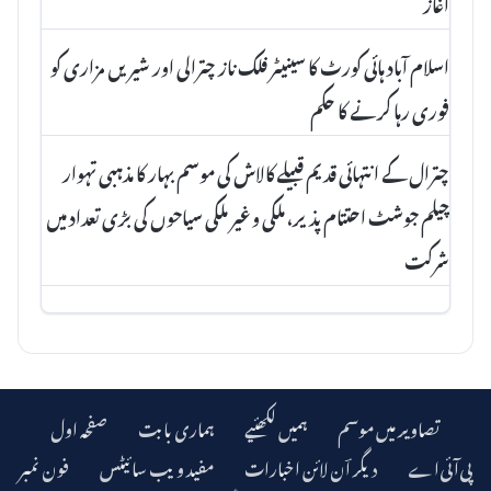
آغاز
اسلام آباد ہائی کورٹ کا سینیٹر فلک ناز چترالی اور شیریں مزاری کو
فوری رہا کرنے کا حکم
چترال کے انتہائی قدیم قبیلے کالاش کی موسم بہار کا مذہبی تہوار
چیلم جوشٹ احتتام پذیر، ملکی و غیر ملکی سیاحوں کی بڑی تعداد میں
شرکت
تصاویر میں موسم
ہمیں لکھئیے
ہماری بابت
صفحہ اول
دیگر اؔن لائن اخبارات
مفید ویب سائیٹس
فون نمبر