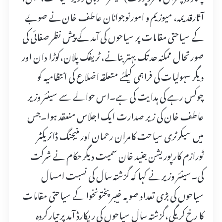
آثارقدیمہ، میوزیم و امورنوجوانان عاطف خان نے صوبے
کے سیاحتی مقامات پر سیاحوں کی آمد کے پیش نظر صفائی کی
صورتحال ممکنہ حد تک بہتر بنانے، ٹریفک پلان،کوڑا دان اور
دیگر سہولیات کی فراہمی کیلئے متعلقہ اضلاع کی انتظامیہ کو
چوکس رہے کی ہدایت کی ہے۔اس حوالے سے سینئر وزیر
عاطف خان کی زیر صدارت ایک اجلاس منعقد ہوا۔جس
میں سیکرٹری سیاحت کامران رحمان اور منیجنگ ڈائریکٹر
ٹورازم کارپوریشن جنید خان سمیت دیگر حکام نے شرکت
کی۔سینئر وزیر نے کہا کہ گزشتہ سال کی نسبت امسال
سیاحوں کی بڑی تعداد صوبہ خیبرپختونخوا کے سیاحتی مقامات
کا رخ کریگی،گزشتہ سال سیاحوں کی ریکارڈ آمد پر تیار کردہ