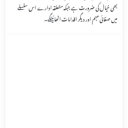
بھی خیال کی ضرورت ہے جبکہ متعلقہ ادارے اس سلسلے
میں صفائی مہم اور دیگر اقدامات اٹھائینگے۔