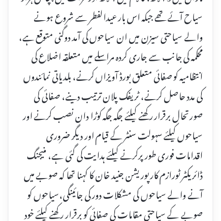
سیاح آئے تھے جبکہ اس بار عیدالفطر سے شروع ہونے
والے سیاحتی سیزن میں ان سیاحوں کی آمد دوگنی متوقع ہے،
محکمہ کی جانب سے جاری کردہ مراسلے میں متعلقہ اضلاع کی
انتظامیہ کو صفائی متعلق بورڈ آویزاں کرنے، بلدیاتی نمائندوں
کی مدد حاصل کرنے، ٹریفک پلان ترتیب دینے، صفائی کی
صورتحال برقرار رکھنے کیلئے جگہ جگہ کوڑا دان نصب کرنے اور
سیاحوں کیلئے سہولت سنٹر کے قیام اور دیگر ضروری
اقدامات فوری طور پرکرنے کیلئے ہدایت کی گئی ہے، منیجنگ
ڈائریکٹر ٹورازم کارپوریشن جنید خان کا کہنا تھا کہ صوبے میں
آنے والے سیاحوں کی مشکلات دور کی جائینگی،سیاحوں کو
صوبے کے سیاحتی مقامات کی صفائی کو برقرار رکھنے کیلئے خود