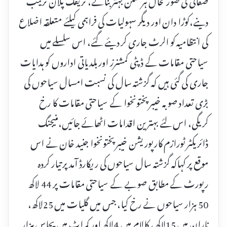
دینے،کوڑا دان اور دیگر سہولیات کی فراہمی کیلئے متعلقہ اضلاع
کی انتظامیہ کو الرٹ جاری کر دیئے گئے، اس سلسلے میں
سیاحتی مقامات کے ڈپٹی کمشنرز اور بلدیاتی اداروں کو ہدایات
جاری کی گئی ہیں کہ گزشتہ سال کی نسبت امسال سیاحوں کی
بڑی تعداد صوبہ خیبرپختونخوا کے سیاحتی مقامات کا رخ
کریگی، اس لئے بہترین اقدامات اٹھائے جائیں،منیجنگ
ڈائریکٹر ٹورازم کارپوریشن خیبرپختونخوا جنید خان نے اس
موقع پر کہاکہ گزشتہ سال سیاحوں کی ریکارڈ آمد پر تیار کردہ
رپورٹ کے مطابق صوبے کے سیاحتی مقامات پر 44 لاکھ
50 ہزار سیاحوں نے رخ کیا، جس میں گلیات میں 25لاکھ،
ناران میں 15لاکھ، کالام میں 4لاکھ اور کمراٹ میں پچاس ہزار