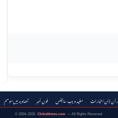
ر اؔن لائن اخبارات
مفید ویب سائیٹس
فون نمبر
تصاویر میں موسم
© 2004–2026
Chitraltimes.com
— All Rights Reserved.