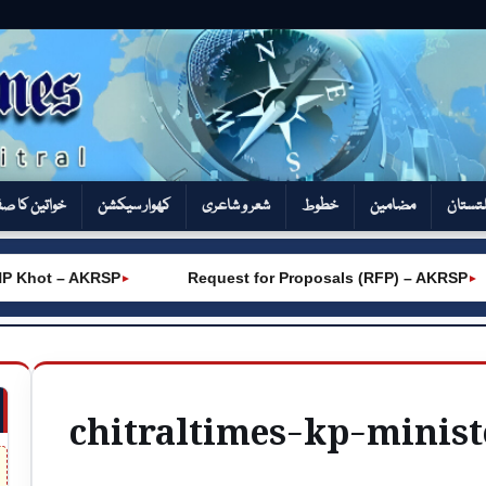
تستان
مضامین
خطوط
شعر و شاعری
کھوار سیکشن‎
خواتین کا ص
 Khot – AKRSP
Request for Proposals (RFP) – AKRSP
►
►
chitraltimes-kp-minis