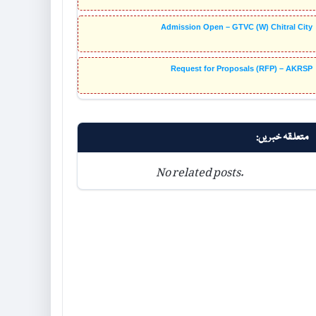
Admission Open – GTVC (W) Chitral City
Request for Proposals (RFP) – AKRSP
متعلقہ خبریں:
No related posts.