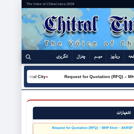
The Voice of Chitral since 2004
فحہ
ویڈیوز
موسم
چترال
انگریزی
TVC (W) Chitral City
Request for Quotation (RFQ) – MHP
►
اشتہارات
Request for Quotation (RFQ) – MHP Khot – AKRSP