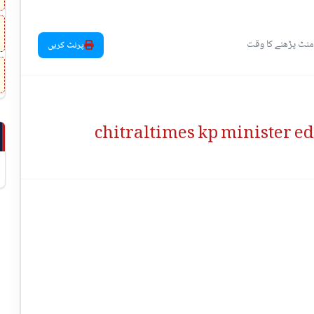
پرنٹ کریں