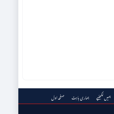
ہمیں لکھئیے
ہماری بابت
صفحہ اول