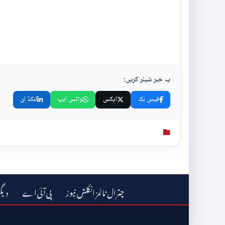
یہ خبر شیئر کریں:
فیس بک
ایکس
واٹس ایپ
لنکڈ اِن
چترال ٹائمز انگلش نیوز
دیگ