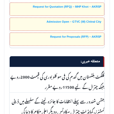
Request for Quotation (RFQ) – MHP Khot – AKRSP
Admission Open – GTVC (W) Chitral City
Request for Proposals (RFP) – AKRSP
متعلقہ خبریں:
گلگت بلتستان میں گندم کی فی سو کلو بوری کی قیمت 2000روپے
جبکہ چترال کے لیے 11500روپے مقرر
جشن شندور سے پہلے انتظامات کا جائزہ لینے کے سلسلے میں ڈپٹی
کمشنرز، کمانڈنٹ چترال سکاوٹس ودیگر اعلیِ حکام کا دنیا کی