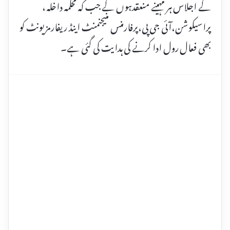
کے اجلاس ہر مہینے منعقدہوں گے جب کہ محکمہ داخلہ ،
پراسیکوشن،آئی جی پی،پرفارمنس منیجنمنٹ اینڈ ریفارمز یونٹ کو
بھی فعال رول ادا کرنے کی ہدایت کی گئی ہے۔