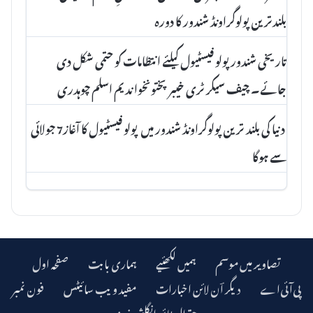
بلندترین پولوگراونڈ شندور کا دورہ
تاریخی شندور پولو فیسٹیول کیلئے انتظامات کو حتمی شکل دی
جائے۔ چیف سیکرٹری خیبرپختونخوا ندیم اسلم چوہدری
دنیا کی بلند ترین پولوگراونڈ شندور میں پولو فیسٹیول کا آغاز7 جولائی
سے ہوگا
تصاویر میں موسم
ہمیں لکھئیے
ہماری بابت
صفحہ اول
دیگر اؔن لائن اخبارات
مفید ویب سائیٹس
فون نمبر
چترال ٹائمز انگلش نیوز