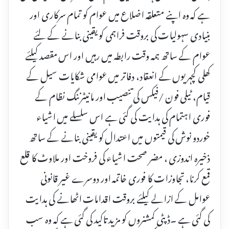
ہے کہ وہ اپنے متعلقہ اضلاع میں عوام کو تمام سرکاری اور
بنیادی سہولیات کی بروقت فراہمی کو یقینی بنانے کے لئے
عوام کے ساتھ ہمہ وقت رابطہ میں رہیں اور اس مقصد کیلئے
کھلی کچہریوں کے انعقاد، دفاتر میں عوامی شکایات سیل کے
قیام، ٹیلی فون /فیکس کی تنصیب اور مانیٹرننگ نظام کے
فوری اہتمام کی ہدایت کی گئی ہے اس سلسلے میں اشیاء
خوردو نوش کی قیمتوں میں اعتدال کو یقینی بنانے کے ساتھ
ذخیرہ اندوزی ، مضر صحت اشیاء کی فروخت اور ملاوٹ کا قلع
قمع کرنا، تجاوزات کا فوری خاتمہ اور دوسرے غیر قانونی
عوامل کے ازالے کیلئے بروقت اقدامات اٹھانے کی ہدایت
کی گئی ہے ۔ڈپٹی کمشنروں کو مزید تاکید کی گئی ہے کہ وہ سب