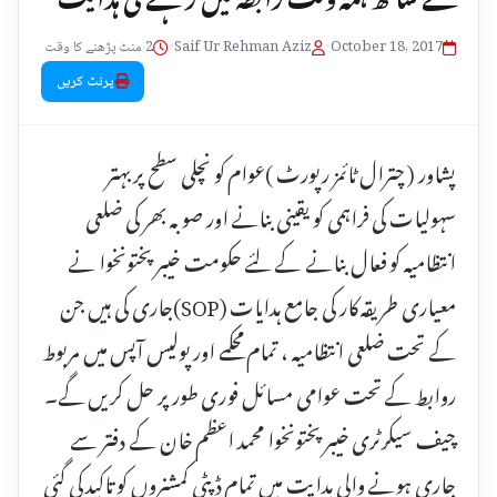
October 18, 2017
•
Saif Ur Rehman Aziz
•
2 منٹ پڑھنے کا وقت
پرنٹ کریں
پشاور ( چترال ٹائمز رپورٹ )عوام کو نچلی سطح پر بہتر
سہولیات کی فراہمی کو یقینی بنانے اور صوبہ بھر کی ضلعی
انتظامیہ کو فعال بنانے کے لئے حکومت خیبر پختونخوا نے
معیاری طریقہ کار کی جامع ہدایات (SOP)جاری کی ہیں جن
کے تحت ضلعی انتظامیہ ، تمام محکمے اور پولیس آپس میں مربوط
روابط کے تحت عوامی مسائل فوری طور پر حل کریں گے۔
چیف سیکرٹری خیبر پختونخوا محمد اعظم خان کے دفتر سے
جاری ہونے والی ہدایت میں تمام ڈپٹی کمشنروں کو تاکید کی گئی