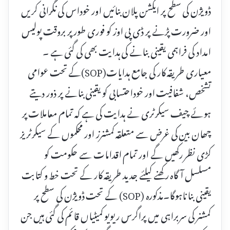
ڈویژن کی سطح پر ایکشن پلان بنائیں اور خوداس کی نگرانی کریں
اور ضرورت پڑنے پر ڈی پی اوز کو فوری طور پر بروقت پولیس
امداد کی فراہمی یقینی بنانے کی ہدایت بھی کی گئی ہے ۔
معیاری طریقہ کار کی جامع ہدایات(SOP)کے تحت عوامی
تشخص، شفافیت اور خوداحتسابی کو یقینی بنانے پر ذور دیتے
ہوئے چیف سیکرٹری نے ہدایت کی ہے کہ تمام معاملات پر
چھان بین کی غرض سے متعلقہ کمشنرز اور محکموں کے سیکرٹریز
کڑی نظر رکھیں گے اور تمام اقدامات سے حکومت کو
مسلسل آگاہ رکھنے کیلئے جدید طریقہ کار کے تحت خط و کتابت
یقینی بنا ناہوگا۔مذکورہ (SOP) کے تحت ڈویژن کی سطح پر
کمشنر کی سربراہی میں پراگرس ریویو کمیٹیاں قائم کی گئی ہیں جن