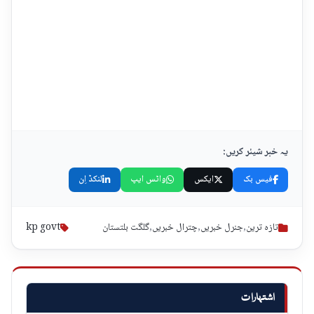
یہ خبر شیئر کریں:
فیس بک
ایکس
واٹس ایپ
لنکڈ اِن
تازہ ترین
,
جنرل خبریں
,
چترال خبریں
,
گلگت بلتستان
kp govt
اشتہارات