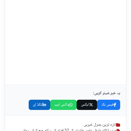
یہ خبر شیئر کریں:
فیس بک
ایکس
واٹس ایپ
لنکڈ اِن
تازہ ترین
,
جنرل خبریں
صدر ڈاکٹرعارف علوی خاندان کے52 افراد کے ساتھ حج کیلئے روانہ