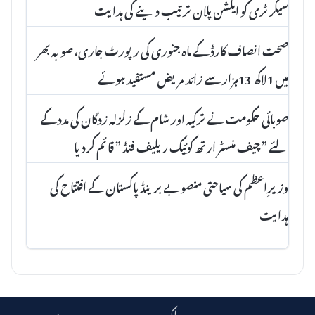
سیکرٹری کو ایکشن پلان ترتیب دینے کی ہدایت
صحت انصاف کارڈ کے ماہ جنوری کی رپورٹ جاری، صوبہ بھر
میں 1لاکھ 13ہزار سے زائد مریض مستفید ہوئے
صوبائی حکومت نے ترکیہ اور شام کے زلزلہ زدگان کی مدد کے
لئے ” چیف منسٹر ارتھ کوئیک ریلیف فنڈ ” قائم کردیا
وزیرِاعظم کی سیاحتی منصوبے برینڈ پاکستان کے افتتاح کی
ہدایت