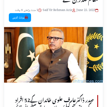
June 25, 2023
•
Saif Ur Rehman Aziz
•
1 منٹ پڑھنے کا وقت
پرنٹ کریں
صدر ڈاکٹرعارف علوی خاندان کے52 افراد
کے ساتھ حج کیلئے روانہ، صادق سنجرانی قائم