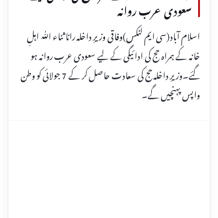
سعودی عرب روانہ
اسلام آباد(سی ایم لنکس)وفاقی وزیرِ داخلہ رانا ثناء اللّٰہ اہلِ
خانہ کے ہمراہ حج کی ادائیگی کے لیے سعودی عرب روانہ ہو
گئے۔وزیرِ داخلہ حج کی سعادت حاصل کر کے 7 جولائی کو وطن
واپس پہنچیں گے۔