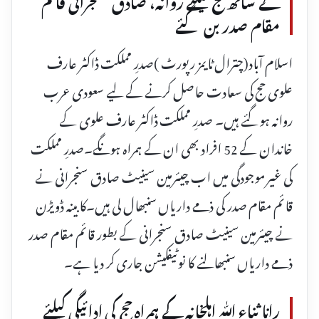
مقام صدر بن گئے
اسلام آباد(چترال ٹایمز رپورٹ )صدرِ مملکت ڈاکٹر عارف
علوی حج کی سعادت حاصل کرنے کے لیے سعودی عرب
روانہ ہو گئے ہیں۔ صدرِ مملکت ڈاکٹر عارف علوی کے
خاندان کے 52 افراد بھی ان کے ہمراہ ہونگے۔صدرِ مملکت
کی غیر موجودگی میں اب چیئرمین سینیٹ صادق سنجرانی نے
قائم مقام صدر کی ذمے داریاں سنبھال لی ہیں۔کابینہ ڈویڑن
نے چیئرمین سینیٹ صادق سنجرانی کے بطور قائم مقام صدر
ذمے داریاں سنبھالنے کا نوٹیفکیشن جاری کر دیا ہے۔
رانا ثناء اللّٰہ اہلخانہ کے ہمراہ حج کی ادائیگی کیلئے