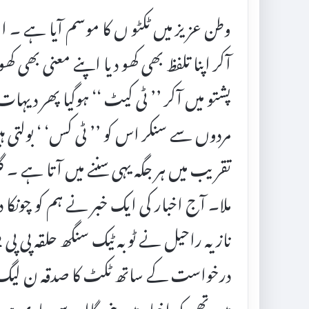
وطن عزیز میں ٹکٹو ں کا موسم آیا ہے ۔
آکر اپنا تلفظ بھی کھو دیا اپنے معنی بھی کھ
پشتو میں آکر ’’ ٹی کیٹ ‘‘ ہوگیا پھر د
مردوں سے سنکر اس کو ’’ ٹی کس‘ ‘ بولتی ہی
تقریب میں ہر جگہ یہی سننے میں آتا ہے ۔ 
ملا۔ آج اخبار کی ایک خبر نے ہم کو چونکا د
درخواست کے ساتھ ٹکٹ کا صدقہ ن لیگ کے
میں تھی کہ اخبار میں بنی گالہ سے جار