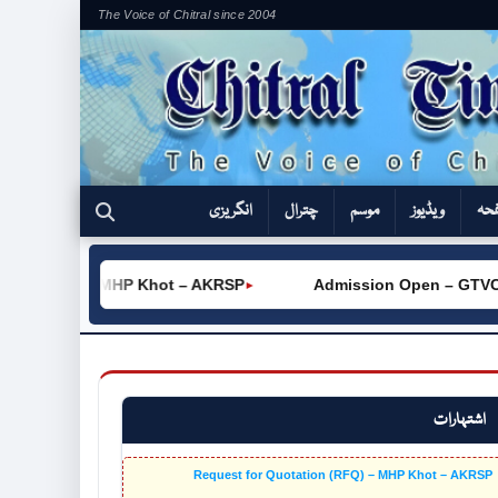
The Voice of Chitral since 2004
فحہ
ویڈیوز
موسم
چترال
انگریزی
RFQ) – MHP Khot – AKRSP
Admission Open – GTVC (W) Chit
►
اشتہارات
Request for Quotation (RFQ) – MHP Khot – AKRSP