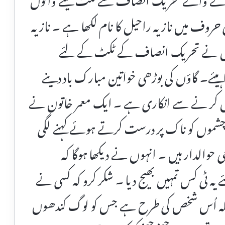
روف میں نازیہ راحیل کا نام لکھا ہے ۔ نازیہ
 میں نے تحریک انصاف کے ٹکٹ کے لئے
یئے۔ گاؤں کی بوڑھی خواتین مبارک باد دینے
ل کر نے سے انکاری ہے ۔ ایک معمر خاتون نے
 چشموں کو ناک پر درست کرتے ہوئے کہنے لگی
 حوالدار ہیں ۔ انہوں نے دیکھا ہوگا کہ
ہ ٹی کس تمہیں بھیج دیا ۔ شکر کرو کہ کسی نے
ا معاملہ اُس شخص کی طرح ہے جس کو لوگ کندھوں