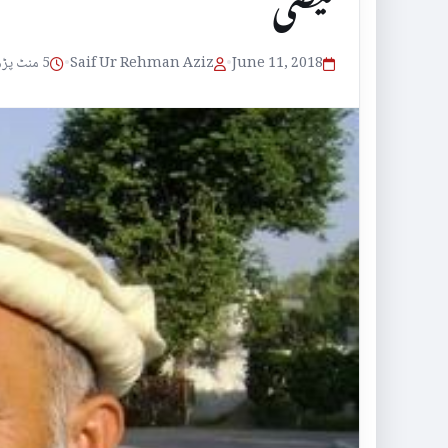
فیضی
June 11, 2018
•
Saif Ur Rehman Aziz
•
5 منٹ پڑھنے کا وقت