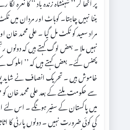
پر اُٹھا کر ’’ شہنشاہ زندہ باد ‘‘ کا نعرہ لگا 
بننا نہیں چاہتا۔ کوہاٹ اور مردان میں ٹک
مراد سعید کو ٹکٹ مل گیا ۔ علی محمد خان ا
نہیں ملا ۔ بعض لوگ کہتے ہیں کہ دونوں رن
پھنس گئے۔ بعض کہتے ہیں کہ ’’ املوک کے 
خاموش ہیں ۔ تحریک انصاف نے شاید پور
سے حکومت ملنے کے بعد علی محمد خان کو صوب
میں پاکستان کے سفیر ہونگے ۔ اس لئے ان
کی کوئی ضرورت نہیں ۔ دونوں پارٹی کا اثاثہ