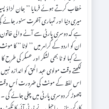
خطاب کرتے ہوئے فرمایا ’’ جان لڑاؤ پسین
میری دنیا اور تمہاری آخرت سنور جائے گی 
ہے کہ دوسری پارٹی سے آنے والی خاتون پر 
ان کو اردو کے گرامر میں ’’ لوٹا ‘‘ کا مونث
نے کہا لو ٹا بھی لشکر اور عسکر کی طرح کا
لکھتے وقت مولوی عبد الحق کو اندازہ نہیں ت
اس لفظ کے مونث کی ضرورت اُس وقت پڑ
چھوڑ کر دوسری پارٹی میں چلی جائے گی 
کارکن نازیہ راحیل نے پی ٹی آئی کا ٹکٹ وا