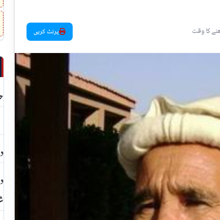
پرنٹ کریں
حد
بچ
دا
دھ
شا