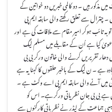
مذکور ہیں ۔ دو کالمی خبریں دو خواتین کے
 ۔ چترال سے تعلق رکھتے والی سابقہ ایم پی
ہ تائب ہوکر امیر مقام سے ملاقات کی ہے اور
ویٰ کیا ہے اُن کے مقابلے میں مسلم لیگ
ں سے دھواں دھار تقریریں کرنے والی خاتون ورکر بی بی
دہ ہے ۔ ن لیگ کے باخبر حلقوں کا کہنا یہ ہے
ٹی میں آنے والی سابقہ ایم پی اے وکٹ ہے ۔
 ہے بی بی جان نظریاتی ورکر ہے۔ اس کو
مذہبی جماعت کے لیڈر نے نظریاتی کارکنوں سے