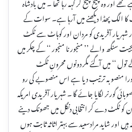
رہے تھے اور وہ چیخ چیخ کر کہہ رہا تھا ۔ میں بادشاہ
ٹ کا الگ پھڈا دیکھنے میں آرہا ہے۔ سوات کے
ور شہریار آفریدی کو مردان اور کوہاٹ سے ٹکٹ
جیت سنگھ والے ’’ منجور نا منجور ‘‘ کے چکر میں
تول ‘‘ میں آگئے مگر دونوں محرونِ ٹکٹ
ا منصوبہ ترتیب دیا ہے اس منصوبے کی رو
ائی گورنر لگایا جائے گا ۔ شہریار آفریدی امریکہ
 کو ٹکٹ دے کر انتخابی دنگل میں جھونک دینے
 ہیں اور شاید مرادسعید سے بہتر اثاثہ ثابت ہوں