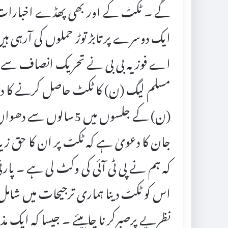
گے ۔ ٹکٹ کے اور بھی پھڈے اخبارات میں 
ایک دوسرے پر تابڑ توڑ حملوں کی آرہی ہیں
اے فوزیہ بی بی نے تحریک انصاف سے توب
مسلم لیگ (ن) کا ٹکٹ حاصل کرنے کا دع
(ن) کے جلسوں میں 5سالو
جان کا دعویٰ ہے کہ ٹکٹ پر ان کا حق زیا
کہ ہم نے پی ٹی آئی کی وکٹ لی ہے ۔ پار
اس کو ٹکٹ دینا ہماری ترجیحات میں شامل
نظریے پرصبرکر نا چاہیئے ۔ جیسا کہ ایک 