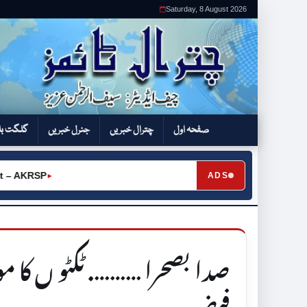
Saturday, 8 August 2026
صفحہ اول
چترال خبریں
جنرل خبریں
گلگت بل
RSP
ADS
►
صدا بصحرا ………. ٹکٹو ں کا م