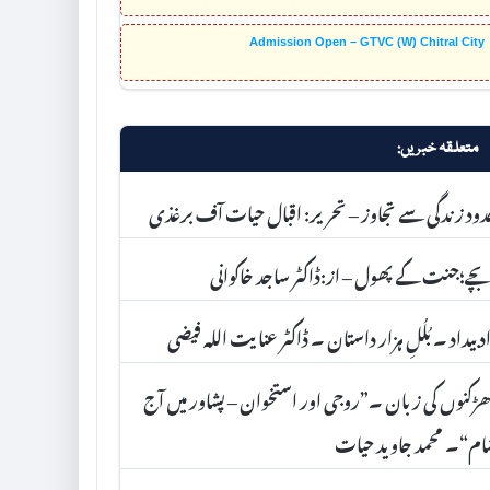
Admission Open – GTVC (W) Chitral City
متعلقہ خبریں:
ود زندگی سے تجاوز – تحریر: اقبال حیات آف برغذی
ے؛جنت کے پھول – از:ڈاکٹر ساجد خاکوانی
د بیداد ۔ بُلُلِ ہزار داستان ۔ ڈاکٹر عنا یت اللہ فیضی
ڑکنوں کی زبان ۔”روجی اور استخوان – پشاور میں آج
م“۔ محمد جاوید حیات