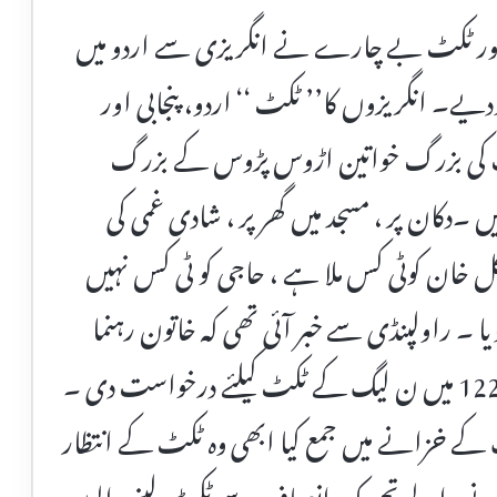
 اور ٹکٹ بے چارے نے انگریزی سے اردو میں
ودیے۔ انگریزوں کا’’ ٹکٹ ‘‘ اردو، پنجابی اور
یہات کی بزرگ خواتین اڑوس پڑوس کے بزرگ
ں ۔دکان پر ، مسجد میں گھر پر ، شادی غمی کی
گل خان کوٹی کس ملا ہے ، حاجی کو ٹی کس نہیں
یا ۔ راولپنڈی سے خبر آئی تھی کہ خاتون رہنما
نازیہ راحیل نے ٹوبہ ٹیک سنگھ حلقہ پی پی 122 میں ن لیگ کے ٹکٹ کیلئے درخواست دی ۔
 خزانے میں جمع کیا ابھی وہ ٹکٹ کے انتظار
ی ہونے والے تحریک انصاف سے ٹکٹ لینے والوں