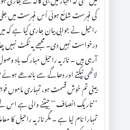
کی فہرست شائع ہوئی اُس فہرست میں جلی ح
راحیل نے جوابی بیان جاری کیا ہے کہ
درخواست نہیں دی۔ مجھے یہ ٹکٹ نہیں چاہ
آرہی ہیں ۔ نازیہ راحیل مبارک باد وصو
لاٹھی ٹیکتے اور دھاگے سے باندھے ہوئے
بیٹی تم خوش قسمت ہو، تمہاری ماموں فوجی
’’تاریک انصاف ‘‘ جیتنے والی ہے اس لئے ی
تمہارا نام لیا ہے ۔ مگر ناز یہ راحیل ک