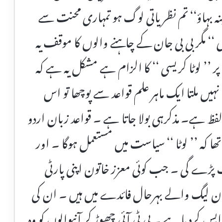
ہ بہاؤ‘‘ تم نظریاتی لوگ ہو تمہاری محنت سے
‘‘ مگر بی بی جان کے چاہنے والوں کا موقف یہ
’’ لوٹا کریسی ‘‘ کا الزام ہے مشکل یہ ہے کہ
 نہیں ملتا ایک ماہر علم قواعد سے پوچھا تو اس
 لفظ ہے۔ مذکرہی بولا جاتا ہے ۔ قواعد زبان اردو
ھا کہ ’’ لوٹا ‘‘ سیاست میں مستعمل ہوگا ۔ اور
ے گی ۔ جب کوئی معزز خاتون اپنی پارٹی
۔ ن لیگ والے بہرحال فائدے میں ہیں ۔ ان کی
پس کردیا ہے ۔ پی ٹی آئی چھوڑ کر آنیوالوں کو وہ