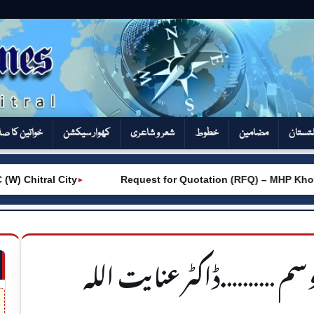
تستان
مضامین
خطوط
شعر و شاعری
کھوار سیکشن‎
خواتین کا ص
ral City
Request for Quotation (RFQ) – MHP Khot – AK
►
وسم ……….ڈاکٹر عنایت اللہ