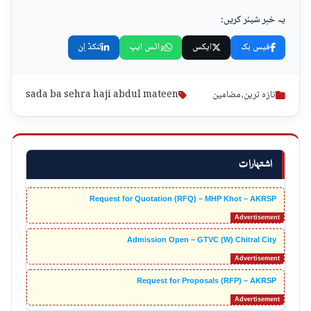
یہ خبر شیئر کریں:
فیس بک
ایکس
واٹس ایپ
لنکڈ اِن
تازہ ترین
,
مضامین
sada ba sehra haji abdul mateen
اشتہارات
Request for Quotation (RFQ) – MHP Khot – AKRSP
Admission Open – GTVC (W) Chitral City
Request for Proposals (RFP) – AKRSP