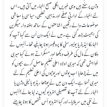
وژن پر سنتے ہیں وہی خبریں اگلی صبح اخبار میں آتی ہیں۔اس
لئے اخبار کے ادارتی صفحے اور مذہبی،تعلیمی،سیاسی یا معاشی
موضوعات والے رنگین اشاعتوں کے ساتھ ہفتہ وار میگزین
کی اہمیت بڑھ گئی ہے۔میں نے ایک دن اُن سے کہا آپ کو
اخبارکا ایڈیٹر یا یونیورسٹی کا پروفیسر ہونا چاہئیے تھا۔اُنہوں نے
دکان کے مال کی طرف دیکھا اور مسکراتے ہوئے کہا میری
خواہش تھی کہ میری اولاد اعلیٰ تعلیم حاصل کرے بچوں کو
میں نے پڑھایا اب پوتوں اور پوتیوں کی اعلیٰ تعلیم کے لئے
میری تمنا ہے۔ایک دن میں نے پوچھا ریڈیو یا ٹیلی وژن یا
اخبار کے لئے آپ کا تفصیلی انٹرویو کیوں نہ لیا جائے؟اُنہوں
نے نفی میں سر ہلایا۔اور کہا انٹرویو اُس شخص کا ہونا چاہیئے