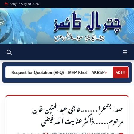
Friday, 7 August 2026
Request for Quotation (RFQ) – MHP Khot – AKRSP
Request fo
►
ADS
صدا بصحرا ……….حاجی عبدالمتین خان
مرحوم………ڈاکٹر عنایت اللہ فیضی