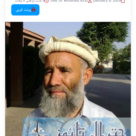
January 8, 2018
•
Saif Ur Rehman Aziz
•
4 منٹ پڑھنے کا وقت
پرنٹ کریں