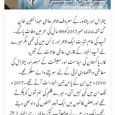
چترال اور پشاور کے معروف تاجر حاجی عبدالمتین خان
گذشتہ ماہ22دسمبر2017کو89سال کی عمر میں وفات پاگئے۔
آپ کی عام شہرت ایک تاجر اور بزنس مین کی تھی مگر میرے
لئے آپ اخبار کے قاری،عالمی حالات کے تجزیہ
کار،پاکستان کی سیاست اور معیشت کے مبصراور چترال کی
معاشی واقتصادی ترقی کے لئے سوچنے والے مفکر تھے۔
2010ء میں ان کے پاس تین اخبارات آتے تھے۔2017ء
تک ان میں کمی نہیں آئی۔میرے قلم کی لغزشوں کو پکڑتے
تھے اور بعض کالموں میں ایک آدھ جملوں کی داد بھی دیتے
تھے۔ایک دن میں نے پوچھاآپ کتنے سالوں سے اخبار پڑھتے