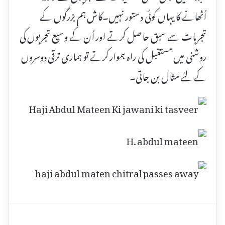
اُٹھانے کا یہاں کوئی دستور نہیں۔کاش ہم بزرگوں کے
تجربات سے سبق حاصل کرتے اور اُن کے وسیع تجربوں کی
روشنی میں مستقبل کی راہ ہموار کرتے تو ہماری ترقی دوسروں
کے لئے مثال بن جاتی۔