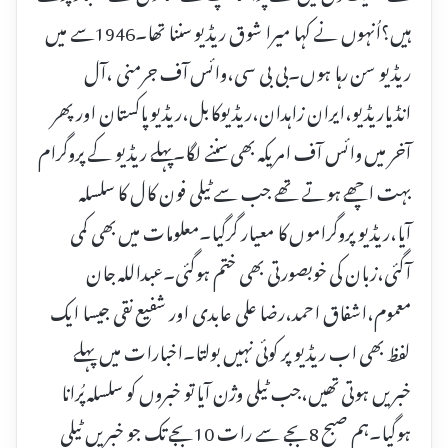
ہیں؟اُنہوں نے کہا میرا شوق ریڈیو سننا تھا۔1946سے میں
ریڈیو سن رہا ہوں۔بی بی سی،وائس آف جرمنی ،آل
انڈیاریڈیو،ایران زاہدان،ریڈیوکابل،ریڈیو پاکستان اور پھر
آخر میں وائس آف امریکہ بھی سننے لگا۔پہلے ریڈیو کے پروگرام
بہت اچھے ہوتے تھے جب سے ٹیلی فون کال کا سلسلہ
آیا،ریڈیو پروگراموں کا معیار گرگیا۔معلومات میں بھی کمی
آگئی،زبان کی خوبصورتی بھی ختم ہوگئی۔عبداللہ جان
معموم،اشفاق احمد،رضا علی عابدی اور شفیع نقی جیسا ایک
لفظ بھی اب ریڈیو پر کوئی نہیں بولتا۔اخبارات میں پہلے
خبریں ہوتی تھیں،جب ٹیلی وژن آیا تو خبروں کو سلسلہ پُرانا
ہوگیا۔ہم صبح 8بجے سے رات 10بجے تک جو خبریں ٹیلی