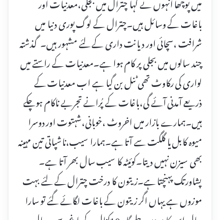
میں پوچھا اُنہوں نے کہا چترال میں بجلی،معدنیات اور
باغات کے وسائل ہیں۔چترال کے لوگ پوری دنیا میں
شرافت ،سچائی اور دیانت داری کے لئے مشہور ہیں۔گذشتہ
چند سالوں میں بجلی پر کام ہوا ہے۔معدنیات کے راستے میں
لواری کی رکاوٹ تھی ٹنل بن گیا ہے اب معدنیات کے
ذریعے آمدنی آئے گی،باغات کے پُرانے تجربے ناکام ہوچکے
ہیں۔ہمارے بازار میں اخروٹ ،خوبانی،شہتوت اور دوسرا
میوہ کابل یا گلگت سے آتا ہے۔ہمارا سیب،ناشپاتی تین مہینہ
بھی سیزن نہیں دیتا۔کوئیٹہ کا سیب سال بھر آتا ہے۔
پشاورتک پہنچتا ہے۔زیتون کا درخت چترال کے لئے بہت
موزوں ہے یہاں اگر زیتون کے باغات لگائے گئے تو سارا
سال اس کا سیزن چلے گا۔10کنال کے باغ سے ہرسال