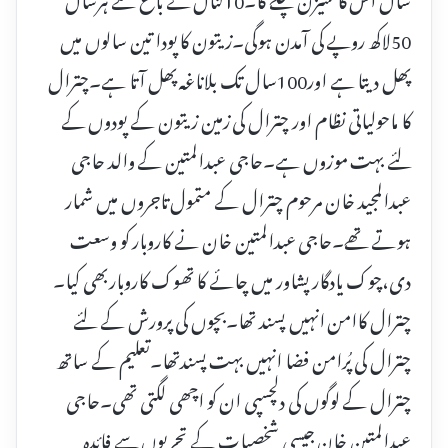
50لاکھ روپے کی آمدن ہوگی۔زیتون کا پودا تین سالوں میں
پھل دیتا ہے اور100سال تک بلاناغہ پھل آتا ہے۔چترال
کا ماحولیاتی نظام اور چترال کی زمین زیتون کے پودوں کے
لئے بہت موزوں ہے۔حاجی عبدالمتین کے والد حاجی
عبدالمجید خان مرحوم چترال کے متمول تاجروں میں شمار
ہوتے تھے۔حاجی عبدالمتین خان نے کاروبار کو وسعت
دی،چوک یادگار پشاور میں چائے کا تھوک کاروباربھی کیا۔
چترال کاامن انہیں پسند تھا۔بچوں کی پرورش کے لئے
چترال کی پُرامن فضا انہیں بہت پسندتھا۔تعلیم کے ساتھ
چترال کے لوگوں کی دلچسپی ان کو اچھی لگتی تھی۔حاجی
عبدالمتین خان جیسی شخصیات کے تجربوں سے فائدہ