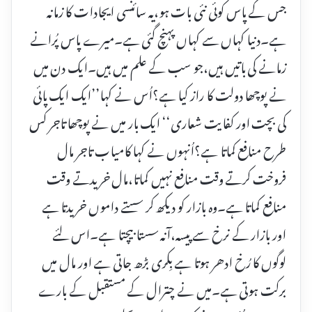
جس کے پاس کوئی نئی بات ہو،یہ سائنسی ایجادات کا زمانہ
ہے۔دنیا کہاں سے کہاں پہنچ گئی ہے۔میرے پاس پُرانے
زمانے کی باتیں ہیں،جو سب کے علم میں ہیں۔ایک دن میں
نے پوچھا دولت کا راز کیا ہے؟اُس نے کہا’’ایک ایک پائی
کی بچت اور کفایت شعاری‘‘ ایک بار میں نے پوچھا تاجر کس
طرح منافع کماتا ہے؟اُنہوں نے کہا کامیاب تاجر مال
فروخت کرتے وقت منافع نہیں کماتا،مال خریدتے وقت
منافع کماتا ہے۔وہ بازار کو دیکھ کر سستے داموں خریدتا ہے
اور بازار کے نرخ سے پیسہ،آنہ سستا بیچتا ہے۔اس لئے
لوگوں کا رُخ ادھر ہوتا ہے بِکری بڑھ جاتی ہے اور مال میں
برکت ہوتی ہے۔میں نے چترال کے مستقبل کے بارے