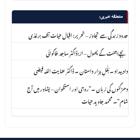
متعلقہ خبریں:
حدود زندگی سے تجاوز – تحریر: اقبال حیات آف برغذی
بچے؛جنت کے پھول – از:ڈاکٹر ساجد خاکوانی
داد بیداد ۔ بُلُلِ ہزار داستان ۔ ڈاکٹر عنا یت اللہ فیضی
دھڑکنوں کی زبان ۔”روجی اور استخوان – پشاور میں آج
شام“۔ محمد جاوید حیات