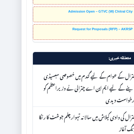
Admission Open – GTVC (W) Chitral City
Request for Proposals (RFP) – AKRSP
متعلقہ خبریں:
ترال کے عوام کے لیے گندم میں خصوصی سبسیڈی
نے کے لیے ایم این اے چترالی نے وزیراعظم کو
رخواست دیدی
رال کی وادی کیلاش میں سالانہ تہوارچلم جوشٹ کا رنگا
گ آغاز