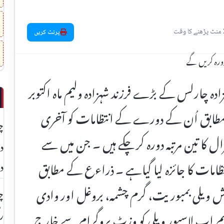
 وقت
پرنٹ کریں
ادہ چارلس کے بڑے فرزند شہزادہ ولیم ماہ اکتوبر
 مطابق اُن کے دورے کے انتظامات کو آخری
چ
 کا تین مرتبہ دورہ کر چکے ہیں ۔ جن میں سے
دی
ظامات کا جائزہ لیا گیاہے ۔ ذراءع کے مطابق
د
اش ویلی بمبوریت، گرم چشمہ، بروغل اور وادی
چت
ہم اب لاسپور ویلی کو وزٹ پروگرام سے خارج
رن