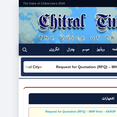
The Voice of Chitral since 2004
فحہ
ویڈیوز
موسم
چترال
انگریزی
C (W) Chitral City
Request for Quotation (RFQ) – MHP 
►
اشتہارات
Request for Quotation (RFQ) – MHP Khot – AKRSP