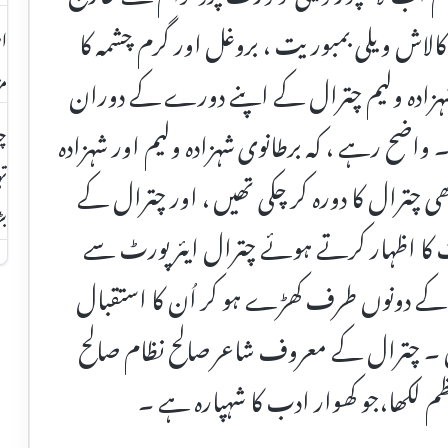
 کالاش ویلی بمبوریت ، بروغل اور گرم چشمہ کا
اس
مز
ہزادہ ولیم چترال کے اپنے دورے کے دوران
اضح رہے ، کہ برطانوی شہزادہ ولیم اور شہزادہ
چت
تہ
بھی چترال کا دورہ کر چکی تھیں ، اور چترال کے
بڑ
ت کا اظہار کرتے ہوئے چترال ایئر پورٹ سے
ڑک کے دونوں طرف کھڑے ہو کر اُن کا استقبال
تھیں ۔ چترال کے معروف شاعر صالح نظام صالح
م لکھا،جو کھوار ادب کا شہپارہ ہے ۔