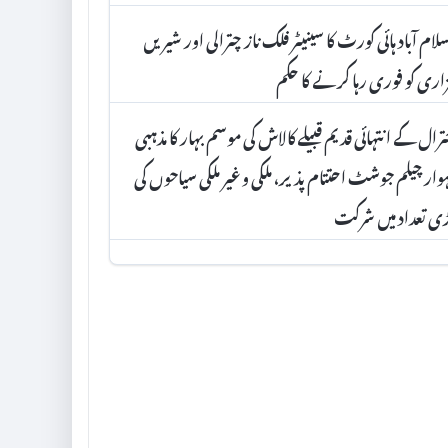
لام آباد ہائی کورٹ کا سینیٹر فلک ناز چترالی اور شیریں
اری کو فوری رہا کرنے کا حکم
رال کے انتہائی قدیم قبیلے کالاش کی موسم بہار کا مذہبی
وار چیلم جوشٹ احتتام پذیر، ملکی و غیر ملکی سیاحوں کی
ی تعداد میں شرکت