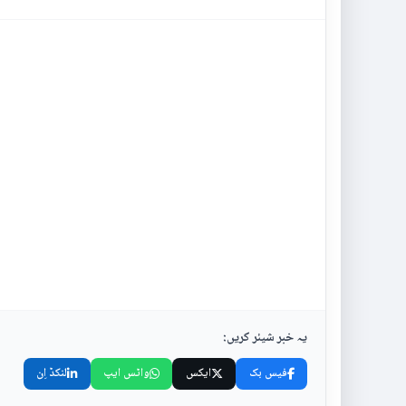
یہ خبر شیئر کریں:
فیس بک
ایکس
واٹس ایپ
لنکڈ اِن