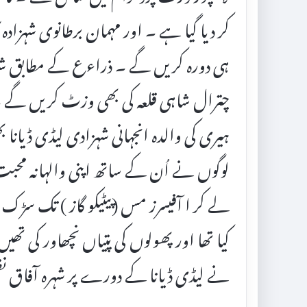
کر دیا گیا ہے ۔ اور مہمان برطانوی شہزادہ
ہی دورہ کریں گے ۔ ذراءع کے مطابق ش
چترال شاہی قلعہ کی بھی وزٹ کریں گے ۔ و
ہیری کی والدہ انجہانی شہزادی لیڈی ڈیانا 
لوگوں نے اُن کے ساتھ اپنی والہانہ محب
لے کر ا آفیسرز مس (پیٹیکو گاز ) تک س
کیا تھا اور پھولوں کی پتیاں نچھاور کی 
نے لیڈی ڈیانا کے دورے پر شہرہ آفاق نظ