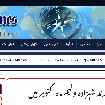
تستان
مضامین
خطوط
شعر و شاعری
کھوار سیکشن‎
خواتین کا ص
Khot – AKRSP
Request for Proposals (RFP) – AKRSP
►
►
ہزادہ ولیم ماہ اکتوبر میں