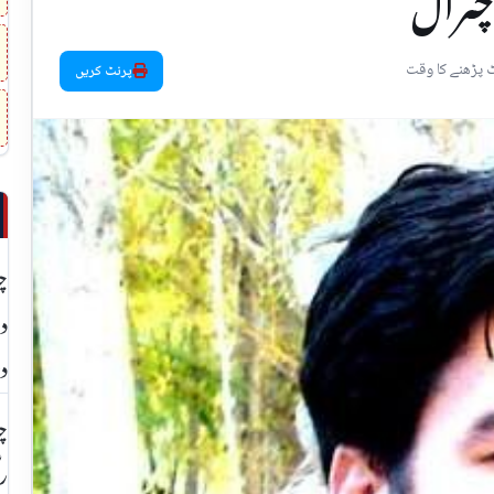
چترال
پرنٹ کریں
چ
دی
د
چت
رن