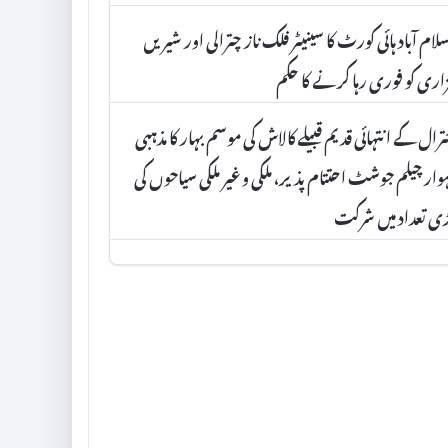
لام آباد ہائی کورٹ کا سینیٹر فلک ناز چترالی اور شیریں
اری کو فوری رہا کرنے کا حکم
رال کے انتہائی قدیم قبیلے کالاش کی موسم بہار کا مذہبی
وار چیلم جوشٹ احتتام پذیر، ملکی و غیر ملکی سیاحوں کی
ی تعداد میں شرکت