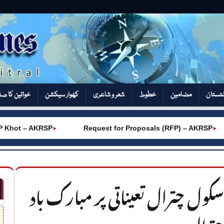
تستان
مضامین
خطوط
شعر و شاعری
کھوار سیکشن‎
خواتین کا ص
t – AKRSP
Request for Proposals (RFP) – AKRSP
►
►
سکول چترال تعیناتی پر مبارک باد