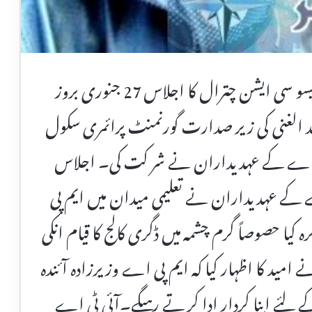
چترال ( نمائندہ چترال ٹائمز) انصاف ٹیچر ایسو سی ایشن چترال کا اجلاس 27 جنوری بروز
د الغنی کی زیر صدارت گورنمنٹ پرائمری سکول
ٹی اے کے عہدیداران نے شر کت کی۔ اجلاس
 کے عہدیداران نے تعلیمی میدان میں ایم پی
یا حصوصاً گرم چشمہ میں ڈگری کالج کا قیام انکی
 امید کا اظہار کیا کہ ایم پی اے وزیرزادہ آئندہ
ے لئے اپنا کردار ادا کر تے رہیگے۔آئی ٹی اے