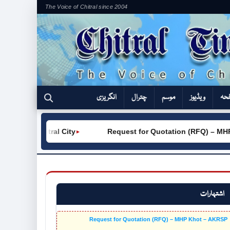
The Voice of Chitral since 2004
فحہ
ویڈیوز
موسم
چترال
انگریزی
(W) Chitral City
Request for Quotation (RFQ) – MHP Kho
►
اشتہارات
Request for Quotation (RFQ) – MHP Khot – AKRSP