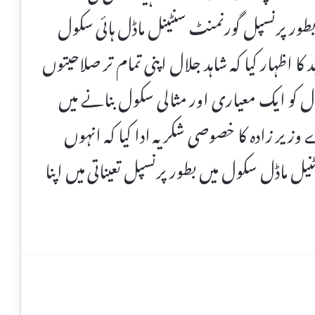
ور پرنسپل گورنمنٹ سنٹینل ماڈل ہائی سکول
 کا اظہار کیا کہ شاہد جلال اپنی تمام تر صلاحیتوں
رال کو ایک معیاری اور مثالی سکول بنانے میں
 وزیر زادہ کا خصوصی شکریہ ادا کیا کہ انہوں
ل ماڈل سکول میں بطور پرنسپل تعیناتی میں اپنا