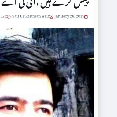
پیش کرتے ہیں ،آئی ٹی اے 
January 28, 2019
•
Saif Ur Rehman Aziz
•
2 منٹ پڑھنے کا وقت