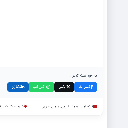
یہ خبر شیئر کریں:
فیس بک
ایکس
واٹس ایپ
لنکڈ اِن
تازہ ترین
,
جنرل خبریں
,
چترال خبریں
شاہد جلال کو پرن