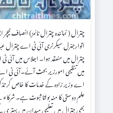
اتوارجنرل سیکرٹری آئی ٹی اے چترال عب
چترال میں منعقد ہوا۔ اجلاس میں آئی 
میں تنظیمی امورزیر بحث آئے۔آئی ٹی اے
اے وزیر زادہ کے خدمات کا خاص کر تذکرہ ک
علم دوستی کا منہ بولتا ثبوت ہے۔ شرکاء نے
بھی چترال میں تعلیمی میدان میں بہتر ی ک