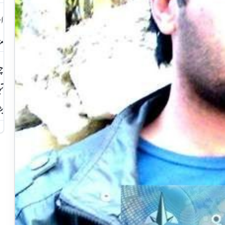
اس
مز
چت
تہ
بڑ