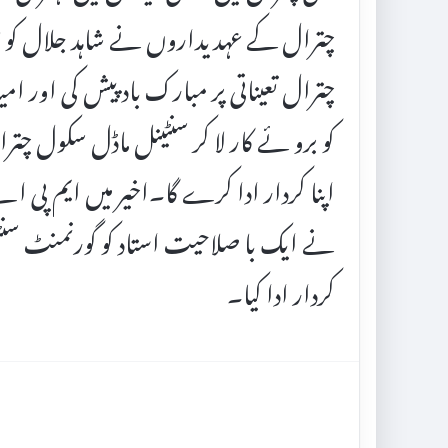
چترال کے عہدیداروں نے شاہد جلال کو بط
چترال تعیناتی پر مبارک باد پیش کی اور امید
کو برو ئے کار لا کر سنٹینل ماڈل سکول چت
اپنا کردار ادا کرے گا۔اخیر میں ایم پی اے
نے ایک با صلاحیت استاد کو گورنمنٹ سنٹنی
کردار ادا کیا۔