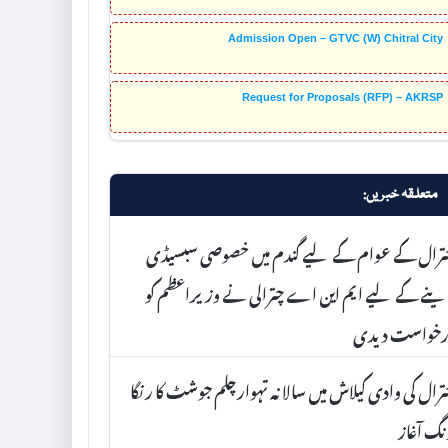
Admission Open – GTVC (W) Chitral City
Request for Proposals (RFP) – AKRSP
متعلقہ خبریں:
ترال کے عوام کے لیے گندم میں خصوصی سبسیڈی
نے کے لیے ایم این اے چترالی نے وزیراعظم کو
رخواست دیدی
رال کی وادی کیلاش میں سالانہ تہوارچلم جوشٹ کا رنگا
گ آغاز