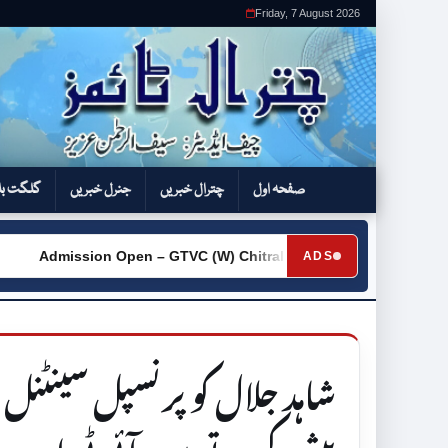
Friday, 7 August 2026
صفحہ اول
چترال خبریں
جنرل خبریں
گلگت بل
Admission Open – GTVC (W) Chitral City
Request for Qu
ADS
►
شاہد جلال کو پرنسپل سینٹنل 