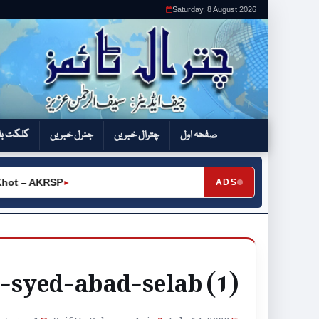
Saturday, 8 August 2026
صفحہ اول
چترال خبریں
جنرل خبریں
گلگت بل
hot – AKRSP
ADS
►
s-syed-abad-selab (1)