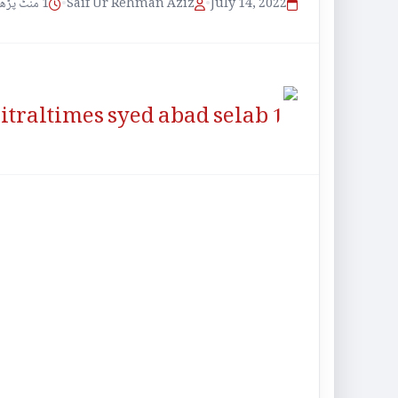
1 منٹ پڑھنے کا وقت
•
Saif Ur Rehman Aziz
•
July 14, 2022