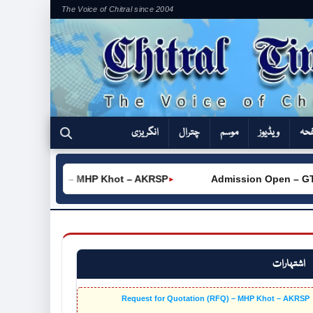
The Voice of Chitral since 2004
فحہ
ویڈیوز
موسم
چترال
انگریزی
tation (RFQ) – MHP Khot – AKRSP
Admission Open – GTVC
►
اشتہارات
Request for Quotation (RFQ) – MHP Khot – AKRSP