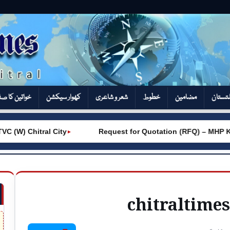
تستان
مضامین
خطوط
شعر و شاعری
کھوار سیکشن‎
خواتین کا ص
 (W) Chitral City
Request for Quotation (RFQ) – MHP K
►
chitraltime