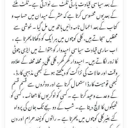
کے بعد سیاسی قیادت پارٹی ٹکٹ ے نوازتی ہے۔ٹکٹ ملنے
کے بعد یوں محسوس کرتا ہے کہ حشر کے میدان میں حساب و
کتاب کے بعد اعمال نامہ دائیں ہاتھ میں مل گیا ۔ خوشی سے
محفلیں سجاتے ہیں، گلی کوچوں میں ہر ایک کو دکھاتا پھرتا ہے ،
اب ساری قیادت سیاسی امیدوار کو جتوانے میں ایڑی چوٹی
کا زور لگاتے ہیں۔ امیدوار گھر گھر، گلی گلی، محلہ محلہ کے علاوہ
وقت اور حالات کی نزاکت کو دیکھتے ہوئے کبھی مذہبی کارڈ ،
کبھی قومیت کارڈ استعمال کرتا ہے اور ووٹروں سے قسم قسم
کے وعدے وعید کرتا ہے ۔ کسی کو نوکریوں کا جھانسہ ، کسی کو
ٹھیکوں کا لالچ دیتا ہے۔ شب کے دو بجے تک جان کی پرواہ
کئے بغیر گلی کوچوں میں پھرتا ہے ۔ راتوں کو نیند حرام اور دن