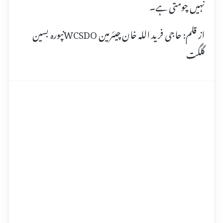
نہیں چومتی ہے۔
از قلم: حاجی فرید اللہ خان چیئرمین WCSDOنپورہ بسین
گلگت