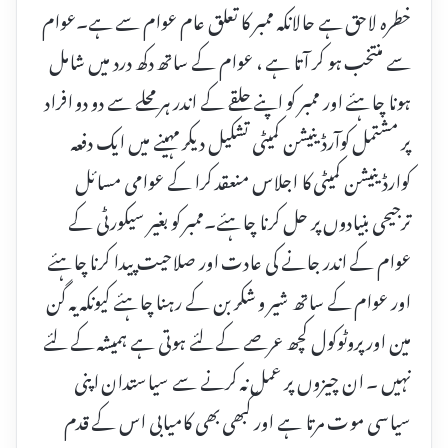
خطرہ لاحق ہے حالانکہ ممبر کا تعلق عام عوام سے ہے۔عوام
سے منتخب ہو کر آتا ہے ، عوام کے ساتھ دکھ درد میں شامل
ہونا چاہئے اور ممبر کو اپنے حلقے کے اندر ہر محلے سے دو دو افراد
پر مشتمل کوآرڈینیشن کمیٹی تشکیل دیکر مہینے میں ایک دفعہ
کوارڈینیشن کمیٹی کا اجلاس منعقد کرا کے عوامی مسائل
ترجیحی بنیادوں پر حل کرنا چاہئے۔ممبر کو بغیر سیکورٹی کے
عوام کے اندر جانے کی عادت اور صلاحیت پیدا کرنا چاہئے
اور عوام کے ساتھ شیر و شکر بن کے رہنا چاہئے کیونکہ یہ گن
مین اور پروٹوکول کچھ عرصے کے لئے ہوتی ہے ہمیشہ کے لئے
نہیں ۔ ان چیزوں پر عمل نہ کرنے سے سیاستدان اپنی
سیاسی موت مرتا ہے اور کبھی بھی کامیابی اس کے قدم