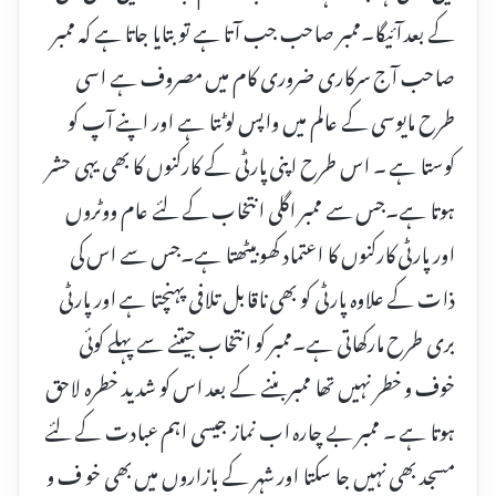
کے بعد آئیگا۔ممبر صاحب جب آتا ہے تو بتایا جاتا ہے کہ ممبر
صاحب آج سرکاری ضروری کام میں مصروف ہے اسی
طرح مایوسی کے عالم میں واپس لوٹتا ہے اور اپنے آپ کو
کوستا ہے ۔ اس طرح اپنی پارٹی کے کارکنوں کا بھی یہی حشر
ہوتا ہے۔جس سے ممبر اگلی انتخاب کے لئے عام ووٹروں
اور پارٹی کارکنوں کا اعتماد کھو بیٹھتا ہے۔جس سے اس کی
ذات کے علاوہ پارٹی کو بھی ناقابل تلافی پہنچتا ہے اور پارٹی
بری طرح مارکھاتی ہے۔ممبر کو انتخاب جیتنے سے پہلے کوئی
خوف و خطر نہیں تھا ممبر بننے کے بعد اس کو شدید خطرہ لاحق
ہوتا ہے ۔ ممبر بے چارہ اب نماز جیسی اہم عبادت کے لئے
مسجد بھی نہیں جا سکتا اور شہر کے بازاروں میں بھی خو ف و