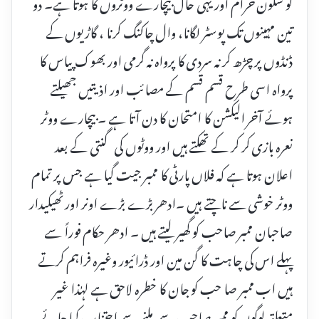
کو سکون حرام اور یہی حال بیچارے ووٹروں کا ہوتا ہے۔ دو
تین مہینوں تک پوسٹر لگانا، وال چاکنگ کرنا ، گاڑیوں کے
ڈنڈوں پر چڑھ کر نہ سردی کا پرواہ نہ گرمی اور بھوک پیاس کا
پرواہ اسی طرح قسم قسم کے مصائب اور اذیتیں جھیلتے
ہوئے آخر الیکشن کا امتحان کا دن آتا ہے ۔ بیچارے ووٹر
نعرہ بازی کر کر کے تھکتے ہیں اور ووٹوں کی گنتی کے بعد
اعلان ہوتا ہے کہ فلاں پارٹی کا ممبر جیت گیا ہے جس پر تمام
ووٹر خوشی سے ناچتے ہیں ۔ادھر بڑے بڑے اونر اور ٹھیکیدار
صاحبان ممبر صاحب کو گھیر لیتے ہیں ۔ ادھر حکام فوراً سے
پہلے اس کی چاہت کا گن مین اور ڈرائیور وغیرہ فراہم کرتے
ہیں اب ممبر صا حب کو جان کا خطرہ لاحق ہے لہٰذا غیر
متعلقہ لوگوں کو ممبر صاحب سے ملنے سے اجتناب کیا جائے ۔