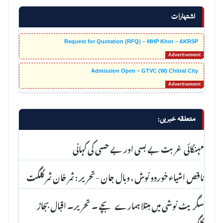
اشتہارات
Request for Quotation (RFQ) – MHP Khot – AKRSP
Admission Open – GTVC (W) Chitral City
متعلقہ خبریں:
مہنگائی غربت بے بسی اور بے حسی کی کہانی
ناقص اشیاء خوردو نوش ، وبال جان -تحریر : ثمر خان ثمر گلگت
سگریٹ نوشی میں مبتلا ہمارے بچے ۔ تحریر۔ اقبال بجاڑ