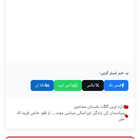
یہ خبر شیئر کریں:
فیس بک
ایکس
واٹس ایپ
لنکڈ اِن
تازہ ترین
,
گلگت بلتستان
,
مضامین
سیاستدان کی زندگی اور اسکی سیاسی موت..... از قلم: حاجی فرید اللہ
خان