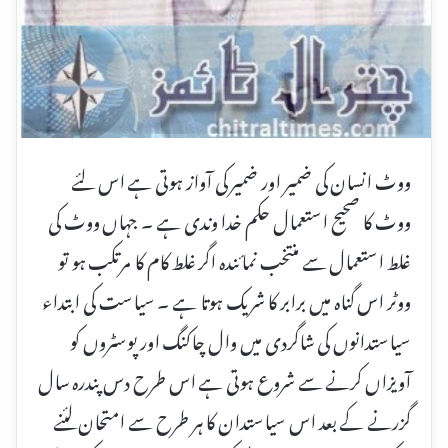
ووٹ انسان کی ضمیر اور ضمیر کی آواز ہوتی ہے اس لئے
ووٹ کا صحیح استعمال حکم خدا وندی ہے ۔ جہاں ووٹ کی
غلط استعمال سے منتخب نمائندہ اگر غلط کام کا مرتکب ہو تو
ووٹر اس گناہ میں برابر کا شریک ہوتا ہے ۔ سیاست کی ابتداء
سیاستدانوں کی شاگردی میں وال چاکنگ اور پوسٹروں کو
آویزاں کرنے سے شروع ہوتی ہے اس طرح دس پندرہ سال
گزرنے کے بعد اس سیاستدان کا ہر طرح سے امتحان لئنے