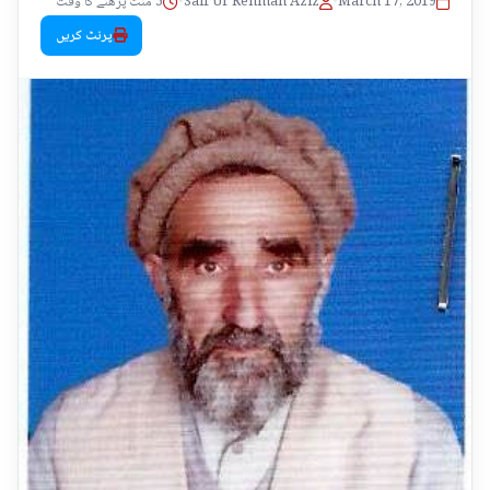
March 17, 2019
•
Saif Ur Rehman Aziz
•
5 منٹ پڑھنے کا وقت
پرنٹ کریں