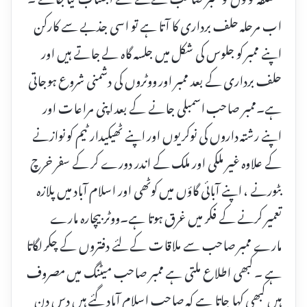
اب مرحلہ حلف برداری کا آتا ہے تو اسی جذبے سے کارکن
اپنے ممبر کو جلوس کی شکل میں جلسہ گاہ لے جاتے ہیں اور
حلف برداری کے بعد ممبر اور ووٹروں کی دشمنی شروع ہوجاتی
ہے۔ممبر صاحب اسمبلی جانے کے بعد اپنی مراعات اور
اپنے رشتہ داروں کی نوکریوں اور اپنے ٹھیکیدار ٹیم کو نوازنے
کے علاوہ غیر ملکی اور ملک کے اندر دورے کر کے سفر خرچ
بٹورنے ، اپنے آبائی گاؤں میں کوٹھی اور اسلام آباد میں پلازہ
تعمیر کرنے کے فکر میں غرق ہوتا ہے۔ووٹر بیچارہ مارے
مارے ممبر صاحب سے ملاقات کے لئے دفتروں کے چکر لگاتا
ہے ۔ کبھی اطلاع ملتی ہے ممبر صاحب میٹنگ میں مصروف
ہیں کبھی کہا جاتا ہے کہ صاحب اسلام آباد گئے ہیں دس دن