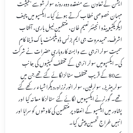
ایشن کے تعاون سے منعقدہ دوہ روزہ سولر شوسے بحیثیت
مہمان خصوصی خطاب کرتے ہوئے کیا۔ ایکسپو میں چیف
ایگزیکٹیو پیڈو انجینئر نعیم خان، منتظمین نبیل باری، آفتاب
اشرف،حمیدمروت جی ایم بزنس ڈویلپمنٹ پاک ڈیٹا کام
سمیت سولر انرجی سے وابستہ کاروباری حضرات نے شرکت
کی۔ ایکسپومیں سولر انرجی کے مختلف کمپنیوں کی جانب
سے80 کے قریب مختلف سٹالزلگائے گئے تھے جن میں
سولربیٹریز، سولرفین، سولر انورٹرزاوردیگراشیاء رکھے گئے
تھے۔ گورنرنے ایکسپومیں لگائے گئے سٹالز کا معائنہ کیا اور
پشاور میں ایکسپو کے انعقاد پر منتظمین کی کاوشوں کو سراہا اور
انہیں خراج تحسین پیش کیا۔