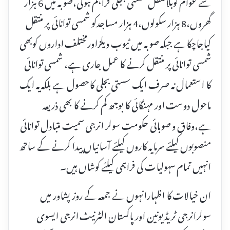
سے عوام کوبلاتعطل سستی بجلی فراہم ہوگی،صوبہ میں 6 ہزار
گھروں،8 ہزار سکولوں،4 ہزار مساجدکو شمسی توانائی پر منتقل
کیاجاچکاہے جبکہ صوبہ میں ٹیوب ویلزاورمختلف اداروں کوبھی
شمسی توانائی پر منتقل کرنے کا عمل جاری ہے، شمسی توانائی
کا استعمال نہ صرف ایک سستی بجلی کاحصول ہے بلکہ یہ ایک
ماحول دوست اور مہنگائی کا بوجھ کم کرنے کا بھی ذریعہ
ہے،وفاق و صوبائی حکومت سولر انرجی سمیت متبادل توانائی
منصوبوں کیلئے سرمایہ کاروں کیلئے آسانیاں پیدا کرنے کے ساتھ
انہیں تمام سہولیات کی فراہمی کیلئے کوشاں ہیں۔
ان خیالات کا اظہارانہوں نے جمعہ کے روز پشاور میں
سولرانرجی ٹریڈ یونین اور پاکستان الٹرنیٹ انرجی ایسوی