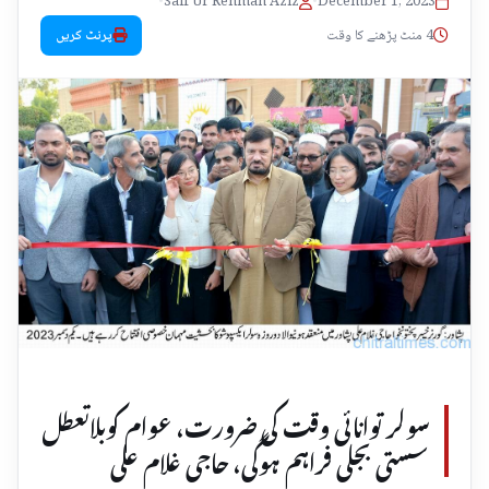
•
Saif Ur Rehman Aziz
•
December 1, 2023
4 منٹ پڑھنے کا وقت
پرنٹ کریں
سولر توانائی وقت کی ضرورت، عوام کوبلاتعطل
سستی بجلی فراہم ہوگی، حاجی غلام علی