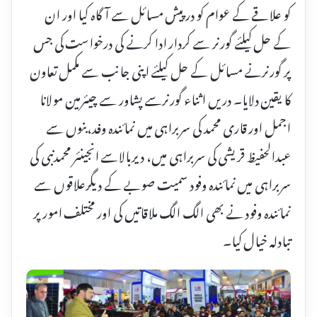
کو علاقے کے عوام کو درپیش مسائل سے آگاہ کیا اور ان
کے حل کیلئے گورنر سے کردار ادا کرنے کی درخواست کی جس
پر گورنرنے مسائل کے حل کیلئے اپنی جانب سے مکمل تعاون
کا یقین دلایا۔ دریں اثناء گورنرسے پشاور سے چیئرمین مولانا
اجمل اور قاری محمد کی سربراہی میں نمائندہ وفد،بنوں سے
عبدالحفیظ قریشی کی سربراہی میں، دیربالاسے انجینئر محمدنبی کی
سربراہی میں نمائندہ وفود سمیت صوبے کے دیگرعلاقوں سے
نمائندہ وفود نے بھی الگ الگ ملاقاتیں کی اور مختلف امور پر
تبادلہ خیال کیا۔