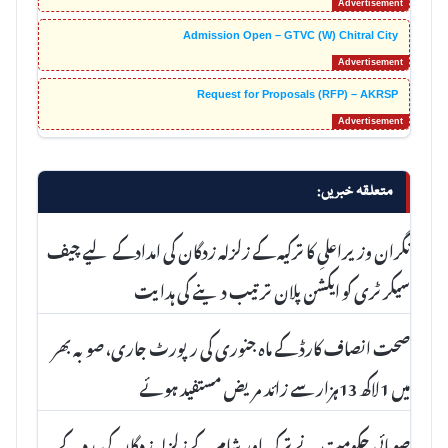
Admission Open – GTVC (W) Chitral City
Request for Proposals (RFP) – AKRSP
متعلقہ خبریں:
نگران وزیراعلیِ کا ترکیہ کے زلزلہ زدگان کی امدادکے لیے چیف
سیکرٹری کو ایکشن پلان ترتیب دینے کی ہدایت
صحت انصاف کارڈ کے ماہ جنوری کی رپورٹ جاری، صوبہ بھر
میں 1لاکھ 13ہزار سے زائد مریض مستفید ہوئے
صوبائی حکومت نے ترکیہ اور شام کے زلزلہ زدگان کی مدد کے