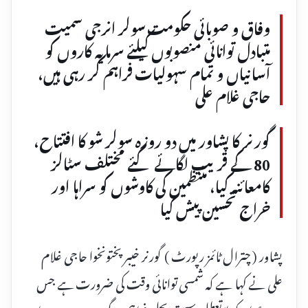
وفاق و صوبائی حکومت سولر انرجی سمیت
متبادل توانائی منصوبوں کیلئے سرمایہ کاروں کو
آسانیاں و تمام سہولیات فراہم کر رہی ہیں،
حاجی غلام علی
گورنر کا پشاور میں دو روزہ سولر شو کا افتتاح،
80 کے قریب لگائے گئے مختلف سٹالز
کامعائنہ کیا، منتظمین کی کاوشوں کو سراہا اور
خراج تحسین پیش کیا
پشاور ( چترال ٹائمز رپورٹ ) گورنر خیبر پختونخوا حاجی غلام
علی نے کہا ہے کہ شمسی توانائی وقت کی ضرورت ہے جس