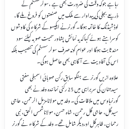
رہاہے جوکہ وقت کی ضرورت بھی ہے ،سولرسسٹم کے
ذریعے بجلی کی پیداوار سے ملک میں صنعتوں کو فروغ ملے گا،
لوڈشیڈنگ کا خاتمہ ہوگا۔ گورنرنے ایکپسو کے شرکاء کی کاوشوں
کوسراہتے ہوئے کہاکہ یہ نمائش پشاور سمیت صوبہ کیلئے سود
مند ثابت ہوگا اور عوام کونہ صرف سولر سسٹم کی تنصیب بلکہ
اس کی آفادیت سے آگاہی بھی حاصل ہوگی۔
علاوہ ازیں گورنر سے ہنگو سابق رکن صوبائی اسمبلی مفتی
سیدجنان کی سربراہی میں 25 رکنی نمائندہ وفد نے بھی
گورنرہاوس میں ملاقات کی۔ وفد میں مولانامزمل الرحمن، حاجی
سیدگل، حاجی گل رحمن، شاہ حسن، مولاناشمس الحق، نبی
رحمان، ظاہرگل اوردیگر شامل تھے۔ وفد کے شرکاء نے گورنر