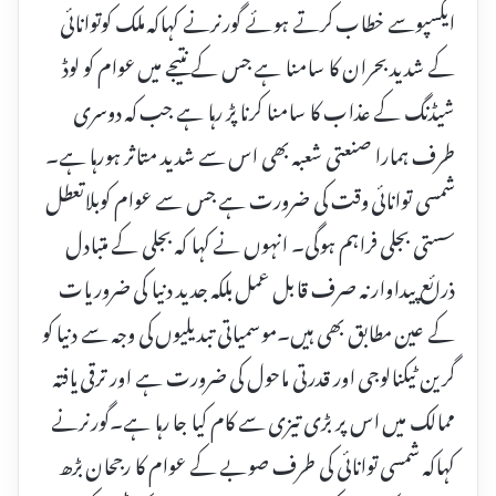
ایکسپوسے خطاب کرتے ہوئے گورنرنے کہاکہ ملک کوتوانائی
کے شدید بحران کا سامنا ہے جس کے نتیجے میں عوام کو لوڈ
شیڈنگ کے عذاب کا سامنا کرنا پڑ رہا ہے جب کہ دوسری
طرف ہمارا صنعتی شعبہ بھی اس سے شدید متاثر ہورہا ہے۔
شمسی توانائی وقت کی ضرورت ہے جس سے عوام کوبلاتعطل
سستی بجلی فراہم ہوگی۔ انہوں نے کہا کہ بجلی کے متبادل
ذرائع پیداوار نہ صرف قابل عمل بلکہ جدید دنیا کی ضروریات
کے عین مطابق بھی ہیں۔موسمیاتی تبدیلیوں کی وجہ سے دنیا کو
گرین ٹیکنالوجی اور قدرتی ماحول کی ضرورت ہے اور ترقی یافتہ
ممالک میں اس پر بڑی تیزی سے کام کیا جا رہا ہے۔گورنرنے
کہاکہ شمسی توانائی کی طرف صوبے کے عوام کا رجحان بڑھ