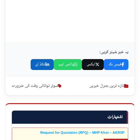
یہ خبر شیئر کریں:
فیس بک
ایکس
واٹس ایپ
لنکڈ اِن
تازہ ترین
,
جنرل خبریں
سولر توانائی وقت کی ضرورت
اشتہارات
Request for Quotation (RFQ) – MHP Khot – AKRSP