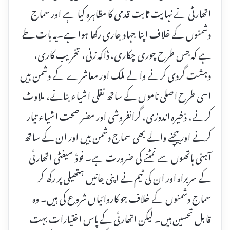
اتھارٹی نے نہایت ثابت قدمی کا مظاہرہ کیا ہے اور سماج
دشمنوں کے خلاف اپنا جہاد جاری رکھا ہوا ہے۔یہ بات طے
ہے کہ جس طرح چوری چکاری، ڈاکہ زنی، تخریب کاری،
دہشت گردی کرنے والے ملک اور معاشرے کے دشمن ہیں
اسی طرح اصلی ناموں کے ساتھ نقلی اشیاء بنانے، ملاوٹ
کرنے، ذخیرہ اندوزی، گرانفروشی اور مضر صحت اشیاء تیار
کرنے اور بیچنے والے بھی سماج دشمن ہیں اور ان کے ساتھ
آہنی ہاتھوں سے نمٹنے کی ضرورت ہے۔ فوڈ سیفٹی اتھارٹی
کے سربراہ اور ان کی ٹیم نے اپنی جانیں ہتھیلی پر رکھ کر
سماج دشمنوں کے خلاف جو کاروائیاں شروع کی ہیں۔ وہ
قابل تحسین ہیں۔ لیکن اتھارٹی کے پاس اختیارات بہت