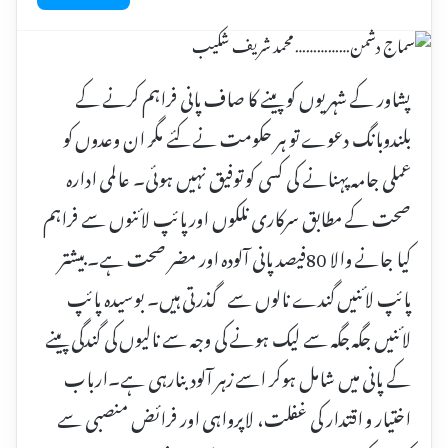
پشاور کے شہریوں کو پینے کا صاف پانی فراہم کرنے کے
بلندوبانگ دعوے تو ہر حکومت نے کئے مگر ان وعدوں کو
عملی جامہ پہنانے کی کسی کو توفیق نہیں ہوئی۔ عالمی ادارہ
صحت کے مطابق سرکاری نلکوں اور پائپ لائنوں سے فراہم
کیا جانے والا 80فیصد پانی آلودہ اور مضر صحت ہے۔ بیشتر
پائپ لائنیں گندے نالوں سے گذرتی ہیں۔ بوسیدہ پائپ
لائنیں جگہ جگہ سے لیک ہونے کی وجہ سے نالیوں کی گندگی پینے
کے پانی میں شامل ہوکر اسے زہر آلودبنارہی ہے۔ارباب
اختیار و اقتدار کی غفلت، لاپرواہی اور فرائض منصبی سے