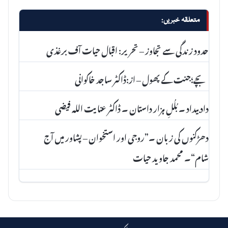
متعلقہ خبریں:
حدود زندگی سے تجاوز – تحریر: اقبال حیات آف برغذی
بچے؛جنت کے پھول – از:ڈاکٹر ساجد خاکوانی
داد بیداد ۔ بُلُلِ ہزار داستان ۔ ڈاکٹر عنا یت اللہ فیضی
دھڑکنوں کی زبان ۔”روجی اور استخوان – پشاور میں آج
شام“۔ محمد جاوید حیات