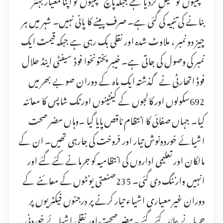
بنانے کی تنبیہ کی گئی ہے۔ صرف پینے کا پانی نہیں۔ شہر میں ہر
چیز دو نمبر ، ملاوٹ شدہ اور نقلی بک رہی ہے جبکہ قیمت ایک
نمبر کی وصول کی جاتی ہے۔ خیبر پختونخوا فوڈ سیفٹی اینڈ حلال
فوڈ اتھارٹی نے گذشتہ ایک ماہ کے دوران صوبے بھر میں
692سکولوں اور کالجوں کے کینٹینوں اور ٹک شاپس کا معائنہ
کیا۔ جہاں صفائی کا انتظام ناقص پایا گیا ۔وہاں مضر صحت
اشیائے خوردونوش تیار اور فروخت کی جارہی تھیں۔ ان کے
مالکان اور تعلیمی اداروں کی انتظامیہ کو جرمانے کئے گئے اور
انہیں وارننگ دی گئی۔ 235صنعتی یونٹوں کے معائنے کے
دوران غیر معیاری اشیاء تیار کرنے پر درجنوں فیکٹریوں پر
جرمانے عائد کئے گئے ۔مضر صحت اور نقلی اشیائے خوردنی