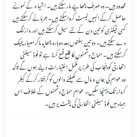
محدود ہیں۔ وہ صرف چھاپے مار سکتے ہیں۔ اشیاء کے نمونے
حاصل کرکے انہیں ٹیسٹ کرواسکتے ہیں۔ جرمانے کرسکتے ہیں
کسی فیکٹری کو تین دن کے لئے سیل کرسکتے ہیں اور وارننگ
دے سکتے ہیں۔ دو تین ہفتوں بعد دوبارہ چھاپہ ماکر معیار چیک
کرسکتے ہیں۔ سماج دشمنوں کا قلع قمع کرنا ہے تو فوڈ سیفٹی
اتھارٹی کو پنجاب کی طرز پر مکمل اختیارات دینے ہوں گے تاکہ
وہ عوام کی جان و مال سے کھیلنے والوں کو گرفتار کرکے کیفر
کردار تک پہنچا سکیں۔ عوام سماج دشمنوں کے خلاف اس
جہاد میں فوڈ سیفٹی اتھارٹی کی پشت پر ہیں۔