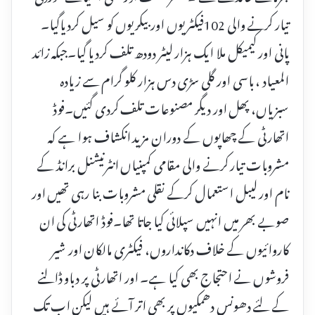
تیار کرنے والی 102فیکٹریوں اور بیکریوں کو سیل کردیاگیا۔
پانی اور کیمیکل ملا ایک ہزار لیٹر دودھ تلف کردیا گیا۔جبکہ زائد
المعیاد ، باسی اور گلی سڑی دس ہزار کلو گرام سے زیادہ
سبزیاں، پھل اور دیگر مصنوعات تلف کردی گئیں۔فوڈ
اتھارٹی کے چھاپوں کے دوران مزید انکشاف ہوا ہے کہ
مشروبات تیار کرنے والی مقامی کمپنیاں انٹرنیشنل برانڈ کے
نام اور لیبل استعمال کرکے نقلی مشروبات بنا رہی تھیں اور
صوبے بھر میں انہیں سپلائی کیا جاتا تھا۔فوڈ اتھارٹی کی ان
کاروائیوں کے خلاف دکانداروں، فیکٹری مالکان اور شیر
فروشوں نے احتجاج بھی کیا ہے۔ اور اتھارٹی پر دباو ڈالنے
کے لئے دھونس دھمکیوں پر بھی اتر آئے ہیں لیکن اب تک