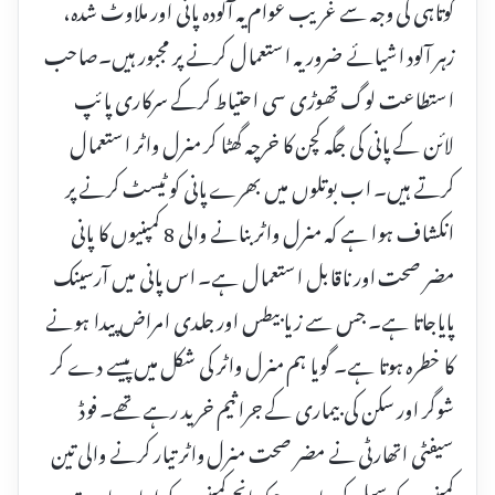
کوتاہی کی وجہ سے غریب عوام یہ آلودہ پانی اور ملاوٹ شدہ،
زہر آلود اشیائے ضروریہ استعمال کرنے پر مجبور ہیں۔صاحب
استطاعت لوگ تھوڑی سی احتیاط کرکے سرکاری پائپ
لائن کے پانی کی جگہ کچن کا خرچہ گھٹا کر منرل واٹر استعمال
کرتے ہیں۔ اب بوتلوں میں بھرے پانی کو ٹیسٹ کرنے پر
انکشاف ہوا ہے کہ منرل واٹر بنانے والی 8 کمپنیوں کا پانی
مضر صحت اور ناقابل استعمال ہے۔ اس پانی میں آرسینک
پایاجاتا ہے۔ جس سے زیابیطس اور جلدی امراض پیدا ہونے
کا خطرہ ہوتا ہے۔ گویا ہم منرل واٹر کی شکل میں پیسے دے کر
شوگر اور سکن کی بیماری کے جراثیم خرید رہے تھے۔ فوڈ
سیفٹی اتھارٹی نے مضر صحت منرل واٹر تیار کرنے والی تین
کمپنیوں کو سیل کردیا ہے جبکہ پانچ کمپنیوں کو اپنا معیار بہتر