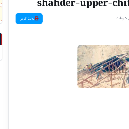
shahder-upper-chit
پرنٹ کریں