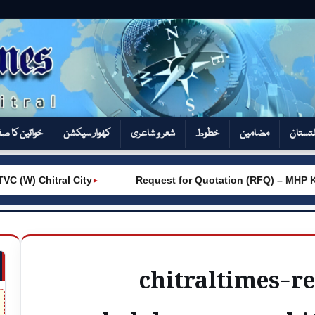
تستان
مضامین
خطوط
شعر و شاعری
کھوار سیکشن‎
خواتین کا ص
(W) Chitral City
Request for Quotation (RFQ) – MHP Kh
►
chitraltimes-r