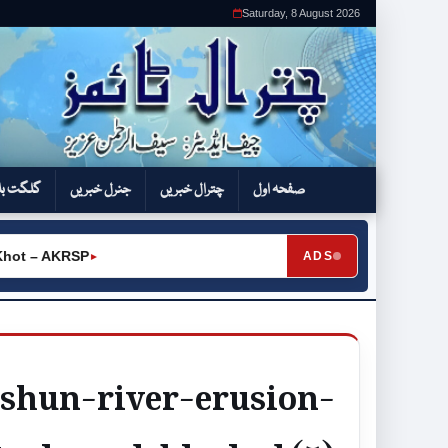
Saturday, 8 August 2026
صفحہ اول
چترال خبریں
جنرل خبریں
گلگت بل
ot – AKRSP
ADS
►
eshun-river-erusion-