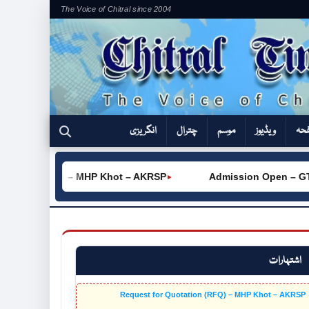
The Voice of Chitral since 2004
فحہ
ویڈیوز
موسم
چترال
انگریزی
tation (RFQ) – MHP Khot – AKRSP
Admission Open – GTVC 
►
اشتہارات
Request for Quotation (RFQ) – MHP Khot – AKRSP