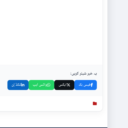
یہ خبر شیئر کریں:
فیس بک
ایکس
واٹس ایپ
لنکڈ اِن