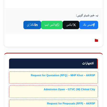
یہ خبر شیئر کریں:
فیس بک
ایکس
واٹس ایپ
لنکڈ اِن
اشتہارات
Request for Quotation (RFQ) – MHP Khot – AKRSP
Admission Open – GTVC (W) Chitral City
Request for Proposals (RFP) – AKRSP