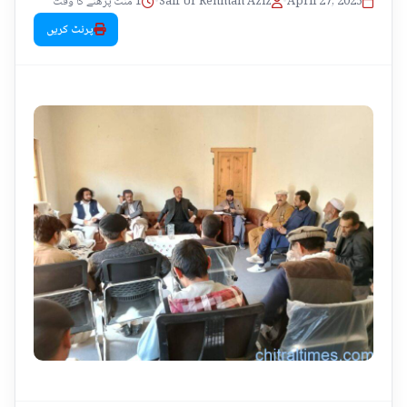
1 منٹ پڑھنے کا وقت
•
Saif Ur Rehman Aziz
•
April 27, 2025
پرنٹ کریں