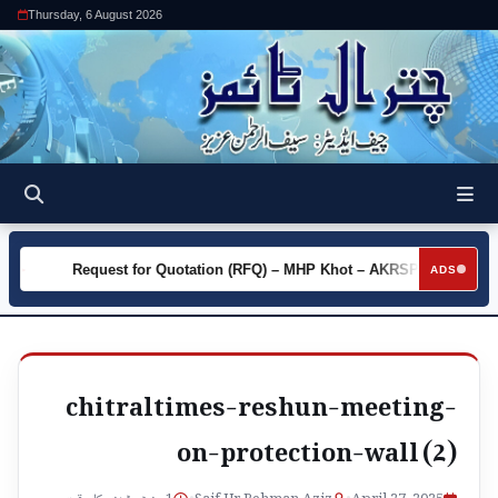
Thursday, 6 August 2026
y
Request for Quotation (RFQ) – MHP Khot – AKRSP
Requ
►
►
ADS
chitraltimes-reshun-meeting-
on-protection-wall (2)