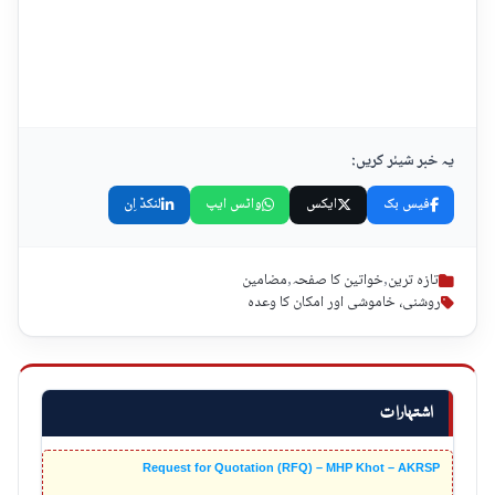
یہ خبر شیئر کریں:
فیس بک
ایکس
واٹس ایپ
لنکڈ اِن
تازہ ترین
,
خواتین کا صفحہ
,
مضامین
روشنی، خاموشی اور امکان کا وعدہ
اشتہارات
Request for Quotation (RFQ) – MHP Khot – AKRSP