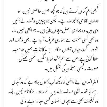
کبھی ہم گمان کرتے ہیں کہ جو کچھ ہمیں حاصل نہیں، وہ
ہماری ناکامی کا ثبوت ہے۔ لیکن جو چیزیں وقت نے ہمیں
دی ہیں، وہ ہماری اصل پہچان بناتی ہیں۔ جو ابھی نہیں ملا،
وہ بھی کسی سمت سے ہماری طرف آ رہا ہے—بس وقت اور
شعور کے درمیان توازن درکار ہے۔ کائنات ہمیں وہ سب
عطا کرتی ہے جس سے ہم نشوونما پا سکیں، کبھی تحفے کی
صورت، کبھی امتحان کی شکل میں۔
اکثر انسان اپنے ماضی کو دیکھ کر یہ بھول جاتا ہے کہ وہ کہاں
سے آیا تھا۔ یتیمی صرف والدین کے نہ ہونے کا نام نہیں، بلکہ
وہ کیفیت بھی ہے جہاں انسان کسی سہارا دینے والی