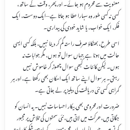
معنویت سے محروم ہو جائے۔ اور پھر، وقت کے ساتھ،
کسی نہ کسی طور وہ سہارا عطا ہو جاتا ہے—ایک دوست، ایک
فکر، ایک خواب، یا شاید خودی کی بیداری۔
اسی طرح، بھٹکاؤ صرف راستہ گم کر دینا نہیں، بلکہ کسی ایسی
حالت میں ہونا ہے جہاں سوال تو ہوں، مگر جوابات نہ
ہوں۔ لیکن کائنات کبھی سوال چھوڑ کر خاموش نہیں
رہتی۔ ہر سوال اپنے ساتھ ایک امکان بھی رکھتا ہے، اور ہر
گمراہی کسی نئی دریافت کی دہلیز پر لے جاتی ہے۔
ضرورت اور محرومی بھی بیکار احساسات نہیں۔ یہ انسان کو
جگاتی ہیں، حرکت میں لاتی ہیں، نئی سمتوں کی تلاش پر مجبور
کرتی ہیں۔ جب انسان ان محرومیوں کے باوجود شکر کا راستہ