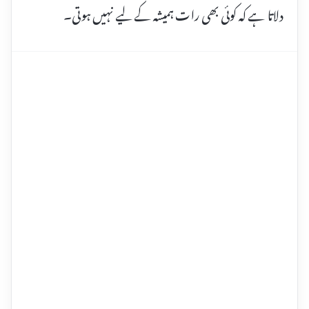
دلاتا ہے کہ کوئی بھی رات ہمیشہ کے لیے نہیں ہوتی۔