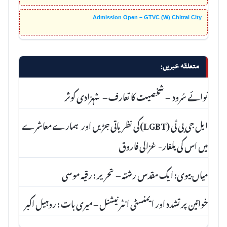
Admission Open – GTVC (W) Chitral City
متعلقہ خبریں:
نوائے سُرود – شخصیت کا تعارف – شہزادی کوثر
ایل جی بی ٹی (LGBT)کی نظریاتی جڑیں اور ہمارے معاشرے
میں اس کی یلغار- غزالی فاروق
میاں بیوی: ایک مقدس رشتہ – تحریر : رقیہ موسی
خواتین پر تشدد اور ایمنسٹی انٹرنیشنل – میری بات : روہیل اکبر