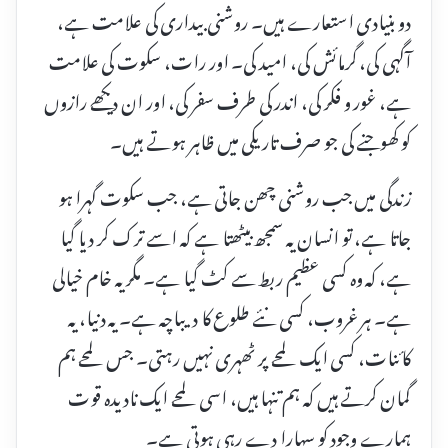
دو بنیادی استعارے ہیں۔ روشنی بیداری کی علامت ہے،
آگہی کی، گرمائش کی، امید کی۔ اور رات، سکوت کی علامت
ہے، غور و فکر کی، اندر کی طرف سفر کی، اور ان دیکھے رازوں
کو کھوجنے کی جو صرف تاریکی میں ظاہر ہوتے ہیں۔
زندگی میں جب روشنی چھن جاتی ہے، جب سکوت گہرا ہو
جاتا ہے، تو انسان یہ سمجھ بیٹھتا ہے کہ اسے ترک کر دیا گیا
ہے، کہ وہ کسی عظیم ربط سے کٹ گیا ہے۔ مگر یہ خام خیالی
ہے۔ ہر غروب، کسی نئے طلوع کا دیباچہ ہے۔ یہ دنیا، یہ
کائنات، کسی ایک لمحے پر ٹھہری نہیں رہتی۔ جس لمحے ہم
گمان کرتے ہیں کہ ہم تنہا ہیں، اسی لمحے ایک نادیدہ قوت
ہمارے وجود کو سہارا دے رہی ہوتی ہے۔