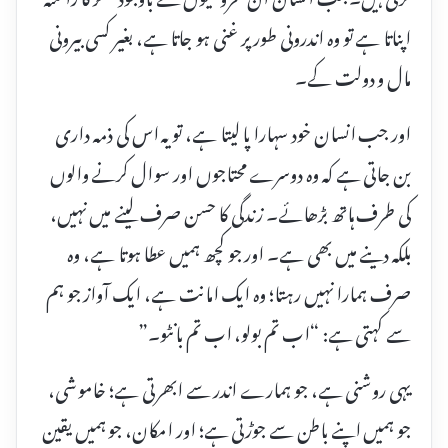
اپناتا ہے تو وہ اندرونی طور پر غنی ہو جاتا ہے، بغیر کسی بیرونی
مال و دولت کے۔
اور جب انسان خود سہارا پا لیتا ہے، تو یہ اس کی ذمہ داری
بن جاتی ہے کہ وہ دوسرے محتاجوں اور سوال کرنے والوں
کی طرف ہاتھ بڑھائے۔ زندگی کا حسن صرف لینے میں نہیں،
بلکہ دینے میں بھی ہے۔ اور جو کچھ ہمیں عطا ہوتا ہے، وہ
صرف ہمارا نہیں رہتا؛ وہ ایک امانت ہے، ایک آواز جو ہم
سے کہتی ہے: “اب تم بولو، اب تم بانٹو۔”
یہی روشنی ہے، جو ہمارے اندر سے ابھرتی ہے؛ خاموشی،
جو ہمیں اپنے باطن سے جوڑتی ہے؛ اور امکان، جو ہمیں یقین