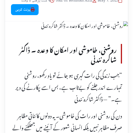
May 7, 2025
•
Saif Ur Rehman Aziz
•
4 منٹ پڑھنے کا وقت
پرنٹ کریں
روشنی، خاموشی اور امکان کا وعدہ ۔ ڈاکٹر
شاکرہ نندنی
“جب زندگی کی رات گہری ہو جائے تو یاد رکھو، روشنی
تمہارے اندر جلنے کو بےتاب ہے، بس اسے پکارنے کی دیر
ہے۔” — ڈاکٹر شاکرہ نندنی
دن کی روشنی اور رات کی خاموشی۔ یہ دونوں کائناتی مظاہر
صرف مظاہر نہیں بلکہ انسانی شعور کے آئینے میں جھلکنے والے